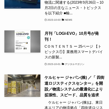
物流に関連する(2023年9月26日～10
月2日の主なニュース・トピックス
を以下紹介 ■輸...
2023-10-03
NEWS
月刊「LOGI-EVO」10月号が発
刊！
CＯＮＴＥＮＴＳ ー 25ページ 【ト
ピックス①】業務用スマートデバイ
スの新製...
2023-10-01
デジタルマガジン
ケルヒャー ジャパン(株) ／「 四街
道ロジスティクスセンター」を開
設／物流システムの最適化により
拡張性、スピード、品質を追求
ケルヒャー ジャパン(株)は、東日
本エリアの物流拠点「四街道ロジス