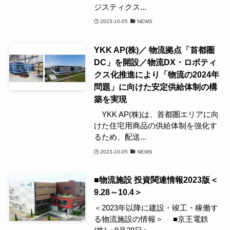
ジスティクス...
2023-10-05
NEWS
YKK AP(株)／ 物流拠点「首都圏
DC」を開設／物流DX・ロボティ
クス化推進により「物流の2024年
問題」に向けた安定供給体制の構
築を実現
YKK AP(株)は、首都圏エリアに向
けた住宅用商品の供給体制を強化す
るため、配送...
2023-10-05
NEWS
■物流施設 投資関連情報2023版＜
9.28～10.4＞
＜2023年以降に建設・竣工・稼働す
る物流施設の情報＞ ■京王電鉄