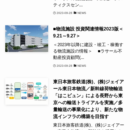
ティクスセン...
2023-09-28
NEWS
■物流施設 投資関連情報2023版＜
9.21～9.27＞
＜2023年以降に建設・竣工・稼働す
る物流施設の情報＞ ■ラサール不
動産投資顧問(...
2023-09-28
NEWS
東日本旅客鉄道(株)、(株)ジェイア
ール東日本物流／新幹線荷物輸送
「はこビュン」による長野から東
京への輸送トライアルを実施／多
量輸送の事業化により、新たな物
流インフラの構築を目指す
東日本旅客鉄道(株)、(株)ジェイアー