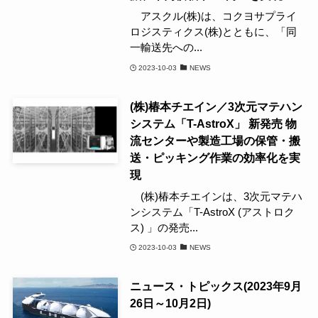
アスクル(株)は、コクヨサプライ
ロジスティクス(株)とともに、「同
一輸送先への...
2023-10-03
NEWS
(株)椿本チエイン／3次元マテハン
システム「T-AstroX」 新発売 物
流センターや製造工場の保管・搬
送・ピッキング作業の効率化を実
現
(株)椿本チエインは、3次元マテハ
ンシステム「T-AstroX (アストロク
ス) 」の発売...
2023-10-03
NEWS
ニュース・トピックス(2023年9月
26日～10月2日)