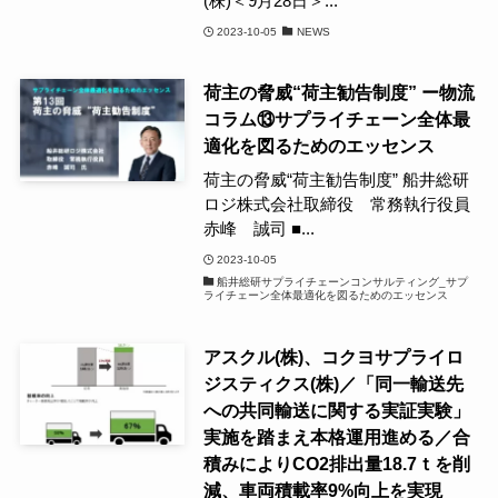
(株)＜9月28日＞...
2023-10-05
NEWS
荷主の脅威“荷主勧告制度” ー物流
コラム⑬サプライチェーン全体最
適化を図るためのエッセンス
荷主の脅威“荷主勧告制度” 船井総研
ロジ株式会社取締役 常務執行役員
赤峰 誠司 ■...
2023-10-05
船井総研サプライチェーンコンサルティング_サプ
ライチェーン全体最適化を図るためのエッセンス
アスクル(株)、コクヨサプライロ
ジスティクス(株)／「同一輸送先
への共同輸送に関する実証実験」
実施を踏まえ本格運用進める／合
積みによりCO2排出量18.7ｔを削
減、車両積載率9%向上を実現