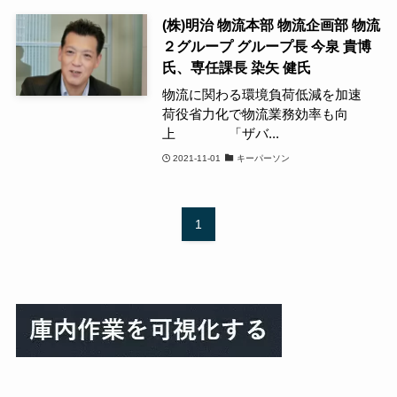
(株)明治 物流本部 物流企画部 物流
２グループ グループ長 今泉 貴博
氏、専任課長 染矢 健氏
物流に関わる環境負荷低減を加速
荷役省力化で物流業務効率も向
上 「ザバ...
2021-11-01
キーパーソン
1