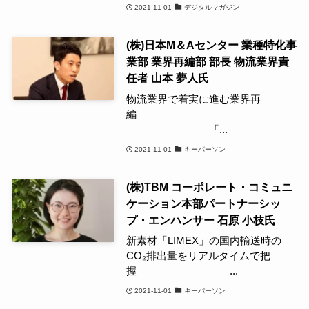
2021-11-01
デジタルマガジン
(株)日本M＆Aセンター 業種特化事
業部 業界再編部 部長 物流業界責
任者 山本 夢人氏
物流業界で着実に進む業界再
編
「...
2021-11-01
キーパーソン
(株)TBM コーポレート・コミュニ
ケーション本部パートナーシッ
プ・エンハンサー 石原 小枝氏
新素材「LIMEX」の国内輸送時の
CO₂排出量をリアルタイムで把
握 ...
2021-11-01
キーパーソン