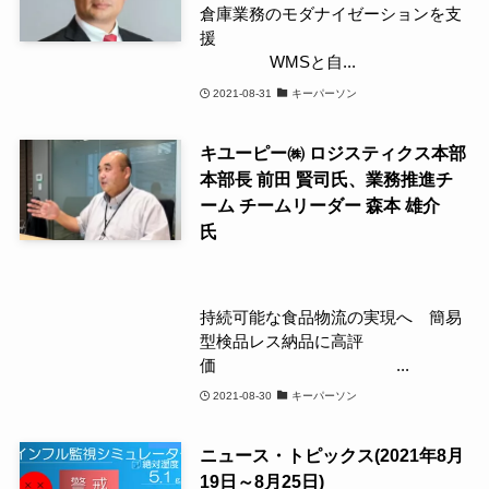
倉庫業務のモダナイゼーションを支
援
WMSと自...
2021-08-31
キーパーソン
キユーピー㈱ ロジスティクス本部
本部長 前田 賢司氏、業務推進チ
ーム チームリーダー 森本 雄介
氏
持続可能な食品物流の実現へ 簡易
型検品レス納品に高評
価 ...
2021-08-30
キーパーソン
ニュース・トピックス(2021年8月
19日～8月25日)