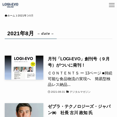
ホーム
2021年
8月
2021年8月
– date –
月刊「LOGI-EVO」創刊号（９月
号）がついに発刊！
ＣＯＮＴＥＮＴＳ ー 13ページ ■持続
可能な食品物流の実現へ 簡易型検
品レス納品...
2021-08-31
デジタルマガジン
ゼブラ・テクノロジーズ・ジャパ
ン㈱ 社長 古川 政知 氏