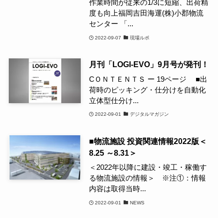
作業時間が従来の1/3に短縮、出荷精
度も向上福岡吉田海運(株)小郡物流
センター 「...
2022-09-07
現場ルポ
月刊「LOGI-EVO」9月号が発刊！
CＯＮＴＥＮＴＳ ー 19ページ ■出
荷時のピッキング・仕分けを自動化
立体型仕分け...
2022-09-01
デジタルマガジン
■物流施設 投資関連情報2022版＜
8.25 ～8.31＞
＜2022年以降に建設・竣工・稼働す
る物流施設の情報＞ ※注①：情報
内容は取得当時...
2022-09-01
NEWS