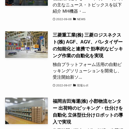
の主なニュース・トピックスを以下
紹介 MH機器・...
2022-09-08
NEWS
三菱重工業(株) 三菱ロジスネクス
ト(株) AGF、AGV、パレタイザー
の知能化と連携で 効率的なピッキ
ング作業の自動化を実現
独自プラットフォーム活用の自動ピ
ッキングソリューションを開発し、
受注開始新ソ...
2022-09-07
現場ルポ
福岡吉田海運(株) 小郡物流センタ
ー 出荷時のピッキング・仕分けを
自動化 立体型仕分けロボットの導
入で実現