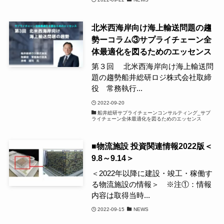
北米西海岸向け海上輸送問題の趨
勢ーコラム③サプライチェーン全
体最適化を図るためのエッセンス
第３回 北米西海岸向け海上輸送問
題の趨勢船井総研ロジ株式会社取締
役 常務執行...
2022-09-20
船井総研サプライチェーンコンサルティング_サプ
ライチェーン全体最適化を図るためのエッセンス
■物流施設 投資関連情報2022版＜
9.8～9.14＞
＜2022年以降に建設・竣工・稼働す
る物流施設の情報＞ ※注①：情報
内容は取得当時...
2022-09-15
NEWS