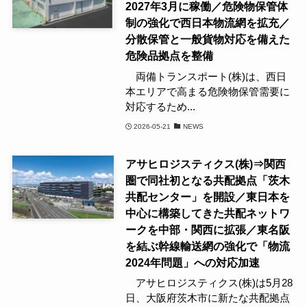
2027年3月に稼働／危険物保管体
制の強化で西日本物流網を拡充／
分散保管と一般貨物対応を備えた
危険品拠点を整備
両備トランスポート(株)は、西日
本エリアで高まる危険物保管需要に
対応するため...
2026-05-21
NEWS
アサヒロジスティクス(株)⇒関西
圏で同社初となる共配拠点「茨木
共配センター」を開設／東日本を
中心に構築してきた共配ネットワ
ークを中部・関西に拡張／東名阪
を結ぶ幹線輸送網の強化で「物流
2024年問題」への対応加速
アサヒロジスティクス(株)は5月28
日、大阪府茨木市に新たな共配拠点