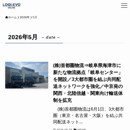
ホーム
2026年
5月
2026年5月
– date –
(株)首都圏物流⇒岐阜県海津市に
新たな物流拠点「岐阜センター」
を開設／3大都市圏を結ぶ共同配
送ネットワークを強化／中京発の
関西・北陸信越・関東向け輸送体
制を拡充
(株)首都圏物流は6月1日、3大都市
圏（東京・名古屋・大阪）を結ぶ共
同配送ネット...
2026-05-28
NEWS