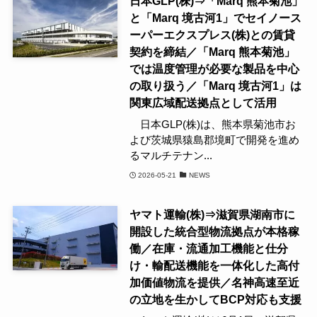
日本GLP(株)⇒「Marq 熊本菊池」
と「Marq 境古河1」でセイノース
ーパーエクスプレス(株)との賃貸
契約を締結／「Marq 熊本菊池」
では温度管理が必要な製品を中心
の取り扱う／「Marq 境古河1」は
関東広域配送拠点として活用
日本GLP(株)は、熊本県菊池市お
よび茨城県猿島郡境町で開発を進め
るマルチテナン...
2026-05-21
NEWS
ヤマト運輸(株)⇒滋賀県湖南市に
開設した統合型物流拠点が本格稼
働／在庫・流通加工機能と仕分
け・輸配送機能を一体化した高付
加価値物流を提供／名神高速至近
の立地を生かしてBCP対応も支援