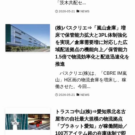
「茨木共配セ...
2026-05-21
NEWS
(株)パスクリエ⇒「嵐山倉庫」増
床で保管能力拡大と3PL体制強化
を実現／倉庫需要増に対応した広
域配送拠点の機能向上／保管能力
1.5倍で物流効率化と配送迅速化を
推進
パスクリエ(株)は、「CBRE IM嵐
山」H区画の物流倉庫を増床し、稼
働させた。今回...
2026-05-21
NEWS
トラスコ中山(株)⇒愛知県北名古
屋市の自社最大規模の物流拠点
「プラネット愛知」が稼働開始／
100万アイテム超の在庫体制で即