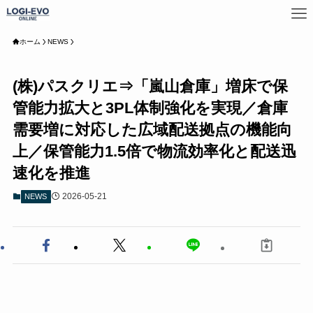
ホーム
NEWS
(株)パスクリエ⇒「嵐山倉庫」増床で保
管能力拡大と3PL体制強化を実現／倉庫
需要増に対応した広域配送拠点の機能向
上／保管能力1.5倍で物流効率化と配送迅
速化を推進
2026-05-21
NEWS