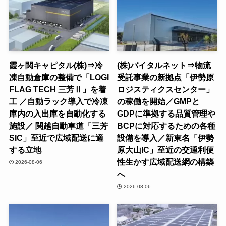
霞ヶ関キャピタル(株)⇒冷
(株)バイタルネット⇒物流
凍自動倉庫の整備で「LOGI
受託事業の新拠点「伊勢原
FLAG TECH 三芳Ⅱ」を着
ロジスティクスセンター」
工 ／自動ラック導入で冷凍
の稼働を開始／GMPと
庫内の入出庫を自動化する
GDPに準拠する品質管理や
施設／ 関越自動車道「三芳
BCPに対応するための各種
SIC」至近で広域配送に適
設備を導入／新東名「伊勢
する立地
原大山IC」至近の交通利便
性生かす広域配送網の構築
2026-08-06
へ
2026-08-06