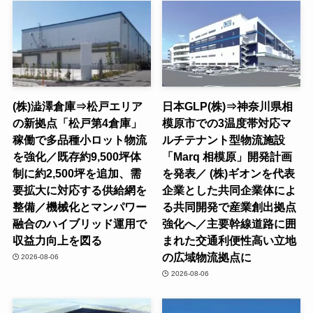
(株)澁澤倉庫⇒松戸エリア
日本GLP(株)⇒神奈川県相
の新拠点「松戸第4倉庫」
模原市での3温度帯対応マ
稼働で多品種小ロット物流
ルチテナント型物流施設
を強化／既存約9,500坪体
「Marq 相模原」開発計画
制に約2,500坪を追加、需
を発表／ (株)ギオンを代表
要拡大に対応する供給網を
企業とした共同企業体によ
整備／機械化とマンパワー
る共同開発で産業創出拠点
融合のハイブリッド運用で
強化へ／主要幹線道路に囲
収益力向上を図る
まれた交通利便性高い立地
の広域物流拠点に
2026-08-06
2026-08-06