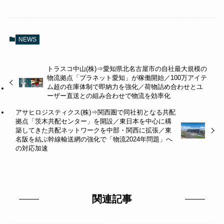
NEWS
トラスコ中山(株)⇒愛知県北名古屋市の自社最大規模の
物流拠点「プラネット愛知」が稼働開始／100万アイテ
ム超の在庫体制で即納力を強化／荷物詰め合わせとユ
ーザー直送との組み合わせで物流を効率化
アサヒロジスティクス(株)⇒関西圏で同社初となる共配
拠点「茨木共配センター」を開設／東日本を中心に構
築してきた共配ネットワークを中部・関西に拡張／東
名阪を結ぶ幹線輸送網の強化で「物流2024年問題」へ
の対応加速
関連記事