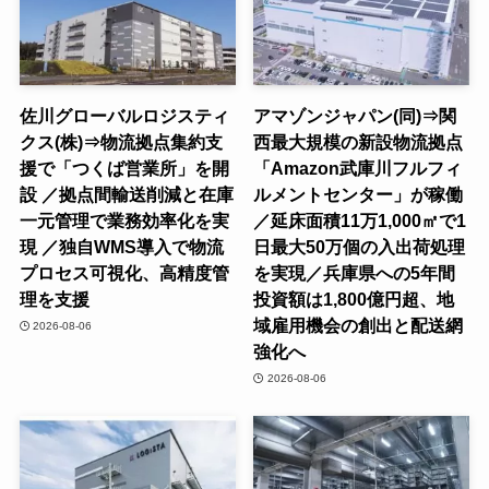
佐川グローバルロジスティ
アマゾンジャパン(同)⇒関
クス(株)⇒物流拠点集約支
西最大規模の新設物流拠点
援で「つくば営業所」を開
「Amazon武庫川フルフィ
設 ／拠点間輸送削減と在庫
ルメントセンター」が稼働
一元管理で業務効率化を実
／延床面積11万1,000㎡で1
現 ／独自WMS導入で物流
日最大50万個の入出荷処理
プロセス可視化、高精度管
を実現／兵庫県への5年間
理を支援
投資額は1,800億円超、地
域雇用機会の創出と配送網
2026-08-06
強化へ
2026-08-06