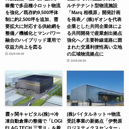
稼働で多品種小ロット物流
ルチテナント型物流施設
を強化／既存約9,500坪体
「Marq 相模原」開発計画
制に約2,500坪を追加、需
を発表／ (株)ギオンを代表
要拡大に対応する供給網を
企業とした共同企業体によ
整備／機械化とマンパワー
る共同開発で産業創出拠点
融合のハイブリッド運用で
強化へ／主要幹線道路に囲
収益力向上を図る
まれた交通利便性高い立地
の広域物流拠点に
2026-08-06
2026-08-06
霞ヶ関キャピタル(株)⇒冷
(株)バイタルネット⇒物流
凍自動倉庫の整備で「LOGI
受託事業の新拠点「伊勢原
FLAG TECH 三芳Ⅱ」を着
ロジスティクスセンター」