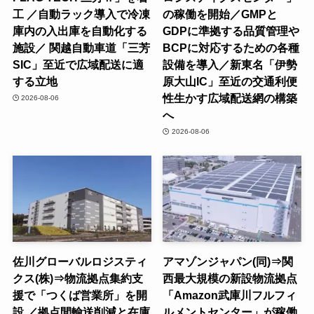
工 ／自動ラック導入で冷凍
の稼働を開始／GMPと
庫内の入出庫を自動化する
GDPに準拠する品質管理や
施設／ 関越自動車道「三芳
BCPに対応するための各種
SIC」至近で広域配送に適
設備を導入／新東名「伊勢
する立地
原大山IC」至近の交通利便
性生かす広域配送網の構築
2026-08-06
へ
2026-08-06
佐川グローバルロジスティ
アマゾンジャパン(同)⇒関
クス(株)⇒物流拠点集約支
西最大規模の新設物流拠点
援で「つくば営業所」を開
「Amazon武庫川フルフィ
設 ／拠点間輸送削減と在庫
ルメントセンター」が稼働