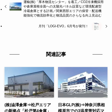
運輸(株)「厚木物流センター」を着工／CO2冷凍機採用
や倉庫屋根全面への太陽光パネル設置など環境配慮型
冷蔵倉庫とする計画／関東西部エリアの保管・配送機
能強化で物流効率化と物流品質のさらなる向上見込む
月刊「LOGI-EVO」6月号が発刊！
関連記事
(株)澁澤倉庫⇒松戸エリア
日本GLP(株)⇒神奈川県相
の新拠点「松戸第4倉庫」
模原市での3温度帯対応マ