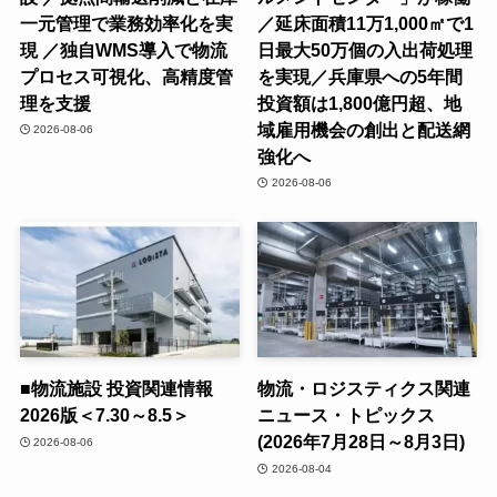
一元管理で業務効率化を実
／延床面積11万1,000㎡で1
現 ／独自WMS導入で物流
日最大50万個の入出荷処理
プロセス可視化、高精度管
を実現／兵庫県への5年間
理を支援
投資額は1,800億円超、地
域雇用機会の創出と配送網
2026-08-06
強化へ
2026-08-06
■物流施設 投資関連情報
物流・ロジスティクス関連
2026版＜7.30～8.5＞
ニュース・トピックス
(2026年7月28日～8月3日)
2026-08-06
2026-08-04