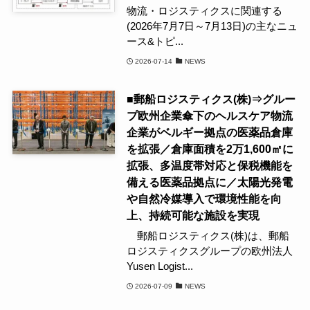
物流・ロジスティクスに関連する
(2026年7月7日～7月13日)の主なニュ
ース&トピ...
2026-07-14
NEWS
■郵船ロジスティクス(株)⇒グルー
プ欧州企業傘下のヘルスケア物流
企業がベルギー拠点の医薬品倉庫
を拡張／倉庫面積を2万1,600㎡に
拡張、多温度帯対応と保税機能を
備える医薬品拠点に／太陽光発電
や自然冷媒導入で環境性能を向
上、持続可能な施設を実現
郵船ロジスティクス(株)は、郵船
ロジスティクスグループの欧州法人
Yusen Logist...
2026-07-09
NEWS