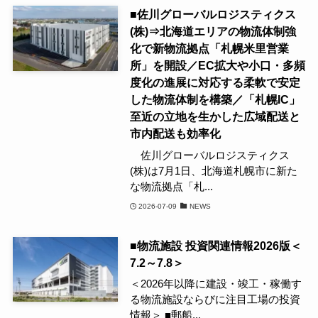
■佐川グローバルロジスティクス
(株)⇒北海道エリアの物流体制強
化で新物流拠点「札幌米里営業
所」を開設／EC拡大や小口・多頻
度化の進展に対応する柔軟で安定
した物流体制を構築／「札幌IC」
至近の立地を生かした広域配送と
市内配送も効率化
佐川グローバルロジスティクス
(株)は7月1日、北海道札幌市に新た
な物流拠点「札...
2026-07-09
NEWS
■物流施設 投資関連情報2026版＜
7.2～7.8＞
＜2026年以降に建設・竣工・稼働す
る物流施設ならびに注目工場の投資
情報＞ ■郵船...