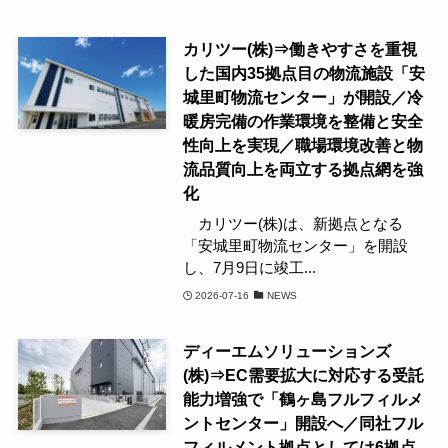
カリツー(株)⇒働きやすさを重視
した国内35拠点目の物流施設「安
城里町物流センター」が開設／冷
暖房完備の作業環境を整備と安全
性向上を実現／職場環境改善と物
流品質向上を両立する拠点網を強
化
カリツー(株)は、新拠点となる
「安城里町物流センター」を開設
し、7月9日に竣工...
2026-07-16
NEWS
ディーエムソリューションズ
(株)⇒EC需要拡大に対応する受託
能力増強で「鶴ヶ島フルフィルメ
ントセンター」開設へ／同社フル
フィルメント拠点としては6拠点