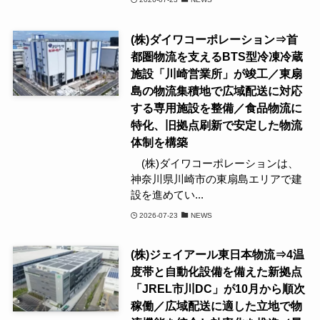
(株)ダイワコーポレーション⇒首
都圏物流を支えるBTS型冷凍冷蔵
施設「川崎営業所」が竣工／東扇
島の物流集積地で広域配送に対応
する専用施設を整備／食品物流に
特化、旧拠点刷新で安定した物流
体制を構築
(株)ダイワコーポレーションは、
神奈川県川崎市の東扇島エリアで建
設を進めてい...
2026-07-23
NEWS
(株)ジェイアール東日本物流⇒4温
度帯と自動化設備を備えた新拠点
「JREL市川DC」が10月から順次
稼働／広域配送に適した立地で物