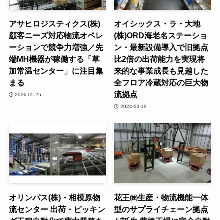
アサヒロジスティクス(株)
オイシックス・ラ・大地
顧客ニーズ対応物流オペレ
(株)ORD海老名ステーショ
ーションで競争力増強／先
ン・最新設備導入で旧拠点
端MH機器が稼働する「草
比2倍の出荷能力を実現将
加常温センター」に注目集
来的な事業成長も見越した
まる
全フロア冷蔵対応の巨大物
流拠点
2026-05-25
2024-03-19
オリンパス(株)・相模原物
花王㈱生産・物流機能一体
流センター 出荷・ピッキン
型のサプライチェーン拠点