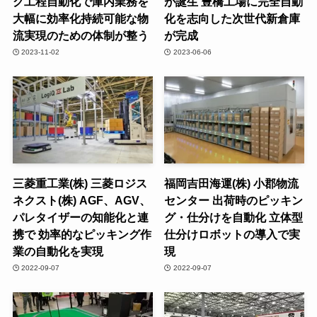
グ工程自動化で庫内業務を
が誕生 豊橋工場に完全自動
大幅に効率化持続可能な物
化を志向した次世代新倉庫
流実現のための体制が整う
が完成
2023-11-02
2023-06-06
三菱重工業(株) 三菱ロジス
福岡吉田海運(株) 小郡物流
ネクスト(株) AGF、AGV、
センター 出荷時のピッキン
パレタイザーの知能化と連
グ・仕分けを自動化 立体型
携で 効率的なピッキング作
仕分けロボットの導入で実
業の自動化を実現
現
2022-09-07
2022-09-07