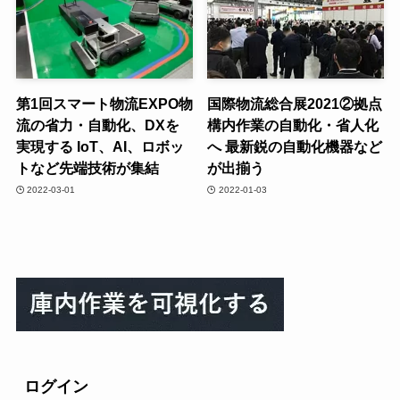
第1回スマート物流EXPO物
国際物流総合展2021②拠点
流の省力・自動化、DXを
構内作業の自動化・省人化
実現する IoT、AI、ロボッ
へ 最新鋭の自動化機器など
トなど先端技術が集結
が出揃う
2022-03-01
2022-01-03
ログイン