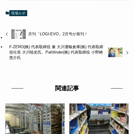
現場ルポ
月刊「LOGI-EVO」2月号が発刊！
F-ZERO(株) 代表取締役 兼 大川運輸倉庫(株) 代表取締
役社長 大川暁史氏、Pathfinder(株) 代表取締役 小野崎
悠介氏
関連記事