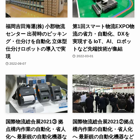
福岡吉田海運(株) 小郡物流
第1回スマート物流EXPO物
センター 出荷時のピッキン
流の省力・自動化、DXを
グ・仕分けを自動化 立体型
実現する IoT、AI、ロボッ
仕分けロボットの導入で実
トなど先端技術が集結
現
2022-03-01
2022-09-07
国際物流総合展2021③ 拠
国際物流総合展2021②拠点
点構内作業の自動化・省人
構内作業の自動化・省人化
化へ 最新鋭の自動化機器な
へ 最新鋭の自動化機器など