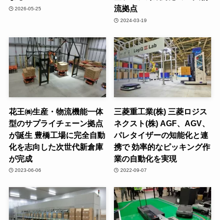
流拠点
2026-05-25
2024-03-19
花王㈱生産・物流機能一体
三菱重工業(株) 三菱ロジス
型のサプライチェーン拠点
ネクスト(株) AGF、AGV、
が誕生 豊橋工場に完全自動
パレタイザーの知能化と連
化を志向した次世代新倉庫
携で 効率的なピッキング作
が完成
業の自動化を実現
2023-06-06
2022-09-07