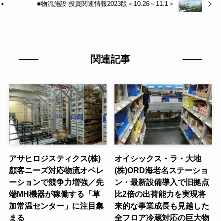
■物流施設 投資関連情報2023版＜10.26～11.1＞
関連記事
アサヒロジスティクス(株)
オイシックス・ラ・大地
顧客ニーズ対応物流オペレ
(株)ORD海老名ステーショ
ーションで競争力増強／先
ン・最新設備導入で旧拠点
端MH機器が稼働する「草
比2倍の出荷能力を実現将
加常温センター」に注目集
来的な事業成長も見越した
まる
全フロア冷蔵対応の巨大物