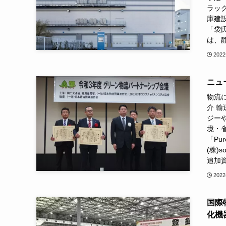
ラッ
庫建設
「袋
は、
2022
ニュー
物流に
介 輸
ジー
境・
「Pu
(株)
追加資
2022
国際
化機