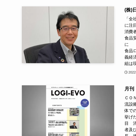
(株
「全
消費
食品
食品
義経
組は現
2022
月刊「
ＣＯ
流設
体で
挙げ
目 
者及
長 後