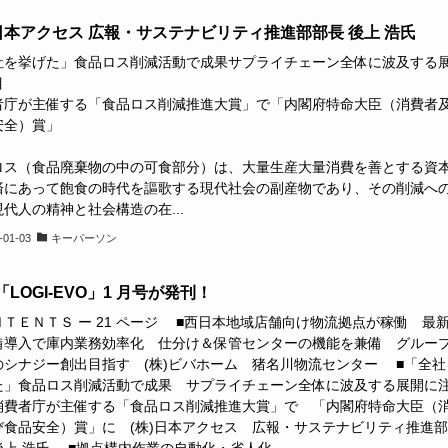
)日本アクセス 広報・サステナビリティ推進部部長 後上 浩氏
社を挙げた」食品ロス削減活動で成果サプライチェーン全体に波及する
に注
者庁が主催する「食品ロス削減推進大賞」で「内閣府特命大臣（消費者
安全）賞」
ロス（食品廃棄物の中の可食部分）は、大量生産大量消費を善とする資
済にあって飽食の時代を謳歌する現代社会の副産物であり、その削減へ
代人の精神と社会構造の在...
-01-03
キーパーソン
LOGI-EVO」1 月号が発刊！
ＮＴＥＮＴＳ ー 21 ページ ■西日本地域店舗向け物流拠点が稼働 最
備導入で庫内業務効率化 仕分け＆保管センターの機能を兼備 グルー
のシナジー創出目指す (株)ビバホーム 猪名川物流センター ■「全社
た」食品ロス削減活動で成果 サプライチェーン全体に波及する展開に
消費者庁が主催する「食品ロス削減推進大賞」で 「内閣府特命大臣（
び食品安全）賞」に (株)日本アクセス 広報・サステナビリティ推進部
上 浩氏 ■拠点構内作業の自動化・省人化...