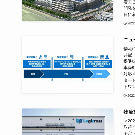
着工
開発を
日に着
2022
ニュ
物流に
共配・
提供
車両
対応
ター
トワン
2022
物流施
＜2
取得
予定