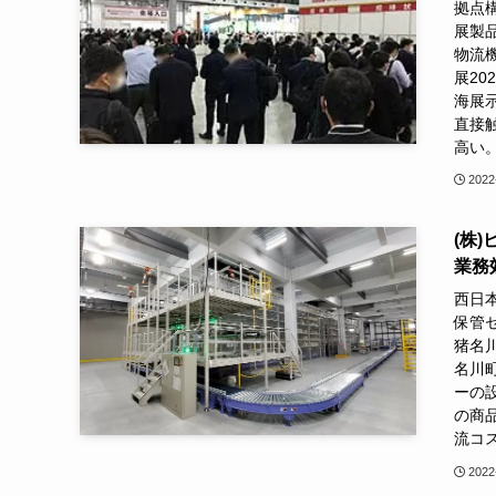
拠点
展製品
物流
展20
海展
直接
高い
2022
(株
業務
西日
保管
猪名
名川
ーの
の商
流コス
2022