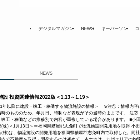
デジタルマガジン
NEWS
キーパーソン
コ
NEWS
設 投資関連情報2022版＜1.13～1.19＞
021年以降に建設・竣工・稼働する物流施設の情報＞ ※注①：情報内容
当時のもののため、年月日、時制など表現がその当時のままです。 注②
・竣工・稼働などの推移別で内容が重複している場合があります。 ■小
産(株)＜1月13日＞⇒福岡県糟屋郡志免町で物流施設開発用地を取得 小
産(株)は、物流施設の開発用地を福岡県糟屋郡志免町内で取得した。同
県内で不動産を取得・開発するのは初めて。本土地は、九州エリアの物