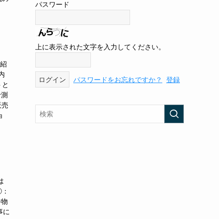
パスワード
上に表示された文字を入力してください。
下紹
内
パスワードをお忘れですか？
登録
トと
予測
販売
ョ
は
②：
井物
事に