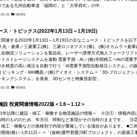
である九州自動車道「福岡IC」と「大宰府IC」の中...
-01-20
NEWS
ス・トピックス(2022年1月13日～1月19日)
関連する2022年1月13日～1月19日の主なニュース・トピックスを以
人化・倉庫／三菱重工(株)、三菱ロジネクスト(株)、(株)オカムラ⇒倉庫
⼈化物流ソリューションを製品化、レーザー誘導⽅式無⼈フォークリフ
トストレージシステムを連動 需要予測・AI／(株)寺岡精工⇒AIの需要
づき精度の高い発注を自動で行う「AI需要予測型自動発注システム」の
 ピッキング・MH機器／(株)アイオイ・システム⇒「3D-プロジェクシ
キングシステム」を発表、3Dセンサと映像投影型...
-01-20
NEWS
設 投資関連情報2022版＜1.6～1.12＞
021年以降に建設・竣工・稼働する物流施設の情報＞ ※注①：情報内容
当時のもののため、年月日、時制など表現がその当時のままです。 注
・竣工・稼働などの推移別で内容が重複している場合があります。 ■三
開発(株)＜1月11日＞⇒「(仮称)愛甲郡愛川町プロジェクト」の新築工