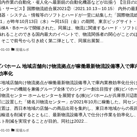
構内作業の自動化・省人化へ最新鋭の自動化機器などが出揃う 【注目の
・サービス】国際物流総合展2021②〈2021.10.13～10.15〉 内外の最
機器・システム・情報等のソフトとハードが一堂に結集した「国際物流
21」が昨年10月13日（水）〜同15日（金）の期間、東京ビッグサイト
示棟A・Bホールで開催された。同展は、物流に関連するハード・ソフト
触れることのできる国内最大のイベントで、物流関係者の関心がことの
。そこで前号から引き続く第二弾として、同展出展製...
-01-03
現場ルポ
)ビバホーム 地域店舗向け物流拠点が稼働最新物流設備導入で庫
効率化
本地域店舗向け物流拠点が稼働最新物流設備導入で庫内業務効率化仕分
センターの機能を兼備グループ全体でのシナジー創出目指す (株)ビバホ
川物流センター ホームセンターを展開する(株)ビバホームが兵庫県川辺
町に設置した「猪名川物流センター」が2021年10月に稼働した。同セン
設置は、西日本地域の店舗への商品出荷を集約し、東日本地域からの長
品輸送を削減するとともに、最新物流設備導入で仕分け作業を効率化し
ト削減を実現することが目的。同社は2022...
-01-03
現場ルポ