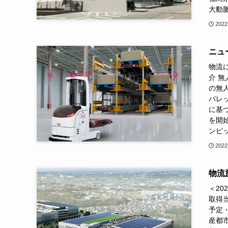
大動脈
2022
ニュー
物流に
介 無
の無
パレッ
に基
を開始
ンピッ
2022
物流施
＜2
取得
予定
産都市