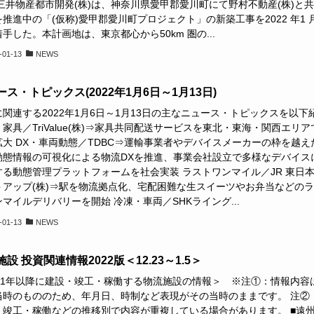
 三井物産都市開発(株)は、神奈川県愛甲郡愛川町にて野村不動産(株)と
推進中の「(仮称)愛甲郡愛川町プロジェクト」の新築工事を2022 年1 
手した。本計画地は、東京都心から50km 圏の...
-01-13
NEWS
ース・トピックス(2022年1月6日～1月13日)
関連する2022年1月6日～1月13日の主なニュース・トピックスを以下
家具／TriValue(株)⇒家具共同配送サービスを東北・東海・関西エリア
拡大 DX・車両動態／TDBC⇒運輸事業者やデバイスメーカーの枠を越え
動態情報の可視化による物流DXを推進、事業会社設立で多様なデバイス
する動態管理プラットフォームを社会実装 ラストワンマイル／JR 東日
トアップ(株)⇒駅を物流拠点化、宅配困難な生スイーツやお弁当などの
マイルデリバリーを開始 冷凍・車両／SHKライング...
-01-13
NEWS
設 投資関連情報2022版＜12.23～1.5＞
021年以降に建設・竣工・稼働する物流施設の情報＞ ※注①：情報内容
当時のもののため、年月日、時制など表現がその当時のままです。 注②
・竣工・稼働などの推移別で内容が重複している場合があります。 ■遠