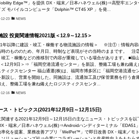
obility Edge™」を提供 DX・端末／日本ハネウェル(株)⇒高堅牢エンタ
ズ モバイルコンピュータ「Dolphin™ CT45 XP 」を発...
-12-23
NEWS
設 投資関連情報2021版＜12.9～12.15＞
021年以降に建設・竣工・稼働する物流施設の情報＞ ※注①：情報内容
当時のもののため、年月日、時制など表現がその当時のままです。 注
・竣工・稼働などの推移別で内容が重複している場合があります。 ■福
株)＜12月9日＞⇒「福岡空港流通センター」を新設、整備工場も兼ね備え
スティクスセンター 福山通運(株)は、福岡市博多区に「福岡空港流通セ
を新設し、営業を開始した。同施設は、流通加工及び保管業務を行う倉
加え、整備工場を兼ね備えたロジスティクスセンタ...
-12-16
NEWS
ス・トピックス(2021年12月9日～12月15日)
関連する2021年12月9日～12月15日の主なニュース・トピックスを以
DX・端末／日本ハネウェル(株)⇒Androidハンディターミナル「EDA51
率化を提案、業務改善アプリ「WelPet™」で即日改善 DX・端末／モ
・ソリューションズ社⇒企業にコラボレーションと生産性向上をもたら