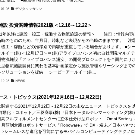
-01-03
デジタルマガジン
設 投資関連情報2021版＜12.16～12.22＞
021年以降に建設・竣工・稼働する物流施設の情報＞ 注①：情報内容
当時のもののため、年月日、時制など表現がその当時のままです。 注
・竣工・稼働などの推移別で内容が重複している場合があります。 ■シ
ルイー(株)＜12月17日＞⇒(株)アライプロバンス初の自社開発マルチ
型物流施設「アライプロバンス浦安」の開発プロジェクトを全面的にサ
大型物流施設開発に関わる基本計画策定から施設管理やリーシングまで
ソリューションを提供 シービーアールイー(株...
-12-23
NEWS
ス・トピックス(2021年12月16日～12月22日)
関連する2021年12月12日～12月22日の主なニュース・トピックスを
 自動化・ロボット／三菱商事(株)⇒日本トータルテレマーケティング(株
高フルフィルメントセンターに立体仕分け型ロボット「Omni Sorter」
月額制倉庫ロボットサービス「Roboware」で DX・端末／日本ハネウ
株)⇒シームレスな進化を可能にするモバイルコンピューティングテクノ