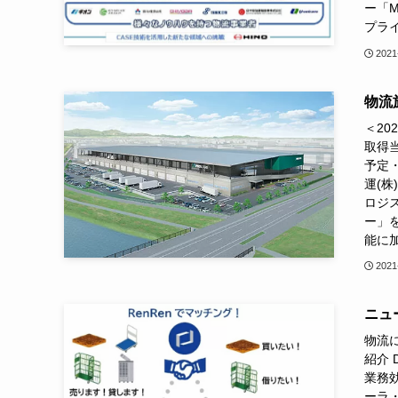
ー「M
プライ
2021
物流施
＜2
取得
予定
運(
ロジ
ー」
能に
2021
ニュー
物流に
紹介 
業務効
ーラ