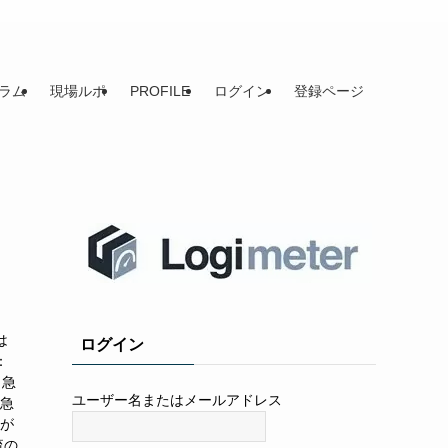
ラム
現場ルポ
PROFILE
ログイン
登録ページ
は
ログイン
：
田急
ユーザー名またはメールアドレス
田急
社が
流の