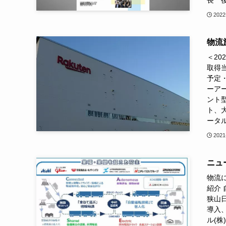
2022
物流施
＜2
取得
予定
ーアー
ント
ト、
ータル
2021
ニュー
物流に
紹介
狭山日
導入、
ル(