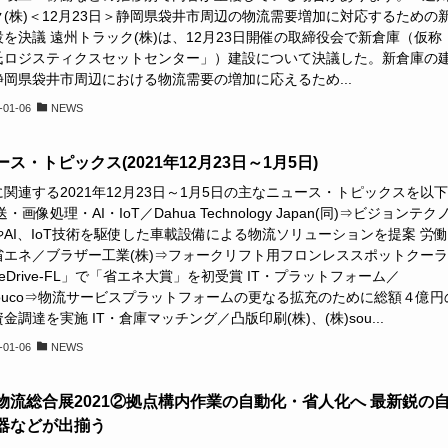
ク(株)＜12月23日＞静岡県袋井市周辺の物流需要増加に対応するための
を決議 遠州トラック(株)は、12月23日開催の取締役会で新倉庫（仮称
氏ロジスティクスセットセンター」）建設について決議した。新倉庫の
静岡県袋井市周辺における物流需要の増加に応えるため...
-01-06
NEWS
ス・トピックス(2021年12月23日～1月5日)
関連する2021年12月23日～1月5日の主なニュース・トピックスを以
送・画像処理・AI・IoT／Dahua Technology Japan(同)⇒ビジョンテク
やAI、IoT技術を駆使した車載設備による物流ソリューションを提案 労
省エネ／ブラザー工業(株)⇒フォークリフト用フロンレススポットクー
reDrive-FL」で「省エネ大賞」を初受賞 IT・プラットフォーム／
souco⇒物流サービスプラットフォームの更なる拡充のために総額４億円
金調達を実施 IT・倉庫マッチング／凸版印刷(株)、(株)sou...
-01-06
NEWS
物流総合展2021②拠点構内作業の自動化・省人化へ 最新鋭の
器などが出揃う