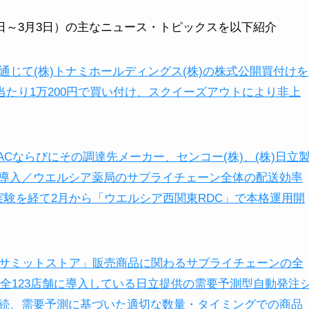
5日～3月3日）の主なニュース・トピックスを以下紹介
)を通じて(株)トナミホールディングス(株)の株式公開買付けを
株当たり1万200円で買い付け、スクイーズアウトにより非上
LTACならびにその調達先メーカー、センコー(株)、(株)日立
導入／ウエルシア薬局のサプライチェーン全体の配送効率
実験を経て2月から「ウエルシア西関東RDC」で本格運用開
)と「サミットストア」販売商品に関わるサプライチェーンの全
に全123店舗に導入している日立提供の需要予測型自動発注
続、需要予測に基づいた適切な数量・タイミングでの商品