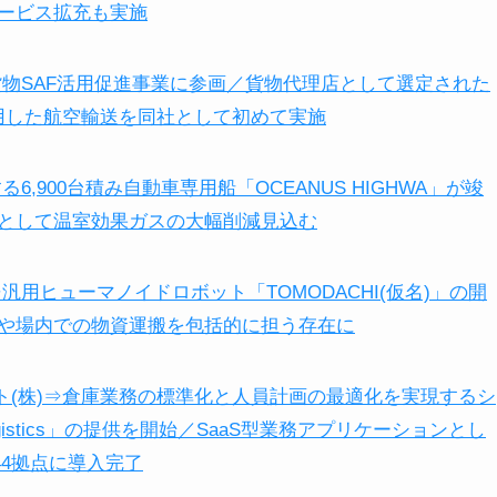
ービス拡充も実施
貨物SAF活用促進事業に参画／貨物代理店として選定された
利用した航空輸送を同社として初めて実施
6,900台積み自動車専用船「OCEANUS HIGHWA」が竣
として温室効果ガスの大幅削減見込む
株)⇒汎用ヒューマノイドロボット「TOMODACHI(仮名)」の開
や場内での物資運搬を包括的に担う存在に
クト(株)⇒倉庫業務の標準化と人員計画の最適化を実現するシ
 Logistics」の提供を開始／SaaS型業務アプリケーションとし
44拠点に導入完了