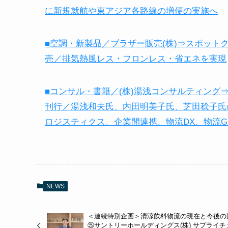
に新規就航や東アジア各路線の増便の実施へ
■空調・新製品／ブラザー販売(株)⇒スポットク
売／排気熱風レス・フロンレス・省エネを実現
■コンサル・書籍／(株)湯浅コンサルティン
刊行／湯浅和夫氏、内田明美子氏、芝田稔子氏
ロジスティクス、企業間連携、物流DX、物流
NEWS
＜連続特別企画＞清涼飲料物流の現在と今後の
⑤サントリーホールディングス(株) サプライチ