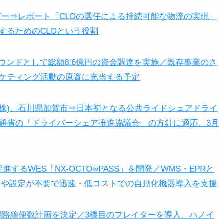
ガー⇒レポート「CLOの選任による持続可能な物流の実現」
するためのCLOという役割
ラウンドとして総額8.6億円の資金調達を実施／既存事業のさ
ケティング活動の原資に充当する予定
本郵便(株)、石川県加賀市⇒日本初となる公共ライドシェアドライ
通省の「ドライバーシェア推進協議会」の方針に適応、3月
進するWES「NX-OCTO∞PASS」を開発／WMS・EPRと
ラや設定が不要で迅速・低コストでの自動化機器
導入を支援
上期路線便数計画を決定／3機目のフレイターを導入、ハノイ