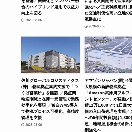
を整備／機械化とマンパワー融
による共同開発で産業創
合のハイブリッド運用で収益力
強化へ／主要幹線道路に
向上を図る
た交通利便性高い立地の
流拠点に
2026-08-06
2026-08-06
佐川グローバルロジスティクス
アマゾンジャパン(同)⇒
(株)⇒物流拠点集約支援で「つ
大規模の新設物流拠点
くば営業所」を開設 ／拠点間
「Amazon武庫川フルフ
輸送削減と在庫一元管理で業務
ントセンター」が稼働／
効率化を実現 ／独自WMS導入
積11万1,000㎡で1日最大
で物流プロセス可視化、高精度
個の入出荷処理を実現／
管理を支援
への5年間投資額は1,800
超、地域雇用機会の創出
2026-08-06
網強化へ