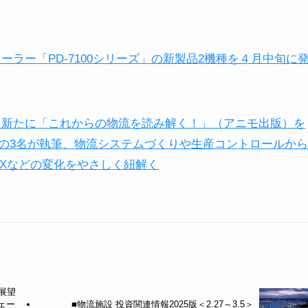
ーラー「PD-7100シリーズ」の新製品2機種を４月中旬に
グ⇒新たに「これからの物流を読み解く！」（アニモ出版）を
の3名が執筆、物流システムづくりや生産コントロールから
GXなどの変化をやさしく紐解く
展望
ェー
■物流施設 投資関連情報2025版＜2.27～3.5＞