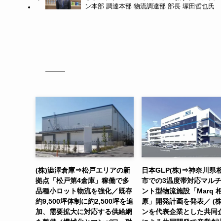
ン本部 調達本部 物流調達部 部長 塚田哲也氏
(株)澁澤倉庫⇒松戸エリアの新
日本GLP(株)⇒神奈川県
拠点「松戸第4倉庫」稼働で多
市での3温度帯対応マル
品種小ロット物流を強化／既存
ント型物流施設「Marq 
約9,500坪体制に約2,500坪を追
原」開発計画を発表／ (株
加、需要拡大に対応する供給網
ンを代表企業とした共同