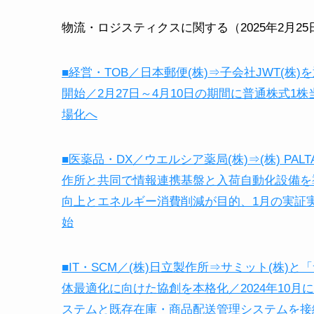
物流・ロジスティクスに関する（2025年2月2
■経営・TOB／日本郵便(株)⇒子会社JWT(株
開始／2月27日～4月10日の期間に普通株式1
場化へ
■医薬品・DX／ウエルシア薬局(株)⇒(株) PA
作所と共同で情報連携基盤と入荷自動化設備を
向上とエネルギー消費削減が目的、1月の実証
始
■IT・SCM／(株)日立製作所⇒サミット(株
体最適化に向けた協創を本格化／2024年10月
ステムと既存在庫・商品配送管理システムを接