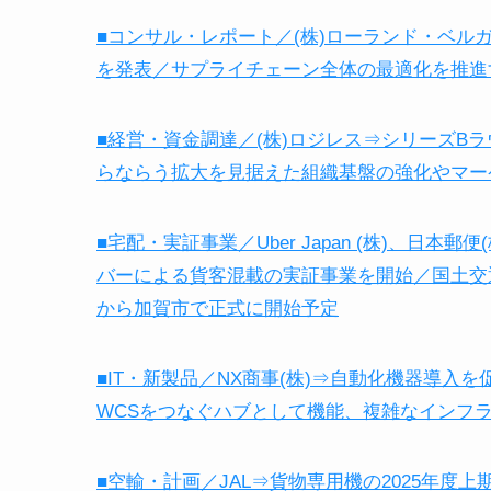
■コンサル・レポート／(株)ローランド・ベル
を発表／サプライチェーン全体の最適化を推進
■経営・資金調達／(株)ロジレス⇒シリーズB
らならう拡大を見据えた組織基盤の強化やマー
■宅配・実証事業／Uber Japan (株)、日
バーによる貨客混載の実証事業を開始／国土交
から加賀市で正式に開始予定
■IT・新製品／NX商事(株)⇒自動化機器導入を促
WCSをつなぐハブとして機能、複雑なインフ
■空輸・計画／JAL⇒貨物専用機の2025年度