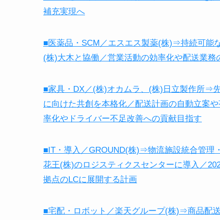
補充実現へ
■医薬品・SCM／エスエス製薬(株)⇒持続可
(株)大木と協働／営業活動の効率化や配送業
■家具・DX／(株)オカムラ、(株)日立製作
に向けた共創を本格化／配送計画の自動立案や
率化やドライバー不足改善への貢献目指す
■IT・導入／GROUND(株)⇒物流施設統合
花王(株)のロジスティクスセンターに導入／202
拠点のLCに展開する計画
■宅配・ロボット／楽天グループ(株)⇒商品配送