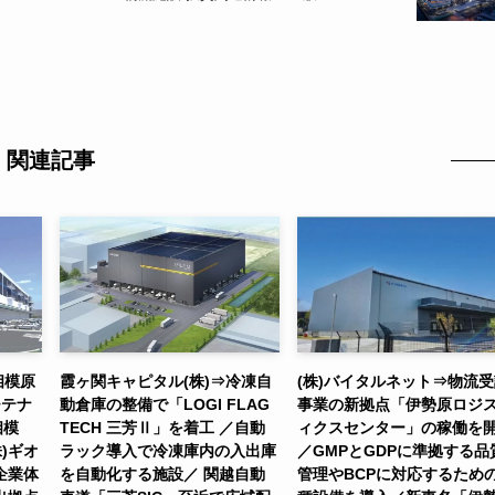
関連記事
相模原
霞ヶ関キャピタル(株)⇒冷凍自
(株)バイタルネット⇒物流
チテナ
動倉庫の整備で「LOGI FLAG
事業の新拠点「伊勢原ロジ
相模
TECH 三芳Ⅱ」を着工 ／自動
ィクスセンター」の稼働を
)ギオ
ラック導入で冷凍庫内の入出庫
／GMPとGDPに準拠する品
企業体
を自動化する施設／ 関越自動
管理やBCPに対応するため