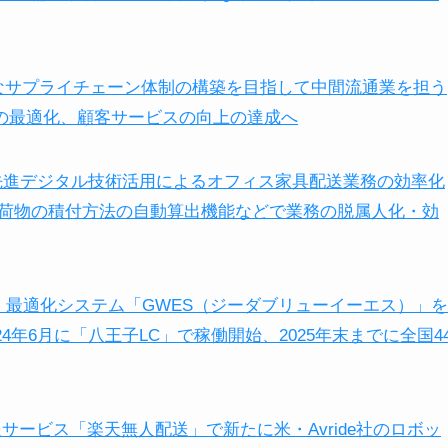
能なサプライチェーン体制の構築を目指して中間流通業を担う
務の最適化、顧客サービスの向上の達成へ
所⇒先進デジタル技術活用によるオフィス家具配送業務の効率化
荷物の積付方法の自動算出機能などで業務の脱属人化・効
管理・最適化システム「GWES（ジーダブリューイーエス）」を
4年6月に「八王子LC」で稼働開始、2025年末までに全国4
サービス「楽天無人配送」で新たに米・Avride社のロボッ