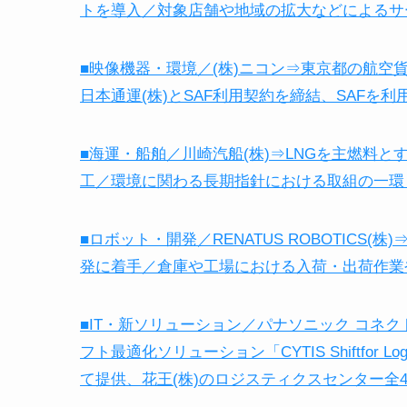
トを導入／対象店舗や地域の拡大などによるサ
■映像機器・環境／(株)ニコン⇒東京都の航空
日本通運(株)とSAF利用契約を締結、SAFを
■海運・船舶／川崎汽船(株)⇒LNGを主燃料とする
工／環境に関わる長期指針における取組の一環
■ロボット・開発／RENATUS ROBOTICS(
発に着手／倉庫や工場における入荷・出荷作業
■IT・新ソリューション／パナソニック コネ
フト最適化ソリューション「CYTIS Shiftfor
て提供、花王(株)のロジスティクスセンター全