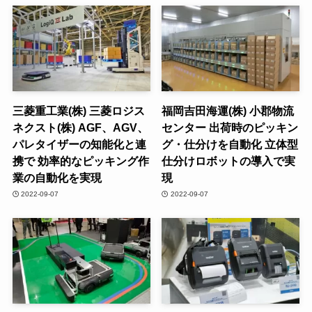
三菱重工業(株) 三菱ロジス
福岡吉田海運(株) 小郡物流
ネクスト(株) AGF、AGV、
センター 出荷時のピッキン
パレタイザーの知能化と連
グ・仕分けを自動化 立体型
携で 効率的なピッキング作
仕分けロボットの導入で実
業の自動化を実現
現
2022-09-07
2022-09-07