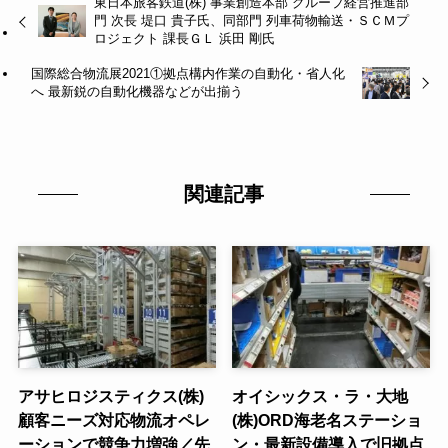
東日本旅客鉄道(株) 事業創造本部 グループ経営推進部
門 次長 堤口 貴子氏、同部門 列車荷物輸送・ＳＣＭプ
ロジェクト 課長ＧＬ 浜田 剛氏
国際総合物流展2021①拠点構内作業の自動化・省人化
へ 最新鋭の自動化機器などが出揃う
関連記事
アサヒロジスティクス(株)
オイシックス・ラ・大地
顧客ニーズ対応物流オペレ
(株)ORD海老名ステーショ
ーションで競争力増強／先
ン・最新設備導入で旧拠点