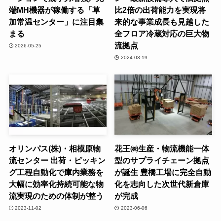
端MH機器が稼働する「草
比2倍の出荷能力を実現将
加常温センター」に注目集
来的な事業成長も見越した
まる
全フロア冷蔵対応の巨大物
流拠点
2026-05-25
2024-03-19
オリンパス(株)・相模原物
花王㈱生産・物流機能一体
流センター 出荷・ピッキン
型のサプライチェーン拠点
グ工程自動化で庫内業務を
が誕生 豊橋工場に完全自動
大幅に効率化持続可能な物
化を志向した次世代新倉庫
流実現のための体制が整う
が完成
2023-11-02
2023-06-06