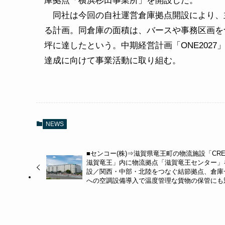
庫拠点「横浜杉田事業所」を開設した。
同社は今回の自社運営倉庫拠点開設により、主
る計画。同倉庫の面積は、バースや事務区画を含め
坪に達したという。中期経営計画「ONE2027
達成に向けて事業活動に取り組む。
NEWS
■センコー(株)⇒滋賀県竜王町の物流施設「CRE
滋賀竜王」内に物流拠点「滋賀竜王センター」
設／関西・中部・北陸をつなぐ結節拠点、倉庫
への空調設備導入で温度管理な貨物の保管にも