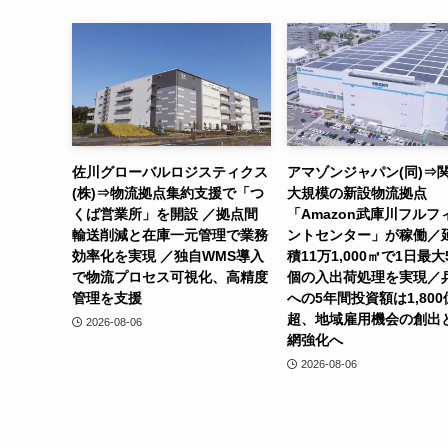
佐川グローバルロジスティクス
アマゾンジャパン(同)⇒
(株)⇒物流拠点集約支援で「つ
大規模の新設物流拠点
くば営業所」を開設 ／拠点間
「Amazon武庫川フルフ
輸送削減と在庫一元管理で業務
ントセンター」が稼働／
効率化を実現 ／独自WMS導入
積11万1,000㎡で1日最大
で物流プロセス可視化、高精度
個の入出荷処理を実現／
管理を支援
への5年間投資額は1,800
超、地域雇用機会の創出
2026-08-06
網強化へ
2026-08-06