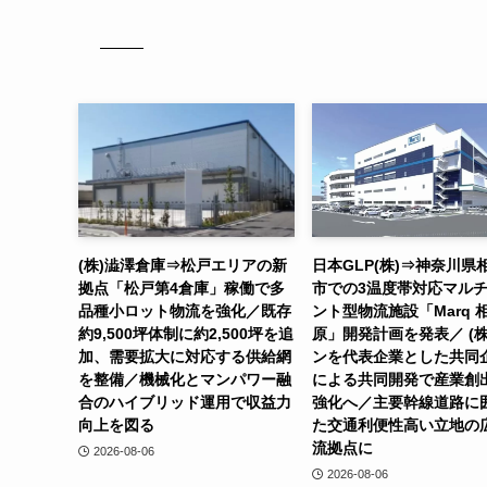
(株)澁澤倉庫⇒松戸エリアの新
日本GLP(株)⇒神奈川県
拠点「松戸第4倉庫」稼働で多
市での3温度帯対応マル
品種小ロット物流を強化／既存
ント型物流施設「Marq 
約9,500坪体制に約2,500坪を追
原」開発計画を発表／ (株
加、需要拡大に対応する供給網
ンを代表企業とした共同
を整備／機械化とマンパワー融
による共同開発で産業創
合のハイブリッド運用で収益力
強化へ／主要幹線道路に
向上を図る
た交通利便性高い立地の
流拠点に
2026-08-06
2026-08-06