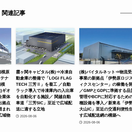
関連記事
相模原
霞ヶ関キャピタル(株)⇒冷凍自
(株)バイタルネット⇒物流
チテナ
動倉庫の整備で「LOGI FLAG
事業の新拠点「伊勢原ロジ
相模
TECH 三芳Ⅱ」を着工 ／自動
ィクスセンター」の稼働を
)ギオ
ラック導入で冷凍庫内の入出庫
／GMPとGDPに準拠する品
企業体
を自動化する施設／ 関越自動
管理やBCPに対応するため
出拠点
車道「三芳SIC」至近で広域配
種設備を導入／新東名「伊
囲まれ
送に適する立地
大山IC」至近の交通利便性
広域物
す広域配送網の構築へ
2026-08-06
2026-08-06