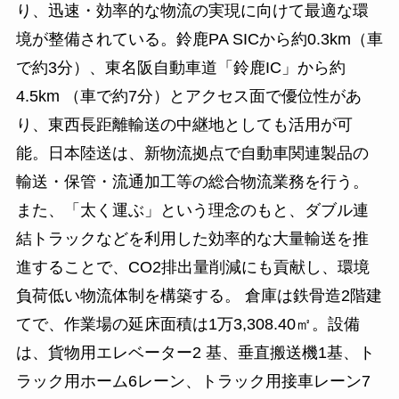
り、迅速・効率的な物流の実現に向けて最適な環
境が整備されている。鈴鹿PA SICから約0.3km（車
で約3分）、東名阪自動車道「鈴鹿IC」から約
4.5km （車で約7分）とアクセス面で優位性があ
り、東西長距離輸送の中継地としても活用が可
能。日本陸送は、新物流拠点で自動車関連製品の
輸送・保管・流通加工等の総合物流業務を行う。
また、「太く運ぶ」という理念のもと、ダブル連
結トラックなどを利用した効率的な大量輸送を推
進することで、CO2排出量削減にも貢献し、環境
負荷低い物流体制を構築する。 倉庫は鉄骨造2階建
てで、作業場の延床面積は1万3,308.40㎡。設備
は、貨物用エレベーター2 基、垂直搬送機1基、ト
ラック用ホーム6レーン、トラック用接車レーン7