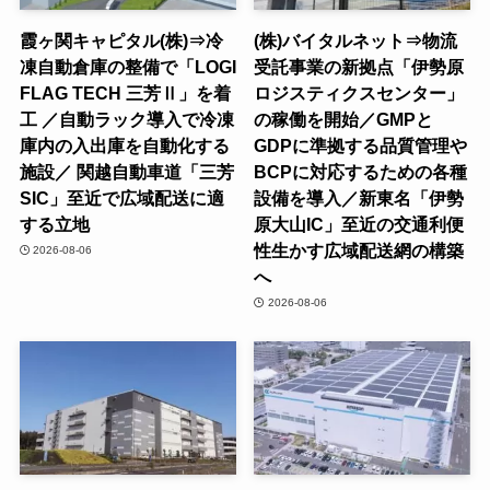
霞ヶ関キャピタル(株)⇒冷
(株)バイタルネット⇒物流
凍自動倉庫の整備で「LOGI
受託事業の新拠点「伊勢原
FLAG TECH 三芳Ⅱ」を着
ロジスティクスセンター」
工 ／自動ラック導入で冷凍
の稼働を開始／GMPと
庫内の入出庫を自動化する
GDPに準拠する品質管理や
施設／ 関越自動車道「三芳
BCPに対応するための各種
SIC」至近で広域配送に適
設備を導入／新東名「伊勢
する立地
原大山IC」至近の交通利便
性生かす広域配送網の構築
2026-08-06
へ
2026-08-06