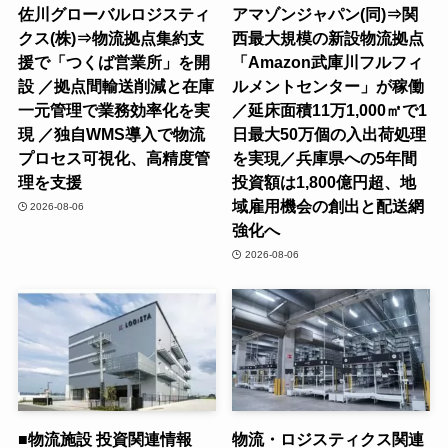
佐川グローバルロジスティ
アマゾンジャパン(同)⇒関
クス(株)⇒物流拠点集約支
西最大規模の新設物流拠点
援で「つくば営業所」を開
「Amazon武庫川フルフィ
設 ／拠点間輸送削減と在庫
ルメントセンター」が稼働
一元管理で業務効率化を実
／延床面積11万1,000㎡で1
現 ／独自WMS導入で物流
日最大50万個の入出荷処理
プロセス可視化、高精度管
を実現／兵庫県への5年間
理を支援
投資額は1,800億円超、地
域雇用機会の創出と配送網
2026-08-06
強化へ
2026-08-06
■物流施設 投資関連情報
物流・ロジスティクス関連