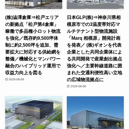
(株)澁澤倉庫⇒松戸エリア
日本GLP(株)⇒神奈川県相
の新拠点「松戸第4倉庫」
模原市での3温度帯対応マ
稼働で多品種小ロット物流
ルチテナント型物流施設
を強化／既存約9,500坪体
「Marq 相模原」開発計画
制に約2,500坪を追加、需
を発表／ (株)ギオンを代表
要拡大に対応する供給網を
企業とした共同企業体によ
整備／機械化とマンパワー
る共同開発で産業創出拠点
融合のハイブリッド運用で
強化へ／主要幹線道路に囲
収益力向上を図る
まれた交通利便性高い立地
の広域物流拠点に
2026-08-06
2026-08-06