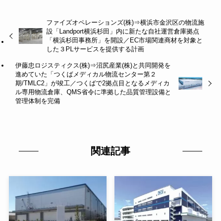
ファイズオペレーションズ(株)⇒横浜市金沢区の物流施
設「Landport横浜杉田」内に新たな自社運営倉庫拠点
「横浜杉田事務所」を開設／EC市場関連商材を対象と
した３PLサービスを提供する計画
伊藤忠ロジスティクス(株)⇒沼尻産業(株)と共同開発を
進めていた「つくばメディカル物流センター第２
期/TMLC2」が竣工／つくばで2拠点目となるメディカ
ル専用物流倉庫、QMS省令に準拠した品質管理設備と
管理体制を完備
関連記事