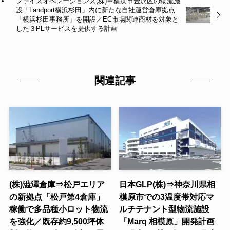
ファイズオペレーションズ(株)⇒横浜市金沢区の物流施
設「Landport横浜杉田」内に新たな自社運営倉庫拠点
「横浜杉田事務所」を開設／EC市場関連商材を対象と
した３PLサービスを提供する計画
関連記事
(株)澁澤倉庫⇒松戸エリア
日本GLP(株)⇒神奈川県相
の新拠点「松戸第4倉庫」
模原市での3温度帯対応マ
稼働で多品種小ロット物流
ルチテナント型物流施設
を強化／既存約9,500坪体
「Marq 相模原」開発計画