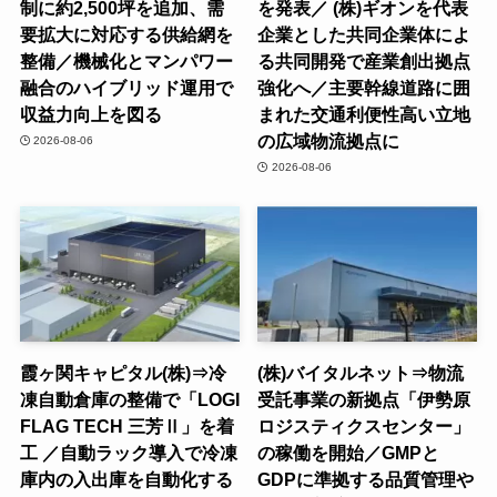
制に約2,500坪を追加、需
を発表／ (株)ギオンを代表
要拡大に対応する供給網を
企業とした共同企業体によ
整備／機械化とマンパワー
る共同開発で産業創出拠点
融合のハイブリッド運用で
強化へ／主要幹線道路に囲
収益力向上を図る
まれた交通利便性高い立地
の広域物流拠点に
2026-08-06
2026-08-06
霞ヶ関キャピタル(株)⇒冷
(株)バイタルネット⇒物流
凍自動倉庫の整備で「LOGI
受託事業の新拠点「伊勢原
FLAG TECH 三芳Ⅱ」を着
ロジスティクスセンター」
工 ／自動ラック導入で冷凍
の稼働を開始／GMPと
庫内の入出庫を自動化する
GDPに準拠する品質管理や