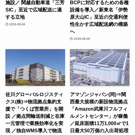
施設／ 関越自動車道「三芳
BCPに対応するための各種
SIC」至近で広域配送に適
設備を導入／新東名「伊勢
する立地
原大山IC」至近の交通利便
性生かす広域配送網の構築
2026-08-06
へ
2026-08-06
佐川グローバルロジスティ
アマゾンジャパン(同)⇒関
クス(株)⇒物流拠点集約支
西最大規模の新設物流拠点
援で「つくば営業所」を開
「Amazon武庫川フルフィ
設 ／拠点間輸送削減と在庫
ルメントセンター」が稼働
一元管理で業務効率化を実
／延床面積11万1,000㎡で1
現 ／独自WMS導入で物流
日最大50万個の入出荷処理