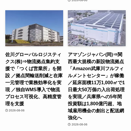
2026-08-06
佐川グローバルロジスティ
アマゾンジャパン(同)⇒関
クス(株)⇒物流拠点集約支
西最大規模の新設物流拠点
援で「つくば営業所」を開
「Amazon武庫川フルフィ
設 ／拠点間輸送削減と在庫
ルメントセンター」が稼働
一元管理で業務効率化を実
／延床面積11万1,000㎡で1
現 ／独自WMS導入で物流
日最大50万個の入出荷処理
プロセス可視化、高精度管
を実現／兵庫県への5年間
理を支援
投資額は1,800億円超、地
域雇用機会の創出と配送網
2026-08-06
強化へ
2026-08-06