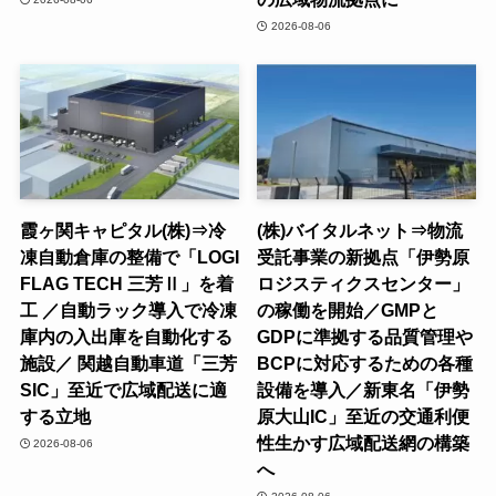
2026-08-06
霞ヶ関キャピタル(株)⇒冷
(株)バイタルネット⇒物流
凍自動倉庫の整備で「LOGI
受託事業の新拠点「伊勢原
FLAG TECH 三芳Ⅱ」を着
ロジスティクスセンター」
工 ／自動ラック導入で冷凍
の稼働を開始／GMPと
庫内の入出庫を自動化する
GDPに準拠する品質管理や
施設／ 関越自動車道「三芳
BCPに対応するための各種
SIC」至近で広域配送に適
設備を導入／新東名「伊勢
する立地
原大山IC」至近の交通利便
性生かす広域配送網の構築
2026-08-06
へ