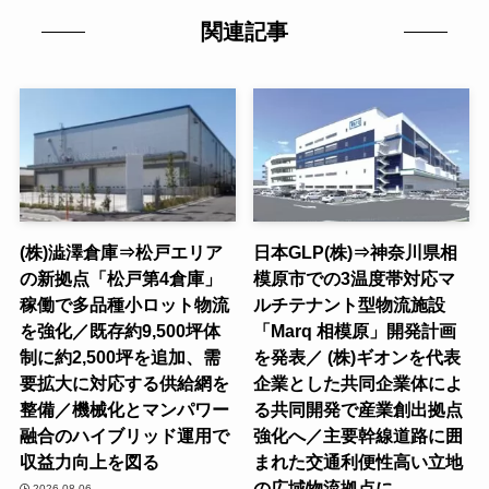
関連記事
(株)澁澤倉庫⇒松戸エリア
日本GLP(株)⇒神奈川県相
の新拠点「松戸第4倉庫」
模原市での3温度帯対応マ
稼働で多品種小ロット物流
ルチテナント型物流施設
を強化／既存約9,500坪体
「Marq 相模原」開発計画
制に約2,500坪を追加、需
を発表／ (株)ギオンを代表
要拡大に対応する供給網を
企業とした共同企業体によ
整備／機械化とマンパワー
る共同開発で産業創出拠点
融合のハイブリッド運用で
強化へ／主要幹線道路に囲
収益力向上を図る
まれた交通利便性高い立地
の広域物流拠点に
2026-08-06