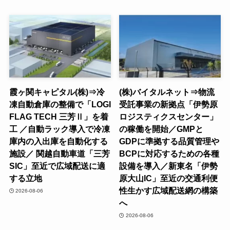
霞ヶ関キャピタル(株)⇒冷
(株)バイタルネット⇒物流
凍自動倉庫の整備で「LOGI
受託事業の新拠点「伊勢原
FLAG TECH 三芳Ⅱ」を着
ロジスティクスセンター」
工 ／自動ラック導入で冷凍
の稼働を開始／GMPと
庫内の入出庫を自動化する
GDPに準拠する品質管理や
施設／ 関越自動車道「三芳
BCPに対応するための各種
SIC」至近で広域配送に適
設備を導入／新東名「伊勢
する立地
原大山IC」至近の交通利便
性生かす広域配送網の構築
2026-08-06
へ
2026-08-06