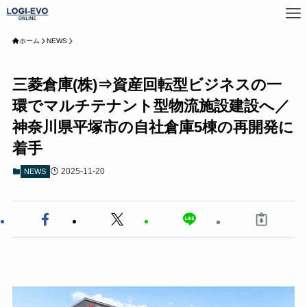
ホーム
NEWS
三菱倉庫(株)⇒資産回転型ビジネスの一
環でマルチテナント型物流施設建設へ／
神奈川県平塚市の自社倉庫5棟の再開発に
着手
2025-11-20
NEWS