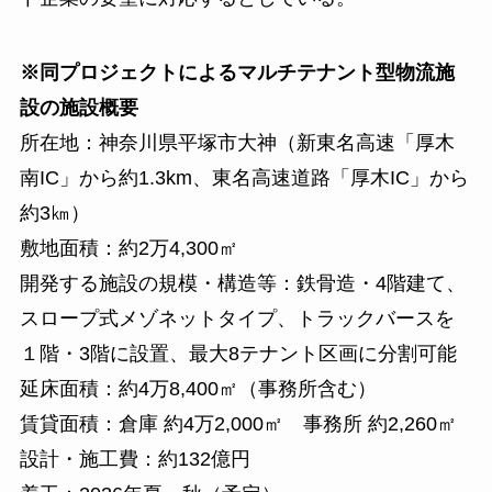
※同プロジェクトによるマルチテナント型物流施
設の施設概要
所在地：神奈川県平塚市大神（新東名高速「厚木
南IC」から約1.3km、東名高速道路「厚木IC」から
約3㎞）
敷地面積：約2万4,300㎡
開発する施設の規模・構造等：鉄骨造・4階建て、
スロープ式メゾネットタイプ、トラックバースを
１階・3階に設置、最大8テナント区画に分割可能
延床面積：約4万8,400㎡（事務所含む）
賃貸面積：倉庫 約4万2,000㎡ 事務所 約2,260㎡
設計・施工費：約132億円