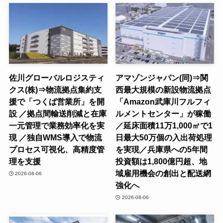
佐川グローバルロジスティ
アマゾンジャパン(同)⇒関
クス(株)⇒物流拠点集約支
西最大規模の新設物流拠点
援で「つくば営業所」を開
「Amazon武庫川フルフィ
設 ／拠点間輸送削減と在庫
ルメントセンター」が稼働
一元管理で業務効率化を実
／延床面積11万1,000㎡で1
現 ／独自WMS導入で物流
日最大50万個の入出荷処理
プロセス可視化、高精度管
を実現／兵庫県への5年間
理を支援
投資額は1,800億円超、地
域雇用機会の創出と配送網
2026-08-06
強化へ
2026-08-06