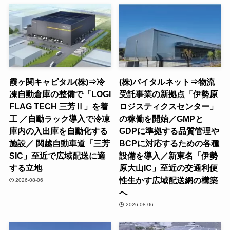
霞ヶ関キャピタル(株)⇒冷
(株)バイタルネット⇒物流
凍自動倉庫の整備で「LOGI
受託事業の新拠点「伊勢原
FLAG TECH 三芳Ⅱ」を着
ロジスティクスセンター」
工 ／自動ラック導入で冷凍
の稼働を開始／GMPと
庫内の入出庫を自動化する
GDPに準拠する品質管理や
施設／ 関越自動車道「三芳
BCPに対応するための各種
SIC」至近で広域配送に適
設備を導入／新東名「伊勢
する立地
原大山IC」至近の交通利便
性生かす広域配送網の構築
2026-08-06
へ
2026-08-06