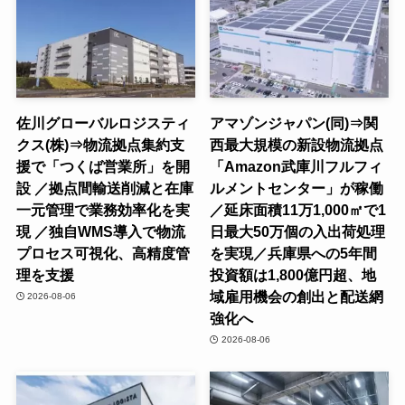
佐川グローバルロジスティ
アマゾンジャパン(同)⇒関
クス(株)⇒物流拠点集約支
西最大規模の新設物流拠点
援で「つくば営業所」を開
「Amazon武庫川フルフィ
設 ／拠点間輸送削減と在庫
ルメントセンター」が稼働
一元管理で業務効率化を実
／延床面積11万1,000㎡で1
現 ／独自WMS導入で物流
日最大50万個の入出荷処理
プロセス可視化、高精度管
を実現／兵庫県への5年間
理を支援
投資額は1,800億円超、地
域雇用機会の創出と配送網
2026-08-06
強化へ
2026-08-06