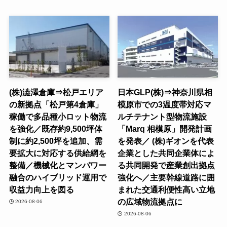
(株)澁澤倉庫⇒松戸エリア
日本GLP(株)⇒神奈川県相
の新拠点「松戸第4倉庫」
模原市での3温度帯対応マ
稼働で多品種小ロット物流
ルチテナント型物流施設
を強化／既存約9,500坪体
「Marq 相模原」開発計画
制に約2,500坪を追加、需
を発表／ (株)ギオンを代表
要拡大に対応する供給網を
企業とした共同企業体によ
整備／機械化とマンパワー
る共同開発で産業創出拠点
融合のハイブリッド運用で
強化へ／主要幹線道路に囲
収益力向上を図る
まれた交通利便性高い立地
の広域物流拠点に
2026-08-06
2026-08-06