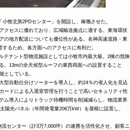
「小牧北第2PDセンター」を開設し、稼働させた。
アクセスに優れており、広域輸送拠点に適する。東海環状
アの地方配送についても優位性がある。名神高速道路・東
に位置するため、各方面へのアクセスに有利だ。
グルテナント型物流施設としては小牧市内最大級。2棟の危険
る。13mの全天候型ルーフの東西両面への設置すること
可能としている。
型自動仕分けソーターを導入し、約24％の省人化を見込
Cカードによる入退室管理を行うことで高いセキュリティ性
テム導入によりトラック待機時間を削減減らし、物流業界
0枚の太陽光パネル（年間発電量206万kW）を屋根に設置し、
センター（計3万7,000坪）の連携を活性化させ、顧客ニ