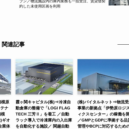
プン／物流施設内の庫内業務も一括受注、賃貸借契
約した未使用区画を利用
関連記事
相模原
霞ヶ関キャピタル(株)⇒冷凍自
(株)バイタルネット⇒物流
チテナ
動倉庫の整備で「LOGI FLAG
事業の新拠点「伊勢原ロジ
相模
TECH 三芳Ⅱ」を着工 ／自動
ィクスセンター」の稼働を
)ギオ
ラック導入で冷凍庫内の入出庫
／GMPとGDPに準拠する品
企業体
を自動化する施設／ 関越自動
管理やBCPに対応するため