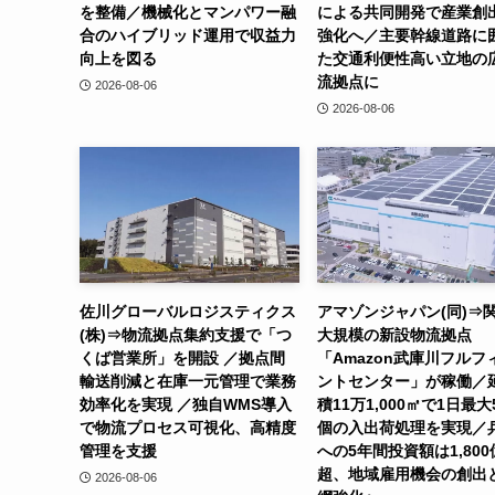
を整備／機械化とマンパワー融
による共同開発で産業創
合のハイブリッド運用で収益力
強化へ／主要幹線道路に
向上を図る
た交通利便性高い立地の
流拠点に
2026-08-06
2026-08-06
佐川グローバルロジスティクス
アマゾンジャパン(同)⇒
(株)⇒物流拠点集約支援で「つ
大規模の新設物流拠点
くば営業所」を開設 ／拠点間
「Amazon武庫川フルフ
輸送削減と在庫一元管理で業務
ントセンター」が稼働／
効率化を実現 ／独自WMS導入
積11万1,000㎡で1日最大
で物流プロセス可視化、高精度
個の入出荷処理を実現／
管理を支援
への5年間投資額は1,800
超、地域雇用機会の創出
2026-08-06