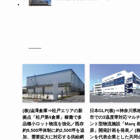
(株)澁澤倉庫⇒松戸エリアの新
日本GLP(株)⇒神奈川県
拠点「松戸第4倉庫」稼働で多
市での3温度帯対応マル
品種小ロット物流を強化／既存
ント型物流施設「Marq 
約9,500坪体制に約2,500坪を追
原」開発計画を発表／ (株
加、需要拡大に対応する供給網
ンを代表企業とした共同