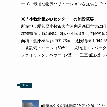
ーズに最適な物流ソリューションを提供してい
※「小牧北第2PDセンター」の施設概要
所在地：愛知県小牧市大字河内屋新田字大畝町8
建物構造：1階SRC、2階～４階S造（危険物倉
面積：倉庫棟5万4,709.73㎡、危険物棟 1,944.5
主要設備：バース（50台）、貨物用エレベー
クライミングレベラー（2基）、垂直搬送機（
NEWS
■物流施設 投資関連情報2024版＜9.26～10.2＞