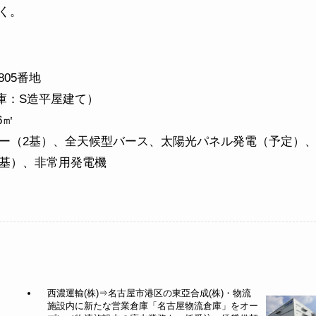
く。
05番地
庫：S造平屋建て）
6㎡
ター（2基）、全天候型バース、太陽光パネル発電（予定）
8基）、非常用発電機
西濃運輸(株)⇒名古屋市港区の東亞合成(株)・物流
施設内に新たな営業倉庫「名古屋物流倉庫」をオー