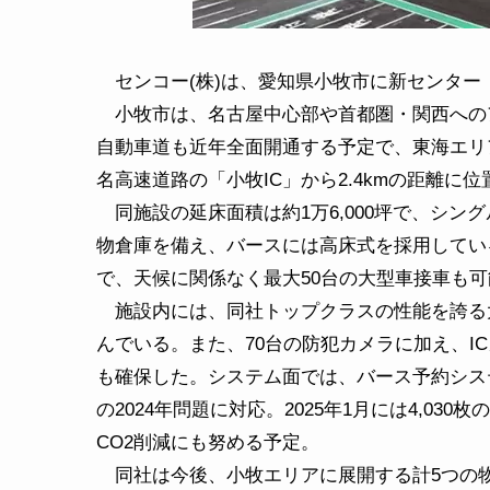
センコー(株)は、愛知県小牧市に新センター
小牧市は、名古屋中心部や首都圏・関西への
自動車道も近年全面開通する予定で、東海エリ
名高速道路の「小牧IC」から2.4kmの距離
同施設の延床面積は約1万6,000坪で、シン
物倉庫を備え、バースには高床式を採用してい
で、天候に関係なく最大50台の大型車接車も
施設内には、同社トップクラスの性能を誇る大
んでいる。また、70台の防犯カメラに加え、I
も確保した。システム面では、バース予約シス
の2024年問題に対応。2025年1月には4,03
CO2削減にも努める予定。
同社は今後、小牧エリアに展開する計5つの物流