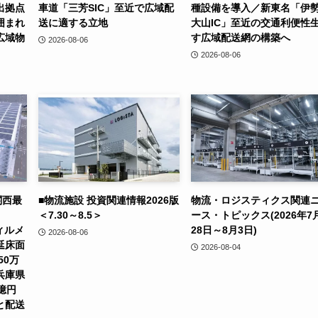
出拠点
車道「三芳SIC」至近で広域配
種設備を導入／新東名「伊
囲まれ
送に適する立地
大山IC」至近の交通利便性
広域物
す広域配送網の構築へ
2026-08-06
2026-08-06
関西最
■物流施設 投資関連情報2026版
物流・ロジスティクス関連
＜7.30～8.5＞
ース・トピックス(2026年7
ィルメ
28日～8月3日)
2026-08-06
延床面
2026-08-04
50万
兵庫県
億円
と配送