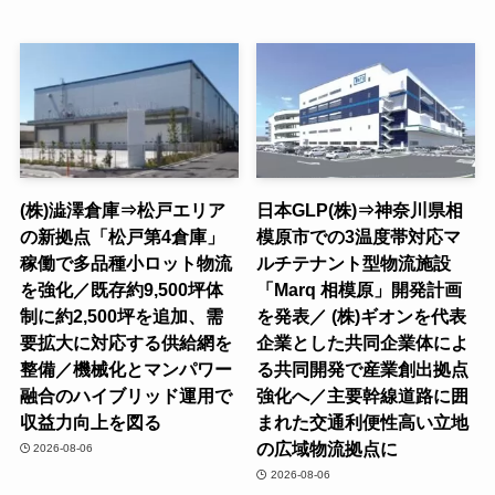
(株)澁澤倉庫⇒松戸エリア
日本GLP(株)⇒神奈川県相
の新拠点「松戸第4倉庫」
模原市での3温度帯対応マ
稼働で多品種小ロット物流
ルチテナント型物流施設
を強化／既存約9,500坪体
「Marq 相模原」開発計画
制に約2,500坪を追加、需
を発表／ (株)ギオンを代表
要拡大に対応する供給網を
企業とした共同企業体によ
整備／機械化とマンパワー
る共同開発で産業創出拠点
融合のハイブリッド運用で
強化へ／主要幹線道路に囲
収益力向上を図る
まれた交通利便性高い立地
の広域物流拠点に
2026-08-06
2026-08-06