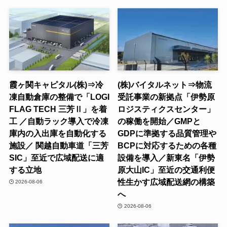
霞ヶ関キャピタル(株)⇒冷
(株)バイタルネット⇒物流
凍自動倉庫の整備で「LOGI
受託事業の新拠点「伊勢原
FLAG TECH 三芳Ⅱ」を着
ロジスティクスセンター」
工 ／自動ラック導入で冷凍
の稼働を開始／GMPと
庫内の入出庫を自動化する
GDPに準拠する品質管理や
施設／ 関越自動車道「三芳
BCPに対応するための各種
SIC」至近で広域配送に適
設備を導入／新東名「伊勢
する立地
原大山IC」至近の交通利便
性生かす広域配送網の構築
2026-08-06
へ
2026-08-06