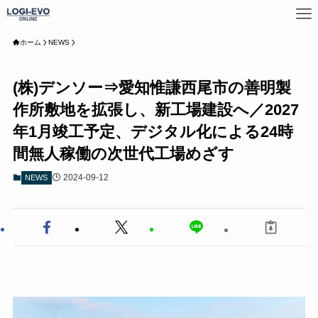
ホーム
NEWS
(株)デンソー⇒愛知惟謙西尾市の善明製
作所敷地を拡張し、新工場建設へ／2027
年1月竣工予定、デジタル化による24時
間無人稼働の次世代工場めざす
2024-09-12
NEWS