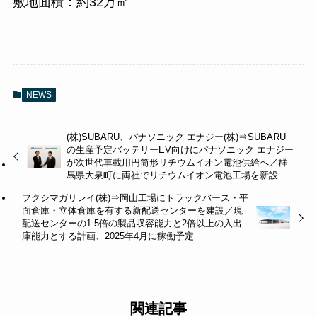
敷地面積：約32万㎡
NEWS
(株)SUBARU、パナソニック エナジー(株)⇒SUBARU
の生産予定バッテリーEV向けにパナソニック エナジー
が次世代車載用円筒形リチウムイオン電池供給へ／群
馬県大泉町に両社でリチウムイオン電池工場を新設
フクシマガリレイ(株)⇒岡山工場にトラックバース・平
面倉庫・立体倉庫を有する新配送センターを建設／現
配送センターの1.5倍の製品収容能力と2倍以上の入出
庫能力とする計画、2025年4月に稼働予定
関連記事