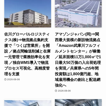
佐川グローバルロジスティ
アマゾンジャパン(同)⇒関
クス(株)⇒物流拠点集約支
西最大規模の新設物流拠点
援で「つくば営業所」を開
「Amazon武庫川フルフィ
設 ／拠点間輸送削減と在庫
ルメントセンター」が稼働
一元管理で業務効率化を実
／延床面積11万1,000㎡で1
現 ／独自WMS導入で物流
日最大50万個の入出荷処理
プロセス可視化、高精度管
を実現／兵庫県への5年間
理を支援
投資額は1,800億円超、地
域雇用機会の創出と配送網
2026-08-06
強化へ
2026-08-06