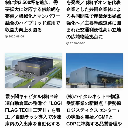
制に約2,500坪を追加、需
を発表／ (株)ギオンを代表
要拡大に対応する供給網を
企業とした共同企業体によ
整備／機械化とマンパワー
る共同開発で産業創出拠点
融合のハイブリッド運用で
強化へ／主要幹線道路に囲
収益力向上を図る
まれた交通利便性高い立地
の広域物流拠点に
2026-08-06
2026-08-06
霞ヶ関キャピタル(株)⇒冷
(株)バイタルネット⇒物流
凍自動倉庫の整備で「LOGI
受託事業の新拠点「伊勢原
FLAG TECH 三芳Ⅱ」を着
ロジスティクスセンター」
工 ／自動ラック導入で冷凍
の稼働を開始／GMPと
庫内の入出庫を自動化する
GDPに準拠する品質管理や