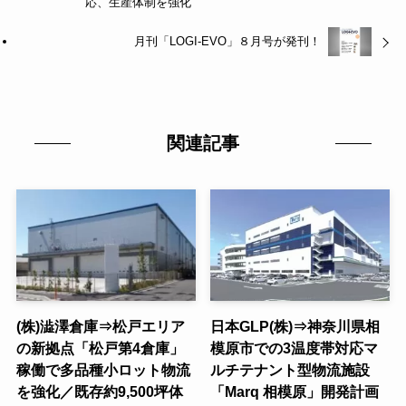
応、生産体制を強化
月刊「LOGI-EVO」８月号が発刊！
関連記事
(株)澁澤倉庫⇒松戸エリア
日本GLP(株)⇒神奈川県相
の新拠点「松戸第4倉庫」
模原市での3温度帯対応マ
稼働で多品種小ロット物流
ルチテナント型物流施設
を強化／既存約9,500坪体
「Marq 相模原」開発計画