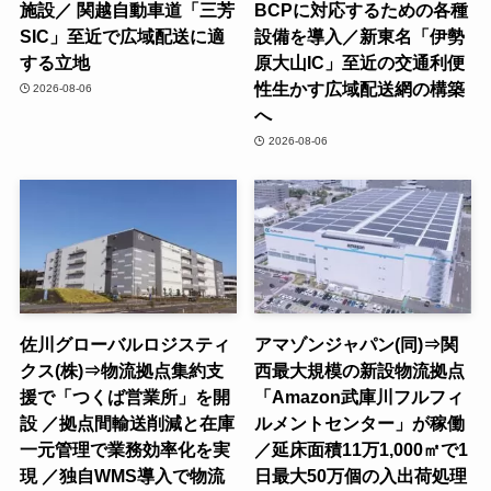
施設／ 関越自動車道「三芳
BCPに対応するための各種
SIC」至近で広域配送に適
設備を導入／新東名「伊勢
する立地
原大山IC」至近の交通利便
性生かす広域配送網の構築
2026-08-06
へ
2026-08-06
佐川グローバルロジスティ
アマゾンジャパン(同)⇒関
クス(株)⇒物流拠点集約支
西最大規模の新設物流拠点
援で「つくば営業所」を開
「Amazon武庫川フルフィ
設 ／拠点間輸送削減と在庫
ルメントセンター」が稼働
一元管理で業務効率化を実
／延床面積11万1,000㎡で1
現 ／独自WMS導入で物流
日最大50万個の入出荷処理