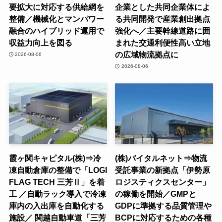
要拡大に対応する供給網を
企業とした共同企業体によ
整備／機械化とマンパワー
る共同開発で産業創出拠点
融合のハイブリッド運用で
強化へ／主要幹線道路に囲
収益力向上を図る
まれた交通利便性高い立地
の広域物流拠点に
2026-08-06
2026-08-06
霞ヶ関キャピタル(株)⇒冷
(株)バイタルネット⇒物流
凍自動倉庫の整備で「LOGI
受託事業の新拠点「伊勢原
FLAG TECH 三芳Ⅱ」を着
ロジスティクスセンター」
工 ／自動ラック導入で冷凍
の稼働を開始／GMPと
庫内の入出庫を自動化する
GDPに準拠する品質管理や
施設／ 関越自動車道「三芳
BCPに対応するための各種