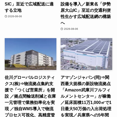
SIC」至近で広域配送に適
設備を導入／新東名「伊勢
する立地
原大山IC」至近の交通利便
性生かす広域配送網の構築
2026-08-06
へ
2026-08-06
佐川グローバルロジスティ
アマゾンジャパン(同)⇒関
クス(株)⇒物流拠点集約支
西最大規模の新設物流拠点
援で「つくば営業所」を開
「Amazon武庫川フルフィ
設 ／拠点間輸送削減と在庫
ルメントセンター」が稼働
一元管理で業務効率化を実
／延床面積11万1,000㎡で1
現 ／独自WMS導入で物流
日最大50万個の入出荷処理
プロセス可視化、高精度管
を実現／兵庫県への5年間