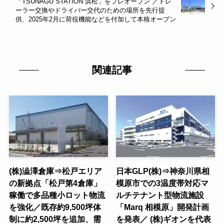
「TSUNAGU STATION 浜松」をプレオープン ／トレ
ーラー交換やドライバー交代のための場所を先行提
供、2025年2月に荷役機能などを付加して本格オープン
関連記事
(株)澁澤倉庫⇒松戸エリア
日本GLP(株)⇒神奈川県相
の新拠点「松戸第4倉庫」
模原市での3温度帯対応マ
稼働で多品種小ロット物流
ルチテナント型物流施設
を強化／既存約9,500坪体
「Marq 相模原」開発計画
制に約2,500坪を追加、需
を発表／ (株)ギオンを代表