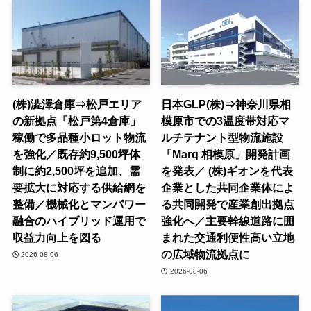
(株)澁澤倉庫⇒松戸エリア
日本GLP(株)⇒神奈川県相
の新拠点「松戸第4倉庫」
模原市での3温度帯対応マ
稼働で多品種小ロット物流
ルチテナント型物流施設
を強化／既存約9,500坪体
「Marq 相模原」開発計画
制に約2,500坪を追加、需
を発表／ (株)ギオンを代表
要拡大に対応する供給網を
企業とした共同企業体によ
整備／機械化とマンパワー
る共同開発で産業創出拠点
融合のハイブリッド運用で
強化へ／主要幹線道路に囲
収益力向上を図る
まれた交通利便性高い立地
の広域物流拠点に
2026-08-06
2026-08-06