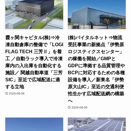
霞ヶ関キャピタル(株)⇒冷
(株)バイタルネット⇒物流
凍自動倉庫の整備で「LOGI
受託事業の新拠点「伊勢原
FLAG TECH 三芳Ⅱ」を着
ロジスティクスセンター」
工 ／自動ラック導入で冷凍
の稼働を開始／GMPと
庫内の入出庫を自動化する
GDPに準拠する品質管理や
施設／ 関越自動車道「三芳
BCPに対応するための各種
SIC」至近で広域配送に適
設備を導入／新東名「伊勢
する立地
原大山IC」至近の交通利便
性生かす広域配送網の構築
2026-08-06
へ
2026-08-06