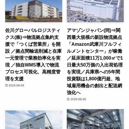
佐川グローバルロジスティ
アマゾンジャパン(同)⇒関
クス(株)⇒物流拠点集約支
西最大規模の新設物流拠点
援で「つくば営業所」を開
「Amazon武庫川フルフィ
設 ／拠点間輸送削減と在庫
ルメントセンター」が稼働
一元管理で業務効率化を実
／延床面積11万1,000㎡で1
現 ／独自WMS導入で物流
日最大50万個の入出荷処理
プロセス可視化、高精度管
を実現／兵庫県への5年間
理を支援
投資額は1,800億円超、地
域雇用機会の創出と配送網
2026-08-06
強化へ
2026-08-06