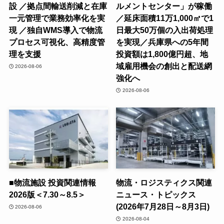
設 ／拠点間輸送削減と在庫
ルメントセンター」が稼働
一元管理で業務効率化を実
／延床面積11万1,000㎡で1
現 ／独自WMS導入で物流
日最大50万個の入出荷処理
プロセス可視化、高精度管
を実現／兵庫県への5年間
理を支援
投資額は1,800億円超、地
域雇用機会の創出と配送網
2026-08-06
強化へ
2026-08-06
■物流施設 投資関連情報
物流・ロジスティクス関連
2026版＜7.30～8.5＞
ニュース・トピックス
(2026年7月28日～8月3日)
2026-08-06
2026-08-04