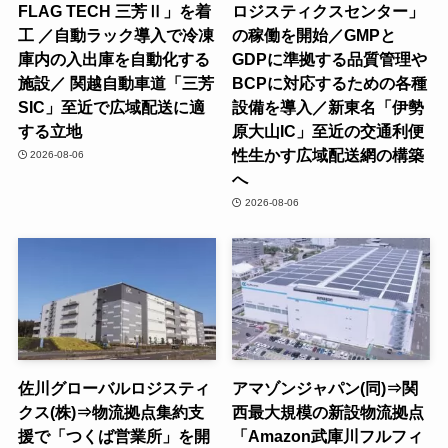
FLAG TECH 三芳Ⅱ」を着
ロジスティクスセンター」
工 ／自動ラック導入で冷凍
の稼働を開始／GMPと
庫内の入出庫を自動化する
GDPに準拠する品質管理や
施設／ 関越自動車道「三芳
BCPに対応するための各種
SIC」至近で広域配送に適
設備を導入／新東名「伊勢
する立地
原大山IC」至近の交通利便
性生かす広域配送網の構築
2026-08-06
へ
2026-08-06
佐川グローバルロジスティ
アマゾンジャパン(同)⇒関
クス(株)⇒物流拠点集約支
西最大規模の新設物流拠点
援で「つくば営業所」を開
「Amazon武庫川フルフィ