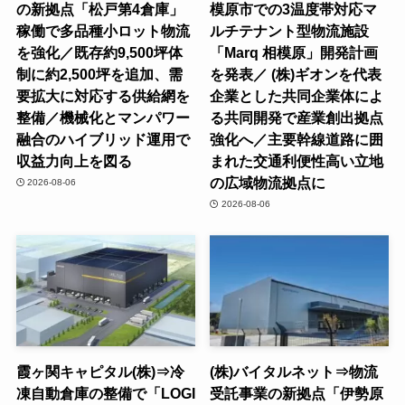
の新拠点「松戸第4倉庫」
模原市での3温度帯対応マ
稼働で多品種小ロット物流
ルチテナント型物流施設
を強化／既存約9,500坪体
「Marq 相模原」開発計画
制に約2,500坪を追加、需
を発表／ (株)ギオンを代表
要拡大に対応する供給網を
企業とした共同企業体によ
整備／機械化とマンパワー
る共同開発で産業創出拠点
融合のハイブリッド運用で
強化へ／主要幹線道路に囲
収益力向上を図る
まれた交通利便性高い立地
の広域物流拠点に
2026-08-06
2026-08-06
霞ヶ関キャピタル(株)⇒冷
(株)バイタルネット⇒物流
凍自動倉庫の整備で「LOGI
受託事業の新拠点「伊勢原