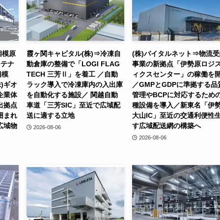
相模原
霞ヶ関キャピタル(株)⇒冷凍自
(株)バイタルネット⇒物流
チテナ
動倉庫の整備で「LOGI FLAG
事業の新拠点「伊勢原ロジ
相模
TECH 三芳Ⅱ」を着工 ／自動
ィクスセンター」の稼働を
)ギオ
ラック導入で冷凍庫内の入出庫
／GMPとGDPに準拠する品
企業体
を自動化する施設／ 関越自動
管理やBCPに対応するため
出拠点
車道「三芳SIC」至近で広域配
種設備を導入／新東名「伊
囲まれ
送に適する立地
大山IC」至近の交通利便性
広域物
す広域配送網の構築へ
2026-08-06
2026-08-06