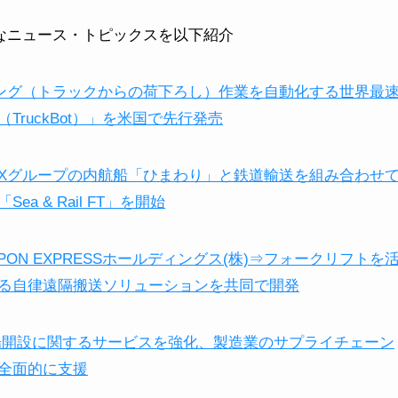
の主なニュース・トピックスを以下紹介
ンニング（トラックからの荷下ろし）作業を自動化する世界最
ruckBot）」を米国で先行発売
NXグループの内航船「ひまわり」と鉄道輸送を組み合わせ
 & Rail FT」を開始
PON EXPRESSホールディングス(株)⇒フォークリフトを
る自律遠隔搬送ソリューションを共同で開発
工場開設に関するサービスを強化、製造業のサプライチェーン
全面的に支援