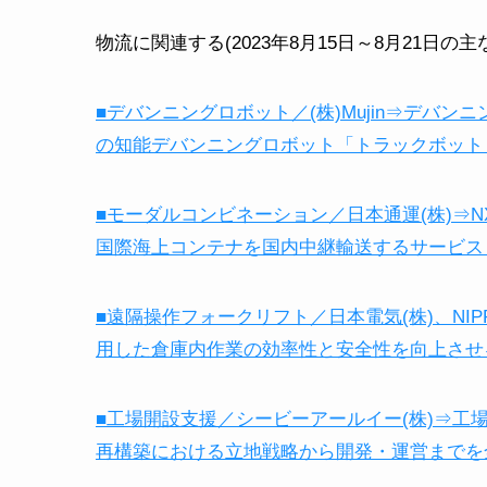
物流に関連する(2023年8月15日～8月21日
■デバンニングロボット／(株)Mujin⇒デバ
の知能デバンニングロボット「トラックボット（T
■モーダルコンビネーション／日本通運(株)⇒
国際海上コンテナを国内中継輸送するサービス「Sea
■遠隔操作フォークリフト／日本電気(株)、NIP
用した倉庫内作業の効率性と安全性を向上させ
■工場開設支援／シービーアールイー(株)⇒
再構築における立地戦略から開発・運営までを