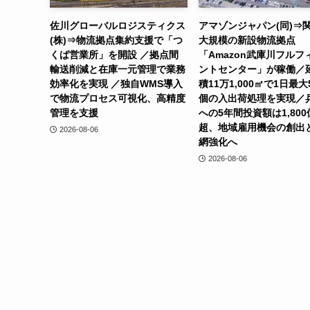
佐川グローバルロジスティクス
アマゾンジャパン(同)⇒
(株)⇒物流拠点集約支援で「つ
大規模の新設物流拠点
くば営業所」を開設 ／拠点間
「Amazon武庫川フルフ
輸送削減と在庫一元管理で業務
ントセンター」が稼働／
効率化を実現 ／独自WMS導入
積11万1,000㎡で1日最大
で物流プロセス可視化、高精度
個の入出荷処理を実現／
管理を支援
への5年間投資額は1,800
超、地域雇用機会の創出
2026-08-06
網強化へ
2026-08-06