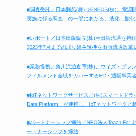
■調査受託／日本郵船(株)⇒ENEOS(株)、電源
実施に係る調査」の一部にあたる、液化二酸化
■レポート／日本出版販売(株)⇒出版流通を
2023年7月までの取り組み進捗を出版流通改革レ
■業務提携／角川流通倉庫(株)、ウィズ・プラ
フィルメント全域をカバーするEC・通販事業
■IoTネットワークサービス／(株)スマートドライブ
Data Platform」が連携し、IoTネット
■パートナーシップ締結／NPO法人Teach Fo
ートナーシップを締結