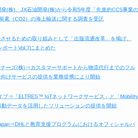
開発(株)、JX石油開発(株)から令和5年度「先進的CCS事業
炭素（CO2）の海上輸送に関する調査を受託
持続させるための取り組みとして「出版流通改革」を掲げ、
ポートVol.7にまとめた
ンナーズ(株)⇒カスタマーサポートから物流代行までのフル
者向けサービスの提供を業務提携により開始
⇒「ELTRES™ IoTネットワークサービス」と「Mobility
ワークと移動データを活用したソリューションの提供を開始
r Japan⇒DHLと教育支援プログラムにおけるオフィシャルパ