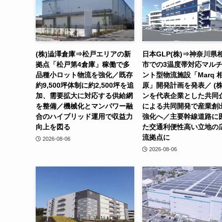
(株)澁澤倉庫⇒松戸エリアの新
日本GLP(株)⇒神奈川県
拠点「松戸第4倉庫」稼働で多
市での3温度帯対応マル
品種小ロット物流を強化／既存
ント型物流施設「Marq 
約9,500坪体制に約2,500坪を追
原」開発計画を発表／ (株
加、需要拡大に対応する供給網
ンを代表企業とした共同
を整備／機械化とマンパワー融
による共同開発で産業創
合のハイブリッド運用で収益力
強化へ／主要幹線道路に
向上を図る
た交通利便性高い立地の
流拠点に
2026-08-06
2026-08-06