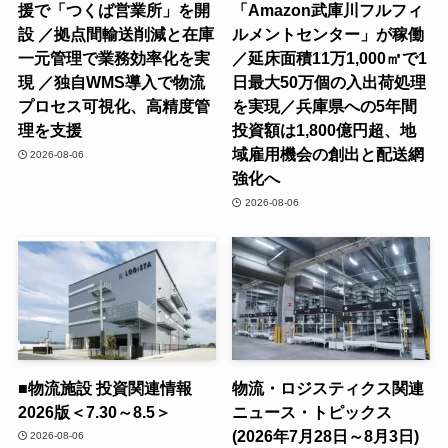
援で「つくば営業所」を開
「Amazon武庫川フルフィ
設 ／拠点間輸送削減と在庫
ルメントセンター」が稼働
一元管理で業務効率化を実
／延床面積11万1,000㎡で1
現 ／独自WMS導入で物流
日最大50万個の入出荷処理
プロセス可視化、高精度管
を実現／兵庫県への5年間
理を支援
投資額は1,800億円超、地
域雇用機会の創出と配送網
2026-08-06
強化へ
2026-08-06
■物流施設 投資関連情報
物流・ロジスティクス関連
2026版＜7.30～8.5＞
ニュース・トピックス
(2026年7月28日～8月3日)
2026-08-06