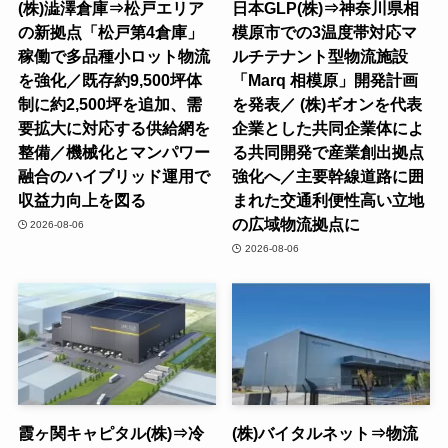
(株)澁澤倉庫⇒松戸エリア
日本GLP(株)⇒神奈川県相
の新拠点「松戸第4倉庫」
模原市での3温度帯対応マ
稼働で多品種小ロット物流
ルチテナント型物流施設
を強化／既存約9,500坪体
「Marq 相模原」開発計画
制に約2,500坪を追加、需
を発表／ (株)ギオンを代表
要拡大に対応する供給網を
企業とした共同企業体によ
整備／機械化とマンパワー
る共同開発で産業創出拠点
融合のハイブリッド運用で
強化へ／主要幹線道路に囲
収益力向上を図る
まれた交通利便性高い立地
の広域物流拠点に
2026-08-06
2026-08-06
霞ヶ関キャピタル(株)⇒冷
(株)バイタルネット⇒物流