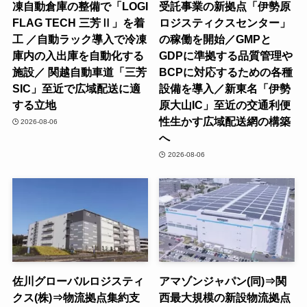
凍自動倉庫の整備で「LOGI
受託事業の新拠点「伊勢原
FLAG TECH 三芳Ⅱ」を着
ロジスティクスセンター」
工 ／自動ラック導入で冷凍
の稼働を開始／GMPと
庫内の入出庫を自動化する
GDPに準拠する品質管理や
施設／ 関越自動車道「三芳
BCPに対応するための各種
SIC」至近で広域配送に適
設備を導入／新東名「伊勢
する立地
原大山IC」至近の交通利便
性生かす広域配送網の構築
2026-08-06
へ
2026-08-06
佐川グローバルロジスティ
アマゾンジャパン(同)⇒関
クス(株)⇒物流拠点集約支
西最大規模の新設物流拠点