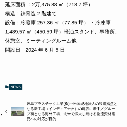
延床面積 ：2万,375.88 ㎡（718.7 坪）
構造：鉄骨造 2 階建て
設備：冷蔵庫 257.36 ㎡（77.85 坪） ・冷凍庫
1,489.57 ㎡（450.59 坪）軽油スタンド、事務所、
休憩室、ミーティングルーム他
開設日：2024 年 6 月 5 日
NEWS
岐阜プラスチック工業(株)⇒米国現地法人の製造拠点と
なる新工場（インディアナ州）の建設に着手／グルー
プ初となる海外工場、北米で拡大し続ける物流資材需
要への対応が目的