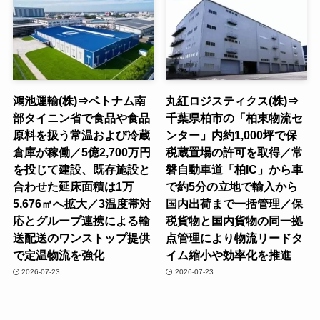
鴻池運輸(株)⇒ベトナム南
丸紅ロジスティクス(株)⇒
部タイニン省で食品や食品
千葉県柏市の「柏東物流セ
原料を扱う常温および冷蔵
ンター」内約1,000坪で保
倉庫が稼働／5億2,700万円
税蔵置場の許可を取得／常
を投じて建設、既存施設と
磐自動車道「柏IC」から車
合わせた延床面積は1万
で約5分の立地で輸入から
5,676㎡へ拡大／3温度帯対
国内出荷まで一括管理／保
応とグループ連携による輸
税貨物と国内貨物の同一拠
送配送のワンストップ提供
点管理により物流リードタ
で定温物流を強化
イム縮小や効率化を推進
2026-07-23
2026-07-23