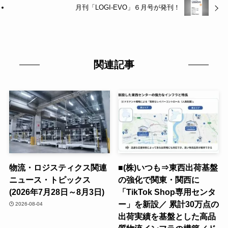
月刊「LOGI-EVO」６月号が発刊！
関連記事
物流・ロジスティクス関連
■(株)いつも⇒東西出荷基盤
ニュース・トピックス
の強化で関東・関西に
(2026年7月28日～8月3日)
「TikTok Shop専用センタ
ー」を新設／ 累計30万点の
2026-08-04
出荷実績を基盤とした高品