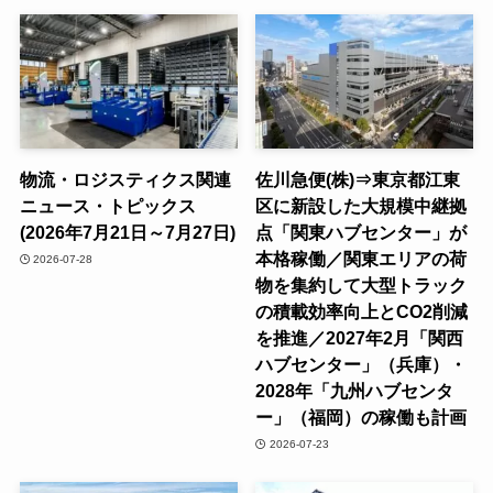
物流・ロジスティクス関連
佐川急便(株)⇒東京都江東
ニュース・トピックス
区に新設した大規模中継拠
(2026年7月21日～7月27日)
点「関東ハブセンター」が
本格稼働／関東エリアの荷
2026-07-28
物を集約して大型トラック
の積載効率向上とCO2削減
を推進／2027年2月「関西
ハブセンター」（兵庫）・
2028年「九州ハブセンタ
ー」（福岡）の稼働も計画
2026-07-23