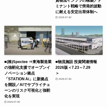
質物流インフラの構築／ド
ミナント戦略で突発的波動
に耐える安定出荷体制へ
2026-07-30
■(株)Spectee ⇒東海製造業
■物流施設 投資関連情報
の強靭化支援でオープンイ
2026版＜7.23～7.29
ノベーション拠点
＞
「STATION Ai」に新拠点
2026-07-30
を開設／AIでサプライチェ
ーンのリスク可視化と強靭
化を実現
2026-07-30