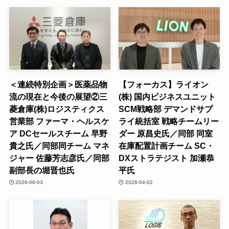
＜連続特別企画＞医薬品物
【フォーカス】ライオン
流の現在と今後の展望②三
(株) 国内ビジネスユニット
菱倉庫(株)ロジスティクス
SCM戦略部 デマンドサプ
営業部 ファーマ・ヘルスケ
ライ統括室 戦略チームリー
ア DCセールスチーム 早野
ダー 原昌史氏／同部 同室
貴之氏／同部同チーム マネ
在庫配置計画チーム SC・
ジャー 佐藤芳志彦氏／同部
DXストラテジスト 加瀬恭
副部長の堀晋也氏
平氏
2026-06-03
2026-04-02