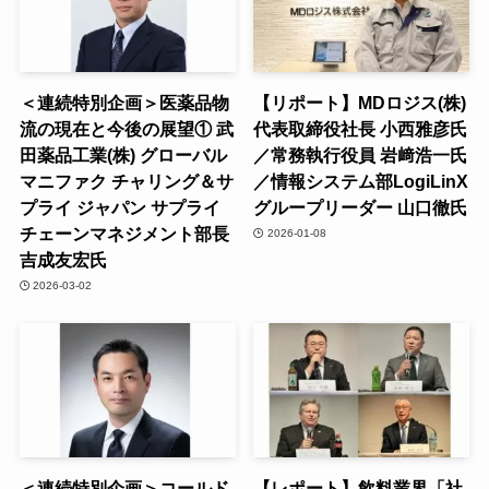
＜連続特別企画＞医薬品物
【リポート】MDロジス(株)
流の現在と今後の展望① 武
代表取締役社長 小西雅彦氏
田薬品工業(株) グローバル
／常務執行役員 岩﨑浩一氏
マニファク チャリング＆サ
／情報システム部LogiLinX
プライ ジャパン サプライ
グループリーダー 山口徹氏
チェーンマネジメント部長
2026-01-08
吉成友宏氏
2026-03-02
＜連続特別企画＞コールド
【レポート】飲料業界「社