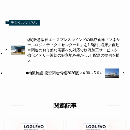
デジタルマガジン
(株)阪急阪神エクスプレス⇒インドの既存倉庫「マネサ
ールロジスティクスセンターⅡ」を1.5倍に増床／自動
車関連のおう盛な需要への対応で物流加工サービスを
強化／デリー近郊の好立地を生かしJIT配送の提供を拡
大
■物流施設 投資関連情報2026版＜4.30～5.6＞
関連記事