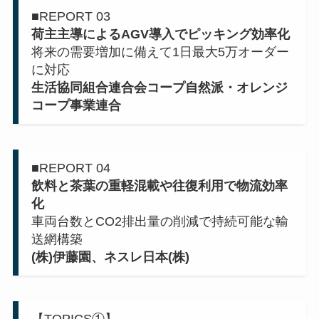
■REPORT 03
荷主主導によるAGV導入でピッキング効率化
将来の需要増加に備えて1日最大5万オーダー
に対応
生活協同組合連合会コープ自然派・オレンジ
コープ事業連合
■REPORT 04
飲料と茶葉の重軽混載や往復利用で物流効率
化
車両台数とCO2排出量の削減で持続可能な輸
送網構築
(株)伊藤園、ネスレ日本(株)