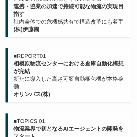
連携・協業の加速で持続可能な物流の実現目
指す
社内全体での危機感共有で構造改革にも着手
(株)伊藤園
■
REPORT01
相模原物流センターにおける倉庫自動化構想
が完結
新たに導入した高さ可変自動梱包機が本格稼
働
オリンパス(株)
■
TOPICS 01
物流業界で初となるAIエージェントの開発を
スタート