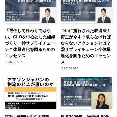
「選任して終わりではな
ついに施行された取適法！
い。CLOを中心とした組織
荷主が今すぐ取らなければ
づくり」㉘サプライチェー
ならないアクションとは？
ン全体最適化を図るための
㉖サプライチェーン全体最
エッセンス
適化を図るためのエッセン
ス
2026-07-07
2026-02-26
第2回 納期は注文の都度、
迫る2026年、物流現場(倉