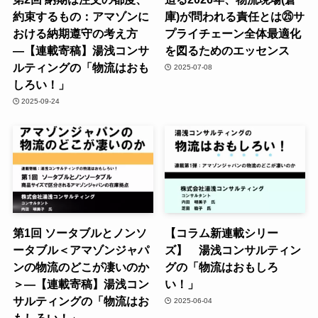
約束するもの：アマゾンに
庫)が問われる責任とは㉕サ
おける納期遵守の考え方
プライチェーン全体最適化
―【連載寄稿】湯浅コンサ
を図るためのエッセンス
ルティングの「物流はおも
2025-07-08
しろい！」
2025-09-24
第1回 ソータブルとノンソ
【コラム新連載シリー
ータブル＜アマゾンジャパ
ズ】 湯浅コンサルティン
ンの物流のどこが凄いのか
グの「物流はおもしろ
＞―【連載寄稿】湯浅コン
い！」
サルティングの「物流はお
2025-06-04
もしろい！」