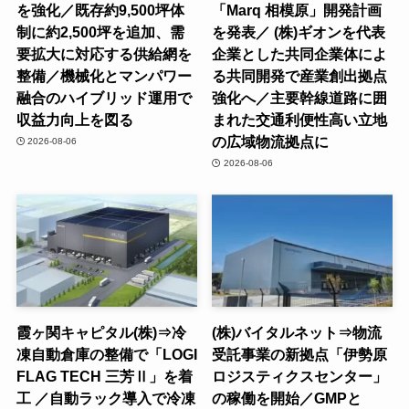
を強化／既存約9,500坪体
「Marq 相模原」開発計画
制に約2,500坪を追加、需
を発表／ (株)ギオンを代表
要拡大に対応する供給網を
企業とした共同企業体によ
整備／機械化とマンパワー
る共同開発で産業創出拠点
融合のハイブリッド運用で
強化へ／主要幹線道路に囲
収益力向上を図る
まれた交通利便性高い立地
の広域物流拠点に
2026-08-06
2026-08-06
霞ヶ関キャピタル(株)⇒冷
(株)バイタルネット⇒物流
凍自動倉庫の整備で「LOGI
受託事業の新拠点「伊勢原
FLAG TECH 三芳Ⅱ」を着
ロジスティクスセンター」
工 ／自動ラック導入で冷凍
の稼働を開始／GMPと