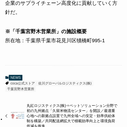
企業のサプライチェーン高度化に貢献していく方
針だ。
※「千葉宮野木営業所」の施設概要
所在地：千葉県千葉市花見川区犢橋町995-1
NEWS
coca公式ストア
佐川グローバルロジスティクス(株)
千葉宮野木営業所
丸紅ロジスティクス(株)⇒ペットソリューション分野で
初の九州拠点「久留米物流センター」を開設／最適重
心地への新拠点設置で九州全域への安定・効率供給体
制を構築／共同配送網拡大で積載効率向上と環境負荷
低減を推進