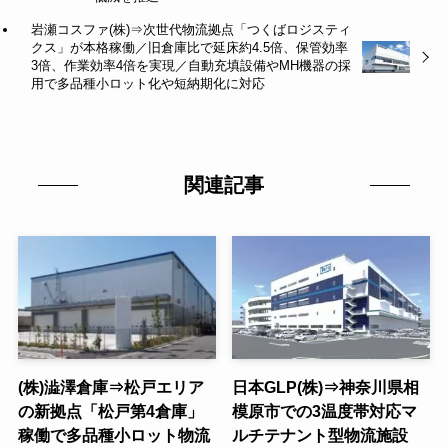
岩瀬コスファ(株)⇒次世代物流拠点「つくばロジスティ
クス」が本格稼働／旧倉庫比で延床約4.5倍、保管効率
3倍、作業効率4倍を実現／自動充填設備やMH機器の採
用で多品種小ロット化や短納期化に対応
関連記事
(株)澁澤倉庫⇒松戸エリア
日本GLP(株)⇒神奈川県相
の新拠点「松戸第4倉庫」
模原市での3温度帯対応マ
稼働で多品種小ロット物流
ルチテナント型物流施設