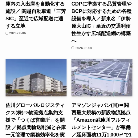
庫内の入出庫を自動化する
GDPに準拠する品質管理や
施設／ 関越自動車道「三芳
BCPに対応するための各種
SIC」至近で広域配送に適
設備を導入／新東名「伊勢
する立地
原大山IC」至近の交通利便
性生かす広域配送網の構築
2026-08-06
へ
2026-08-06
佐川グローバルロジスティ
アマゾンジャパン(同)⇒関
クス(株)⇒物流拠点集約支
西最大規模の新設物流拠点
援で「つくば営業所」を開
「Amazon武庫川フルフィ
設 ／拠点間輸送削減と在庫
ルメントセンター」が稼働
一元管理で業務効率化を実
／延床面積11万1,000㎡で1