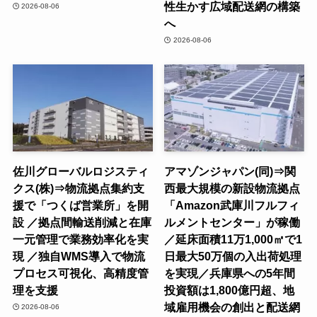
性生かす広域配送網の構築
2026-08-06
へ
2026-08-06
佐川グローバルロジスティ
アマゾンジャパン(同)⇒関
クス(株)⇒物流拠点集約支
西最大規模の新設物流拠点
援で「つくば営業所」を開
「Amazon武庫川フルフィ
設 ／拠点間輸送削減と在庫
ルメントセンター」が稼働
一元管理で業務効率化を実
／延床面積11万1,000㎡で1
現 ／独自WMS導入で物流
日最大50万個の入出荷処理
プロセス可視化、高精度管
を実現／兵庫県への5年間
理を支援
投資額は1,800億円超、地
域雇用機会の創出と配送網
2026-08-06