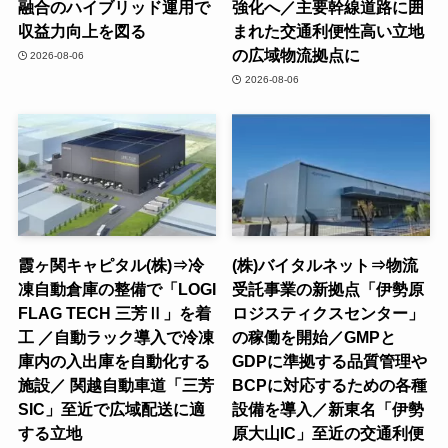
融合のハイブリッド運用で
強化へ／主要幹線道路に囲
収益力向上を図る
まれた交通利便性高い立地
の広域物流拠点に
2026-08-06
2026-08-06
霞ヶ関キャピタル(株)⇒冷
(株)バイタルネット⇒物流
凍自動倉庫の整備で「LOGI
受託事業の新拠点「伊勢原
FLAG TECH 三芳Ⅱ」を着
ロジスティクスセンター」
工 ／自動ラック導入で冷凍
の稼働を開始／GMPと
庫内の入出庫を自動化する
GDPに準拠する品質管理や
施設／ 関越自動車道「三芳
BCPに対応するための各種
SIC」至近で広域配送に適
設備を導入／新東名「伊勢
する立地
原大山IC」至近の交通利便