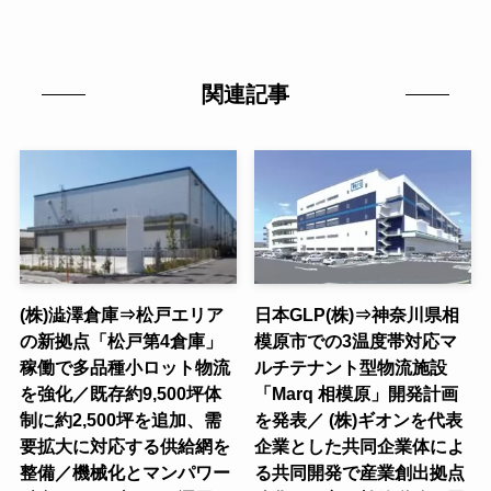
関連記事
(株)澁澤倉庫⇒松戸エリア
日本GLP(株)⇒神奈川県相
の新拠点「松戸第4倉庫」
模原市での3温度帯対応マ
稼働で多品種小ロット物流
ルチテナント型物流施設
を強化／既存約9,500坪体
「Marq 相模原」開発計画
制に約2,500坪を追加、需
を発表／ (株)ギオンを代表
要拡大に対応する供給網を
企業とした共同企業体によ
整備／機械化とマンパワー
る共同開発で産業創出拠点