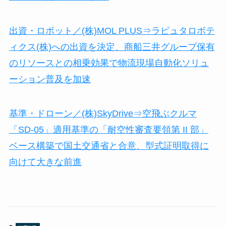
出資・ロボット／(株)MOL PLUS⇒ラピュタロボテ
ィクス(株)への出資を決定、商船三井グループ保有
のリソースとの相乗効果で物流現場自動化ソリュ
ーション普及を加速
基準・ドローン／(株)SkyDrive⇒空飛ぶクルマ
「SD-05」適用基準の「耐空性審査要領第 II 部」
ベース構築で国土交通省と合意、型式証明取得に
向けて大きな前進