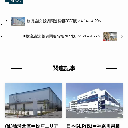
NEWS
物流施設 投資関連情報2022版＜4.14～4.20＞
■物流施設 投資関連情報2022版＜4.21～4.27＞
関連記事
(株)澁澤倉庫⇒松戸エリア
日本GLP(株)⇒神奈川県相