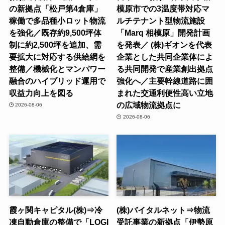
の新拠点「松戸第4倉庫」
模原市での3温度帯対応マ
稼働で多品種小ロット物流
ルチテナント型物流施設
を強化／既存約9,500坪体
「Marq 相模原」開発計画
制に約2,500坪を追加、需
を発表／ (株)ギオンを代表
要拡大に対応する供給網を
企業とした共同企業体によ
整備／機械化とマンパワー
る共同開発で産業創出拠点
融合のハイブリッド運用で
強化へ／主要幹線道路に囲
収益力向上を図る
まれた交通利便性高い立地
の広域物流拠点に
2026-08-06
2026-08-06
霞ヶ関キャピタル(株)⇒冷
(株)バイタルネット⇒物流
凍自動倉庫の整備で「LOGI
受託事業の新拠点「伊勢原