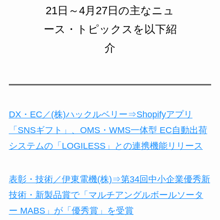
21日～4月27日の主なニュ
ース・トピックスを以下紹
介
DX・EC／(株)ハックルベリー⇒Shopifyアプリ
「SNSギフト」、OMS・WMS一体型 EC自動出荷
システムの「LOGILESS」との連携機能リリース
表彰・技術／伊東電機(株)⇒第34回中小企業優秀新
技術・新製品賞で「マルチアングルボールソータ
ー MABS」が「優秀賞」を受賞