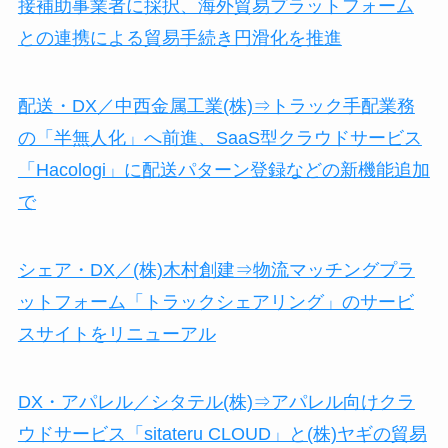
接補助事業者に採択、海外貿易プラットフォーム
との連携による貿易手続き円滑化を推進
配送・DX／中西金属工業(株)⇒トラック手配業務
の「半無人化」へ前進、SaaS型クラウドサービス
「Hacologi」に配送パターン登録などの新機能追加
で
シェア・DX／(株)木村創建⇒物流マッチングプラ
ットフォーム「トラックシェアリング」のサービ
スサイトをリニューアル
DX・アパレル／シタテル(株)⇒アパレル向けクラ
ウドサービス「sitateru CLOUD」と(株)ヤギの貿易