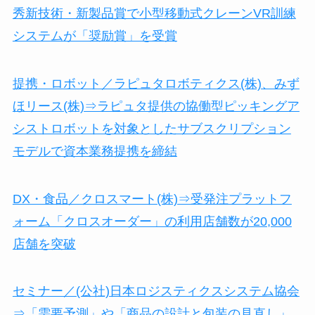
秀新技術・新製品賞で小型移動式クレーンVR訓練
システムが「奨励賞」を受賞
提携・ロボット／ラピュタロボティクス(株)、みず
ほリース(株)⇒ラピュタ提供の協働型ピッキングア
シストロボットを対象としたサブスクリプション
モデルで資本業務提携を締結
DX・食品／クロスマート(株)⇒受発注プラットフ
ォーム「クロスオーダー」の利用店舗数が20,000
店舗を突破
セミナー／(公社)日本ロジスティクスシステム協会
⇒「需要予測」や「商品の設計と包装の見直し」