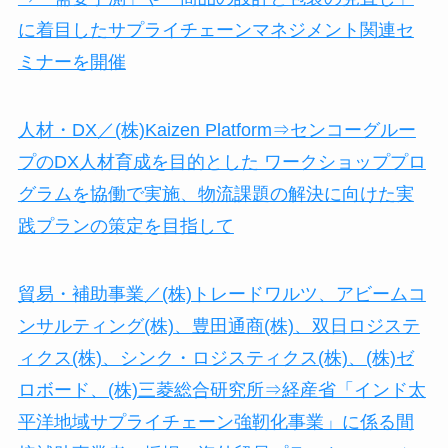
に着目したサプライチェーンマネジメント関連セ
ミナーを開催
人材・DX／(株)Kaizen Platform⇒センコーグルー
プのDX人材育成を目的とした ワークショッププロ
グラムを協働で実施、物流課題の解決に向けた実
践プランの策定を目指して
貿易・補助事業／(株)トレードワルツ、アビームコ
ンサルティング(株)、豊田通商(株)、双日ロジステ
ィクス(株)、シンク・ロジスティクス(株)、(株)ゼ
ロボード、(株)三菱総合研究所⇒経産省「インド太
平洋地域サプライチェーン強靭化事業」に係る間