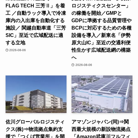
FLAG TECH 三芳Ⅱ」を着
ロジスティクスセンター」
工 ／自動ラック導入で冷凍
の稼働を開始／GMPと
庫内の入出庫を自動化する
GDPに準拠する品質管理や
施設／ 関越自動車道「三芳
BCPに対応するための各種
SIC」至近で広域配送に適
設備を導入／新東名「伊勢
する立地
原大山IC」至近の交通利便
性生かす広域配送網の構築
2026-08-06
へ
2026-08-06
佐川グローバルロジスティ
アマゾンジャパン(同)⇒関
クス(株)⇒物流拠点集約支
西最大規模の新設物流拠点
援で「つくば営業所」を開
「Amazon武庫川フルフィ