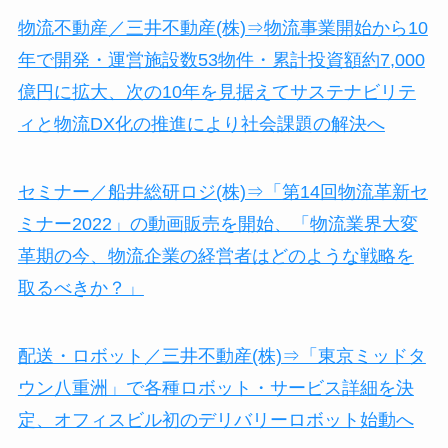
物流不動産／三井不動産(株)⇒物流事業開始から10
年で開発・運営施設数53物件・累計投資額約7,000
億円に拡大、次の10年を見据えてサステナビリテ
ィと物流DX化の推進により社会課題の解決へ
セミナー／船井総研ロジ(株)⇒「第14回物流革新セ
ミナー2022」の動画販売を開始、「物流業界大変
革期の今、物流企業の経営者はどのような戦略を
取るべきか？」
配送・ロボット／三井不動産(株)⇒「東京ミッドタ
ウン八重洲」で各種ロボット・サービス詳細を決
定、オフィスビル初のデリバリーロボット始動へ