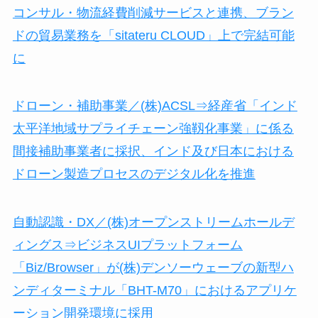
コンサル・物流経費削減サービスと連携、ブラン
ドの貿易業務を「sitateru CLOUD」上で完結可能
に
ドローン・補助事業／(株)ACSL⇒経産省「インド
太平洋地域サプライチェーン強靱化事業」に係る
間接補助事業者に採択、インド及び日本における
ドローン製造プロセスのデジタル化を推進
自動認識・DX／(株)オープンストリームホールデ
ィングス⇒ビジネスUIプラットフォーム
「Biz/Browser」が(株)デンソーウェーブの新型ハ
ンディターミナル「BHT-M70」におけるアプリケ
ーション開発環境に採用