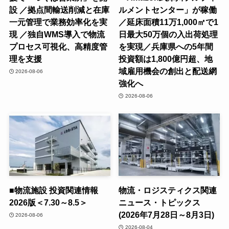
設 ／拠点間輸送削減と在庫
ルメントセンター」が稼働
一元管理で業務効率化を実
／延床面積11万1,000㎡で1
現 ／独自WMS導入で物流
日最大50万個の入出荷処理
プロセス可視化、高精度管
を実現／兵庫県への5年間
理を支援
投資額は1,800億円超、地
域雇用機会の創出と配送網
2026-08-06
強化へ
2026-08-06
■物流施設 投資関連情報
物流・ロジスティクス関連
2026版＜7.30～8.5＞
ニュース・トピックス
(2026年7月28日～8月3日)
2026-08-06
2026-08-04