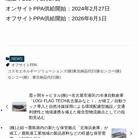
オンサイトPPA供給開始：2024年2月27日
オフサイトPPA供給開始：2026年6月1日
NEWS
オフサイトPPA
コスモエネルギーソリューションズ(株)東京納品代行(株センコー(株)
センコー(株)
東京納品代行(株)
霞ヶ関キャピタル(株)⇒名古屋市港区の冷凍自動倉庫
「LOGI FLAG TECH名古屋みなとⅠ」が竣工／自動ラ
ック導入と自然冷媒採用による環境配慮型施設／交通
利便性と地域連携を備えた複合型物流拠点としての役
割見込む
(株)上組⇒鹿島港内の新たな保管拠点「北海浜倉庫」が
竣工／鹿島港工業地域の製品原料などの旺盛な保管需