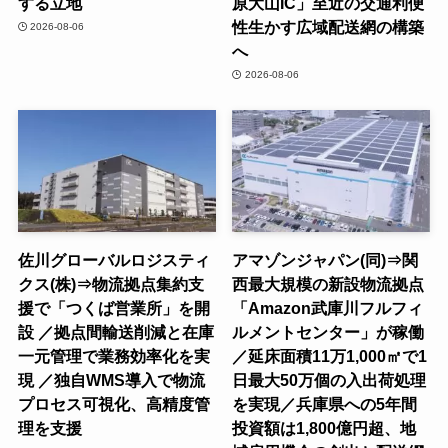
する立地
原大山IC」至近の交通利便
性生かす広域配送網の構築
2026-08-06
へ
2026-08-06
佐川グローバルロジスティ
アマゾンジャパン(同)⇒関
クス(株)⇒物流拠点集約支
西最大規模の新設物流拠点
援で「つくば営業所」を開
「Amazon武庫川フルフィ
設 ／拠点間輸送削減と在庫
ルメントセンター」が稼働
一元管理で業務効率化を実
／延床面積11万1,000㎡で1
現 ／独自WMS導入で物流
日最大50万個の入出荷処理
プロセス可視化、高精度管
を実現／兵庫県への5年間
理を支援
投資額は1,800億円超、地