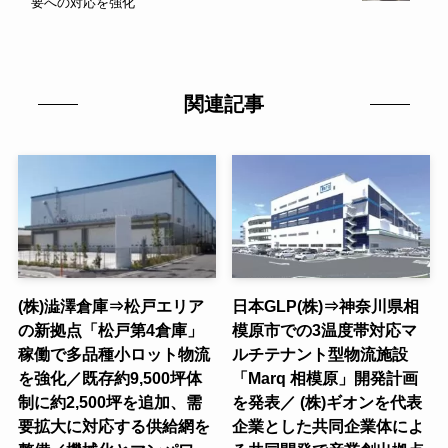
要への対応を強化
関連記事
(株)澁澤倉庫⇒松戸エリア
日本GLP(株)⇒神奈川県相
の新拠点「松戸第4倉庫」
模原市での3温度帯対応マ
稼働で多品種小ロット物流
ルチテナント型物流施設
を強化／既存約9,500坪体
「Marq 相模原」開発計画
制に約2,500坪を追加、需
を発表／ (株)ギオンを代表
要拡大に対応する供給網を
企業とした共同企業体によ