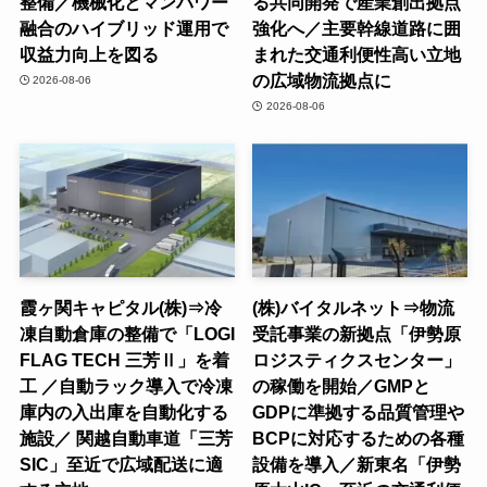
整備／機械化とマンパワー
る共同開発で産業創出拠点
融合のハイブリッド運用で
強化へ／主要幹線道路に囲
収益力向上を図る
まれた交通利便性高い立地
の広域物流拠点に
2026-08-06
2026-08-06
霞ヶ関キャピタル(株)⇒冷
(株)バイタルネット⇒物流
凍自動倉庫の整備で「LOGI
受託事業の新拠点「伊勢原
FLAG TECH 三芳Ⅱ」を着
ロジスティクスセンター」
工 ／自動ラック導入で冷凍
の稼働を開始／GMPと
庫内の入出庫を自動化する
GDPに準拠する品質管理や
施設／ 関越自動車道「三芳
BCPに対応するための各種
SIC」至近で広域配送に適
設備を導入／新東名「伊勢