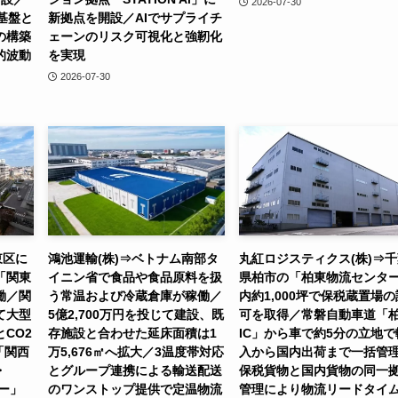
2026-07-30
基盤と
新拠点を開設／AIでサプライチ
の構築
ェーンのリスク可視化と強靭化
的波動
を実現
2026-07-30
東区に
鴻池運輸(株)⇒ベトナム南部タ
丸紅ロジスティクス(株)⇒
「関東
イニン省で食品や食品原料を扱
県柏市の「柏東物流センタ
働／関
う常温および冷蔵倉庫が稼働／
内約1,000坪で保税蔵置場の
て大型
5億2,700万円を投じて建設、既
可を取得／常磐自動車道「
CO2
存施設と合わせた延床面積は1
IC」から車で約5分の立地で
「関西
万5,676㎡へ拡大／3温度帯対応
入から国内出荷まで一括管
・
とグループ連携による輸送配送
保税貨物と国内貨物の同一
ター」
のワンストップ提供で定温物流
管理により物流リードタイ