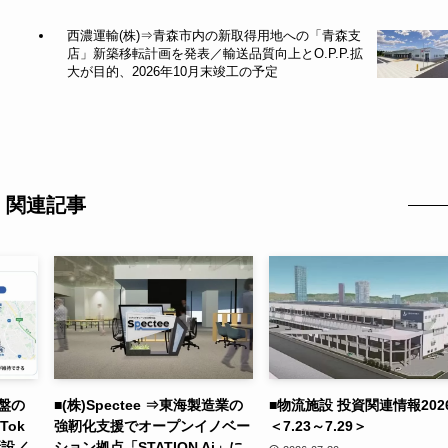
西濃運輸(株)⇒青森市内の新取得用地への「青森支
＞
店」新築移転計画を発表／輸送品質向上とO.P.P.拡
大が目的、2026年10月末竣工の予定
関連記事
基盤の
■(株)Spectee ⇒東海製造業の
■物流施設 投資関連情報202
Tok
強靭化支援でオープンイノベー
＜7.23～7.29
新設／
ション拠点「STATION Ai」に