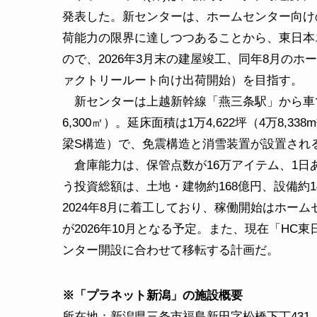
発表した。新センターは、ホームセンター向け
荷能力の限界に達しつつあることから、東日本
ので、2026年3月末の建屋竣工、同年8月の
ァクトリールート向け出荷開始）を目指す。
新センターは上越新幹線「燕三条駅」から車で15
6,300㎡）。延床面積は1万4,622坪（4万8,
梁S構造）で、免震構造と消雪装置が設置され
倉庫能力は、保管点数が16万アイテム、1日あ
う投資総額は、土地・建物約168億円、設備約
2024年8月に着工しており、稼働開始はホーム
が2026年10月となる予定。また、現在「H
ンター開設に合わせて移転する計画だ。
※「プラネット新潟」の施設概要
所在地：新潟県三条市福島新田字松橋下丁431-