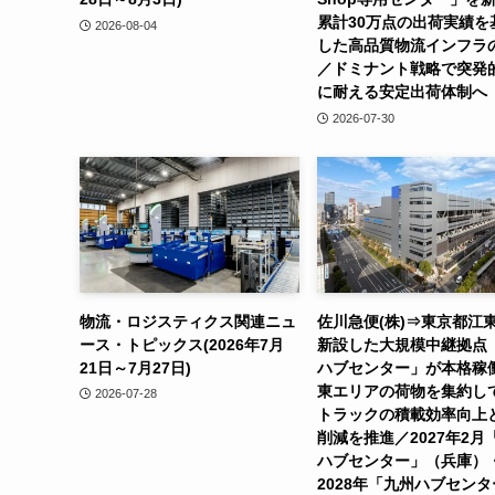
累計30万点の出荷実績を
2026-08-04
した高品質物流インフラ
／ドミナント戦略で突発
に耐える安定出荷体制へ
2026-07-30
物流・ロジスティクス関連ニュ
佐川急便(株)⇒東京都江
ース・トピックス(2026年7月
新設した大規模中継拠点
21日～7月27日)
ハブセンター」が本格稼
東エリアの荷物を集約し
2026-07-28
トラックの積載効率向上と
削減を推進／2027年2月
ハブセンター」（兵庫）
2028年「九州ハブセン