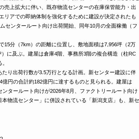
の売上拡大に伴い、既存物流センターの在庫保管能力・出
エリアでの即納体制を強化するために建設が決定されたも
ホームセンタールート向け出荷開始、同年10月の全面稼働（フ
分（7km）の距離に位置し、敷地面積は7,956坪（2万
338m²）に及ぶ。建屋は倉庫4階、事務所3階の複合構造（柱RC
る。
たり出荷行数が3.5万行となる計画。新センター建設に伴
14億円の合計約182億円に達するものと見られる。建屋は
センタールート向けが2026年8月、ファクトリールート向け
C東日本物流センター」に併設されている「新潟支店」も、新
２