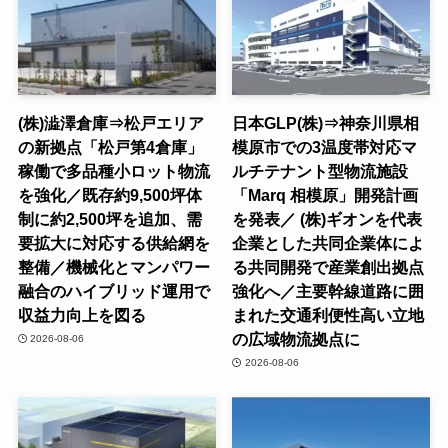
(株)澁澤倉庫⇒松戸エリア
日本GLP(株)⇒神奈川県相
の新拠点「松戸第4倉庫」
模原市での3温度帯対応マ
稼働で多品種小ロット物流
ルチテナント型物流施設
を強化／既存約9,500坪体
「Marq 相模原」開発計画
制に約2,500坪を追加、需
を発表／ (株)ギオンを代表
要拡大に対応する供給網を
企業とした共同企業体によ
整備／機械化とマンパワー
る共同開発で産業創出拠点
融合のハイブリッド運用で
強化へ／主要幹線道路に囲
収益力向上を図る
まれた交通利便性高い立地
の広域物流拠点に
2026-08-06
2026-08-06