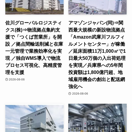
佐川グローバルロジスティ
アマゾンジャパン(同)⇒関
クス(株)⇒物流拠点集約支
西最大規模の新設物流拠点
援で「つくば営業所」を開
「Amazon武庫川フルフィ
設 ／拠点間輸送削減と在庫
ルメントセンター」が稼働
一元管理で業務効率化を実
／延床面積11万1,000㎡で1
現 ／独自WMS導入で物流
日最大50万個の入出荷処理
プロセス可視化、高精度管
を実現／兵庫県への5年間
理を支援
投資額は1,800億円超、地
域雇用機会の創出と配送網
2026-08-06
強化へ
2026-08-06