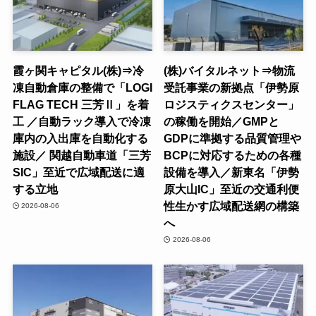
霞ヶ関キャピタル(株)⇒冷
(株)バイタルネット⇒物流
凍自動倉庫の整備で「LOGI
受託事業の新拠点「伊勢原
FLAG TECH 三芳Ⅱ」を着
ロジスティクスセンター」
工 ／自動ラック導入で冷凍
の稼働を開始／GMPと
庫内の入出庫を自動化する
GDPに準拠する品質管理や
施設／ 関越自動車道「三芳
BCPに対応するための各種
SIC」至近で広域配送に適
設備を導入／新東名「伊勢
する立地
原大山IC」至近の交通利便
性生かす広域配送網の構築
2026-08-06
へ
2026-08-06