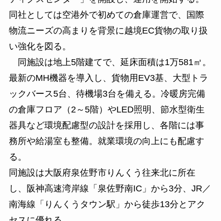
同社としては空港外で初めての倉庫運営で、国際
物流ニーズの高まりを背景に越境EC貨物の取り扱
い強化を図る。
同施設は地上5階建てで、延床面積は1万581㎡。
最新のMH機器を導入し、貨物用EV3基、大型トラ
ックバース5台、待機場3台を備える。冷暖房完備
の倉庫フロア（2～5階）やLED照明、節水型衛生
器具など環境配慮型の設計を採用し、各階には事
務所や給湯室も整備。就業環境の向上にも配慮す
る。
同施設は大阪府泉佐野市りんくう往来北に所在
し、阪神高速湾岸線「泉佐野南IC」から3分、JR／
南海線「りんくうタウン駅」から徒歩13分とアク
セスに優れる。