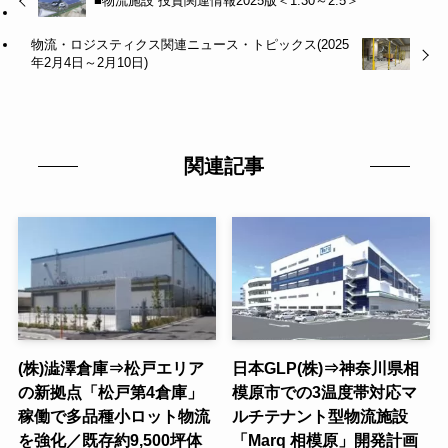
■物流施設 投資関連情報2025版＜1.30～2.5＞
物流・ロジスティクス関連ニュース・トピックス(2025
年2月4日～2月10日)
関連記事
(株)澁澤倉庫⇒松戸エリア
日本GLP(株)⇒神奈川県相
の新拠点「松戸第4倉庫」
模原市での3温度帯対応マ
稼働で多品種小ロット物流
ルチテナント型物流施設
を強化／既存約9,500坪体
「Marq 相模原」開発計画