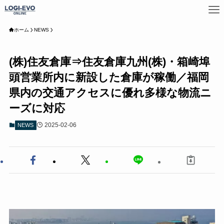
ホーム
NEWS
(株)住友倉庫⇒住友倉庫九州(株)・箱崎埠
頭営業所内に新設した倉庫が稼働／福岡
県内の交通アクセスに優れ多様な物流ニ
ーズに対応
2025-02-06
NEWS