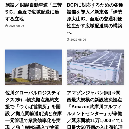
施設／ 関越自動車道「三芳
BCPに対応するための各種
SIC」至近で広域配送に適
設備を導入／新東名「伊勢
する立地
原大山IC」至近の交通利便
性生かす広域配送網の構築
2026-08-06
へ
2026-08-06
佐川グローバルロジスティ
アマゾンジャパン(同)⇒関
クス(株)⇒物流拠点集約支
西最大規模の新設物流拠点
援で「つくば営業所」を開
「Amazon武庫川フルフィ
設 ／拠点間輸送削減と在庫
ルメントセンター」が稼働
一元管理で業務効率化を実
／延床面積11万1,000㎡で1
現 ／独自WMS導入で物流
日最大50万個の入出荷処理