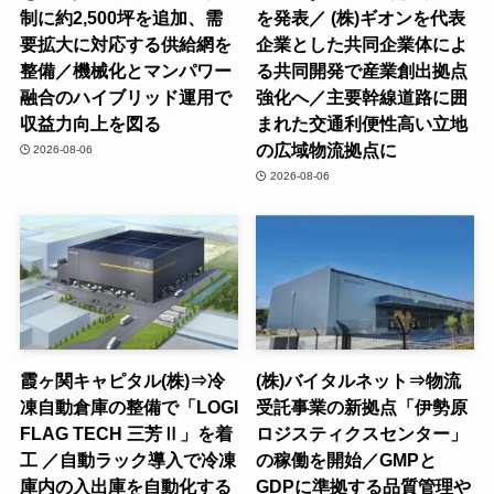
制に約2,500坪を追加、需
を発表／ (株)ギオンを代表
要拡大に対応する供給網を
企業とした共同企業体によ
整備／機械化とマンパワー
る共同開発で産業創出拠点
融合のハイブリッド運用で
強化へ／主要幹線道路に囲
収益力向上を図る
まれた交通利便性高い立地
の広域物流拠点に
2026-08-06
2026-08-06
霞ヶ関キャピタル(株)⇒冷
(株)バイタルネット⇒物流
凍自動倉庫の整備で「LOGI
受託事業の新拠点「伊勢原
FLAG TECH 三芳Ⅱ」を着
ロジスティクスセンター」
工 ／自動ラック導入で冷凍
の稼働を開始／GMPと
庫内の入出庫を自動化する
GDPに準拠する品質管理や