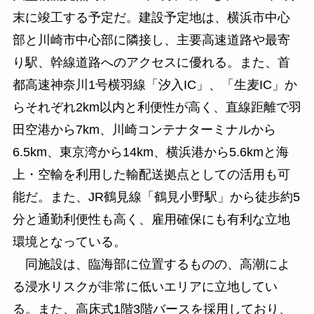
末に竣工する予定だ。建設予定地は、横浜市中心
部と川崎市中心部に隣接し、主要高速道路や最寄
り駅、幹線道路へのアクセスに優れる。また、首
都高速神奈川1号横羽線「汐入IC」、「生麦IC」か
らそれぞれ2km以内と利便性が高く、直線距離で羽
田空港から7km、川崎コンテナターミナルから
6.5km、東京湾から14km、横浜港から5.6kmと海
上・空輸を利用した輸配送拠点としての活用も可
能だ。また、JR鶴見線「鶴見小野駅」から徒歩約5
分と通勤利便性も高く、雇用確保にも有利な立地
環境となっている。
同施設は、臨海部に位置するものの、高潮によ
る浸水リスクが非常に低いエリアに立地してい
る。また、高床式1階3階バースを採用しており、