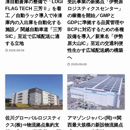
凍自動倉庫の整備で「LOGI
受託事業の新拠点「伊勢原
FLAG TECH 三芳Ⅱ」を着
ロジスティクスセンター」
工 ／自動ラック導入で冷凍
の稼働を開始／GMPと
庫内の入出庫を自動化する
GDPに準拠する品質管理や
施設／ 関越自動車道「三芳
BCPに対応するための各種
SIC」至近で広域配送に適
設備を導入／新東名「伊勢
する立地
原大山IC」至近の交通利便
性生かす広域配送網の構築
2026-08-06
へ
2026-08-06
佐川グローバルロジスティ
アマゾンジャパン(同)⇒関
クス(株)⇒物流拠点集約支
西最大規模の新設物流拠点