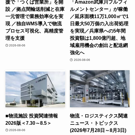
援で「つくば営業所」を開
「Amazon武庫川フルフィ
設 ／拠点間輸送削減と在庫
ルメントセンター」が稼働
一元管理で業務効率化を実
／延床面積11万1,000㎡で1
現 ／独自WMS導入で物流
日最大50万個の入出荷処理
プロセス可視化、高精度管
を実現／兵庫県への5年間
理を支援
投資額は1,800億円超、地
域雇用機会の創出と配送網
2026-08-06
強化へ
2026-08-06
■物流施設 投資関連情報
物流・ロジスティクス関連
2026版＜7.30～8.5＞
ニュース・トピックス
(2026年7月28日～8月3日)
2026-08-06