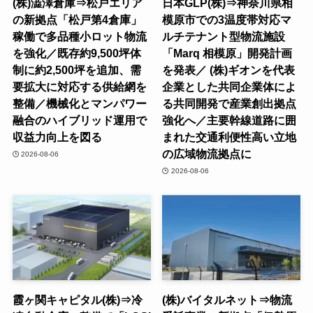
(株)澁澤倉庫⇒松戸エリア
日本GLP(株)⇒神奈川県相
の新拠点「松戸第4倉庫」
模原市での3温度帯対応マ
稼働で多品種小ロット物流
ルチテナント型物流施設
を強化／既存約9,500坪体
「Marq 相模原」開発計画
制に約2,500坪を追加、需
を発表／ (株)ギオンを代表
要拡大に対応する供給網を
企業とした共同企業体によ
整備／機械化とマンパワー
る共同開発で産業創出拠点
融合のハイブリッド運用で
強化へ／主要幹線道路に囲
収益力向上を図る
まれた交通利便性高い立地
の広域物流拠点に
2026-08-06
2026-08-06
霞ヶ関キャピタル(株)⇒冷
(株)バイタルネット⇒物流