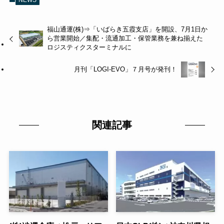
福山通運(株)⇒「いばらき五霞支店」を開設、7月1日か
ら営業開始／集配・流通加工・保管業務を兼ね揃えた
ロジスティクスターミナルに
月刊「LOGI-EVO」７月号が発刊！
関連記事