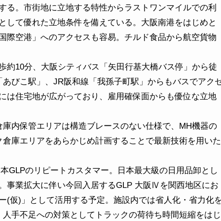
する。市街地に立地する特性からラストワンマイルでの利
として優れた立地条件を備えている。大阪南港をはじめと
国際空港」へのアクセスも容易。チルド食品から航空貨物
約10分、大阪シティバス「矢田行基大橋バス停」から徒
「あびこ駅」、JR阪和線「我孫子町駅」からもバスでアク
には住宅地が広がっており、雇用確保面からも優位な立地
庫内保管エリアは構造ブレースのない仕様で、MH機器の
ク倉庫エリアをあらかじめ計画することで最新技術を用いた
日本GLPのリピートカスタマー。日本最大級の日用品卸とし
。事業拡大に伴い今回入居するGLP 大阪Ⅳを関西地区にお
ー(仮)」として活用する予定。施設内では省人化・省力化
、人手不足への対策としてトラックの荷待ち時間短縮をはじ