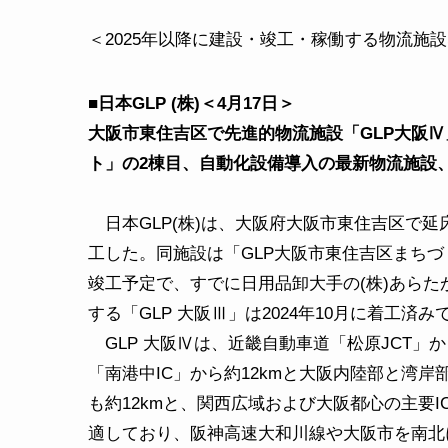
＜2025年以降に建設・竣工・稼働する物流施
■日本GLP (株)＜4月17日＞
大阪市東住吉区で先進的物流施設「GLP大阪Ⅳ
ト」の2棟目、自動化設備導入の最新物流施設、
日本GLP(株)は、大阪府大阪市東住吉区で延床
工した。同施設は「GLP大阪市東住吉区まちづく
竣工予定で、すでに日用品卸大手の(株)あら
する「GLP 大阪Ⅲ」は2024年10月に着工済み
GLP 大阪Ⅳは、近畿自動車道「松原JCT」か
「南港中IC」から約12kmと大阪内陸部と湾岸
も約12kmと、関西広域および大阪都心の主要I
適しており、阪神高速大和川線や大阪市を南北