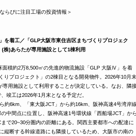
設ならびに注目工場の投資情報＞
」を着工／「GLP大阪市東住吉区まちづくりプロジェク
(株)あらたが専用施設として1棟利用
面積約2万8,500㎡の先進的物流施設「GLP 大阪Ⅳ」を着
りプロジェクト」の2棟目となる開発物件。2026年10月
たが専用施設として利用することが決定している。なお、隣
で、竣工は2026年1月末となる予定だ。
ら約6km、「東大阪JCT」から約16km、阪神高速4号湾岸
部の中間点に位置し、阪神高速1号環状線「西船場JCT」か
Cまで20~30分圏内の距離にある。関西主要都市への配達に
に縦断する幹線道路にも隣接しているため、大阪市の南の