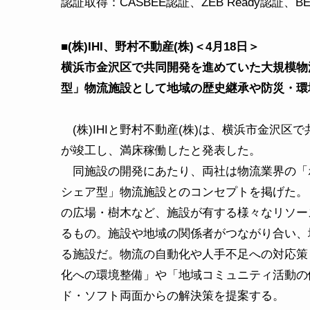
認証取得：CASBEE認証、ZEB Ready認証、B
■(株)IHI、野村不動産(株)＜4月18日＞
横浜市金沢区で共同開発を進めていた大規模物流
型」物流施設として地域の歴史継承や防災・環
(株)IHIと野村不動産(株)は、横浜市金沢区で
が竣工し、満床稼働したと発表した。
同施設の開発にあたり、両社は物流業界の「ポ
シェア型」物流施設とのコンセプトを掲げた。
の広場・樹木など、施設が有する様々なリソー
るもの。施設や地域の関係者がつながり合い、
る施設だ。物流の自動化や人手不足への対応策
化への環境整備」や「地域コミュニティ活動の
ド・ソフト両面からの解決策を提案する。