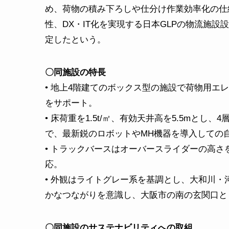
め、荷物の積み下ろしや仕分け作業効率化の仕
性、DX・IT化を実現する日本GLPの物流施
定したという。
〇同施設の特長
• 地上4階建てのボックス型の施設で荷物用エ
をサポート。
• 床荷重を1.5t/㎡、有効天井高を5.5mと
で、最新鋭のロボットやMH機器を導入しての
• トラックバースはオーバースライダーの高さ
応。
• 外観はライトグレー系を基調とし、大和川
かなつながりを意識し、大阪市の南の玄関口と
〇同施設のサステナビリティへの取組