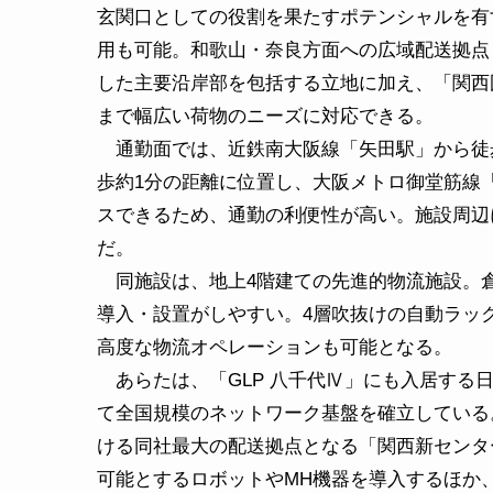
玄関口としての役割を果たすポテンシャルを有
用も可能。和歌山・奈良方面への広域配送拠点
した主要沿岸部を包括する立地に加え、「関西
まで幅広い荷物のニーズに対応できる。
通勤面では、近鉄南大阪線「矢田駅」から徒歩
歩約1分の距離に位置し、大阪メトロ御堂筋線
スできるため、通勤の利便性が高い。施設周辺
だ。
同施設は、地上4階建ての先進的物流施設。倉
導入・設置がしやすい。4層吹抜けの自動ラッ
高度な物流オペレーションも可能となる。
あらたは、「GLP 八千代Ⅳ」にも入居する
て全国規模のネットワーク基盤を確立している
ける同社最大の配送拠点となる「関西新センタ
可能とするロボットやMH機器を導入するほか