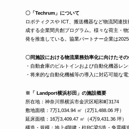
〇「Techrum」について
ロボティクスや ICT、搬送機器など物流関連
成する企業間共創プログラム。様々な荷主・物
発を推進している。協業パートナー企業は2025
〇同施設における物流業務効率化に向けたその
・自動倉庫のビルトインおよび自動化機器レン
・将来的な自動化機械等の導入に対応可能な電力
※「 Landport横浜杉田」の施設概要
所在地：神奈川県横浜市金沢区昭和町3174
敷地面積：7万1,034.94 ㎡（2万1,488.06 坪）
延床面積：16万3,409.47 ㎡（4万9,431.36 坪）
構造・規模：地上4階建・柱RC梁S造・免震構