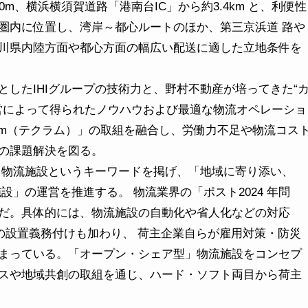
m、横浜横須賀道路「港南台IC」から約3.4km と、利便性
m 圏内に位置し、湾岸～都心ルートのほか、第三京浜道 路や
川県内陸方面や都心方面の幅広い配送に適した立地条件を
めとしたIHIグループの技術力と、野村不動産が培ってきた“
運営によって得られたノウハウおよび最適な物流オペレーショ
rum（テクラム）」の取組を融合し、労働力不足や物流コス
の課題解決を図る。
」物流施設というキーワードを掲げ、「地域に寄り添い、
」の運営を推進する。 物流業界の「ポスト2024 年問
だ。具体的には、物流施設の自動化や省人化などの対応
）の設置義務付けも加わり、 荷主企業自らが雇用対策・防災
まっている。「オープン・シェア型」物流施設をコンセプ
スや地域共創の取組を通じ、ハード・ソフト両目から荷主