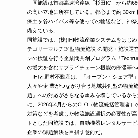
同施設は首都高速湾岸線「杉田IC」から約680
の高い立地に所在している。都心まで約 30k
保土ヶ谷バイパス等を使っての輸送など、神奈
備えている。
同施設では、(株)IHI物流産業システムをはじ
テゴリーマルチ®”型物流施設 の開発・施設
ンの検証を行う企業間共創プログラム「Tech
の増大を含むサプライチェーン機能の停滞等へ
IHIと野村不動産は、「オープン・シェア型
人々や企 業がつながり合う地域共創型の物流施設
題」への対応がさらなる重みを増しているから
に、2026年4月からのCLO（物流統括管理者
対策などを考慮した物流施設選択の必要性が高
トとした同施設では、自動機器レンタルサービ
企業の課題解決を目指す意向だ。