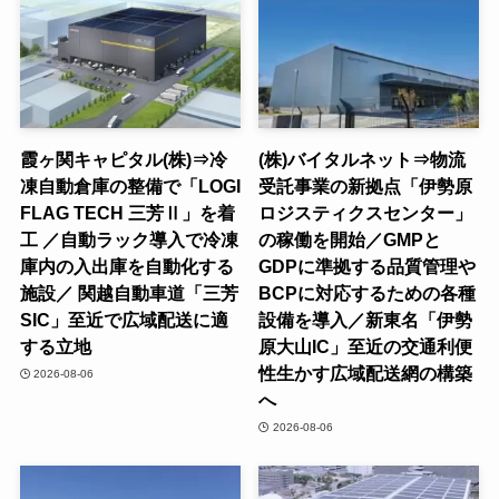
霞ヶ関キャピタル(株)⇒冷
(株)バイタルネット⇒物流
凍自動倉庫の整備で「LOGI
受託事業の新拠点「伊勢原
FLAG TECH 三芳Ⅱ」を着
ロジスティクスセンター」
工 ／自動ラック導入で冷凍
の稼働を開始／GMPと
庫内の入出庫を自動化する
GDPに準拠する品質管理や
施設／ 関越自動車道「三芳
BCPに対応するための各種
SIC」至近で広域配送に適
設備を導入／新東名「伊勢
する立地
原大山IC」至近の交通利便
性生かす広域配送網の構築
2026-08-06
へ
2026-08-06