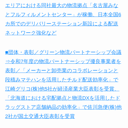
エリアにおける同社最大の物流拠点「名古屋みな
とフルフィルメントセンター」が稼働、日本全国6
カ所でのデリバリーステーション新設による配送
ネットワーク強化など
■団体・表彰／グリーン物流パートナーシップ会議
⇒令和7年度の物流パートナーシップ優良事業者を
表彰／「メーカーと卸売業のコラボレーションと
段積みマテハンを活用したチルド配送効率化」で
江崎グリコ(株)他5社が経済産業大臣表彰を受賞、
「北海道における宅配拠点と物流DXを活用したド
ラッグストア店舗納品の効率化」で佐川急便(株)他
2社が国土交通大臣表彰を受賞