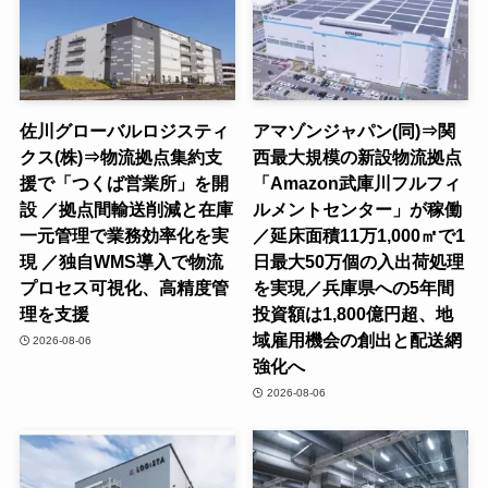
佐川グローバルロジスティ
アマゾンジャパン(同)⇒関
クス(株)⇒物流拠点集約支
西最大規模の新設物流拠点
援で「つくば営業所」を開
「Amazon武庫川フルフィ
設 ／拠点間輸送削減と在庫
ルメントセンター」が稼働
一元管理で業務効率化を実
／延床面積11万1,000㎡で1
現 ／独自WMS導入で物流
日最大50万個の入出荷処理
プロセス可視化、高精度管
を実現／兵庫県への5年間
理を支援
投資額は1,800億円超、地
域雇用機会の創出と配送網
2026-08-06
強化へ
2026-08-06