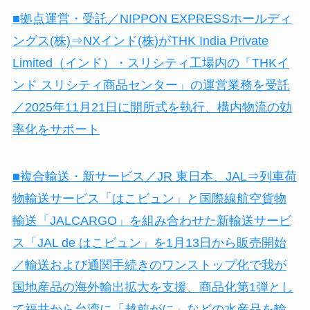
■拠点運営・受託／NIPPON EXPRESSホールディ
ングス(株)⇒NXインド(株)がTHK India Private
Limited（インド）・スリシティ工場内の「THKイ
ンド スリシティ商品センター」の運営業務を受託
／2025年11月21日に開所式を執行、構内物流の効
率化をサポート
■複合輸送・新サービス／JR 東日本、JAL⇒列車荷
物輸送サービス「はこビュン」と国際線航空貨物
輸送「JALCARGO」を組み合わせた新輸送サービ
ス「JAL de はこビュン」を1月13日から販売開始
／輸送および通関手続きのワンストップ化で我が
国地産品の海外輸出拡大を支援、商品化第1弾とし
て福井から台湾に「越前がに」などの水産品を輸