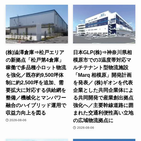
(株)澁澤倉庫⇒松戸エリア
日本GLP(株)⇒神奈川県相
の新拠点「松戸第4倉庫」
模原市での3温度帯対応マ
稼働で多品種小ロット物流
ルチテナント型物流施設
を強化／既存約9,500坪体
「Marq 相模原」開発計画
制に約2,500坪を追加、需
を発表／ (株)ギオンを代表
要拡大に対応する供給網を
企業とした共同企業体によ
整備／機械化とマンパワー
る共同開発で産業創出拠点
融合のハイブリッド運用で
強化へ／主要幹線道路に囲
収益力向上を図る
まれた交通利便性高い立地
の広域物流拠点に
2026-08-06
2026-08-06