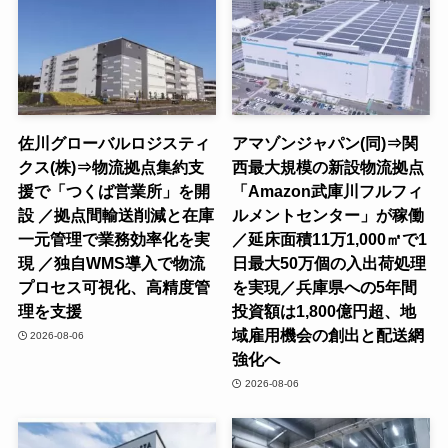
佐川グローバルロジスティ
アマゾンジャパン(同)⇒関
クス(株)⇒物流拠点集約支
西最大規模の新設物流拠点
援で「つくば営業所」を開
「Amazon武庫川フルフィ
設 ／拠点間輸送削減と在庫
ルメントセンター」が稼働
一元管理で業務効率化を実
／延床面積11万1,000㎡で1
現 ／独自WMS導入で物流
日最大50万個の入出荷処理
プロセス可視化、高精度管
を実現／兵庫県への5年間
理を支援
投資額は1,800億円超、地
域雇用機会の創出と配送網
2026-08-06
強化へ
2026-08-06