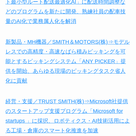
ト最小型ルート配送最適化AI」に配送時間調整な
どのプログラムを新たに開発、熟練社員の配車技
量のAI化で業務属人化を解消
新製品・MH機器／SMITH＆MOTORS(株)⇒モデル
レスでの高精度・高速なばら積みピッキングを可
能とするピッキングシステム「ANY PICKER」提
供を開始、あらゆる現場のピッキングタスク省人
化に貢献
経営・支援／TRUST SMITH(株)⇒Microsoft社提供
のスタートアップ支援プログラム「Microsoft for
startups 」に採択、ロボティクス・AI技術活用によ
る工場・倉庫のスマート化推進を加速