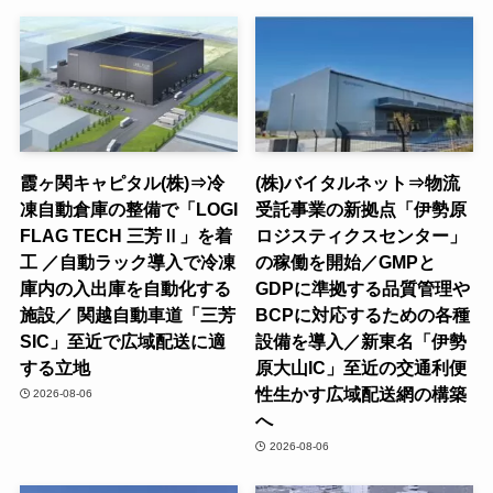
霞ヶ関キャピタル(株)⇒冷
(株)バイタルネット⇒物流
凍自動倉庫の整備で「LOGI
受託事業の新拠点「伊勢原
FLAG TECH 三芳Ⅱ」を着
ロジスティクスセンター」
工 ／自動ラック導入で冷凍
の稼働を開始／GMPと
庫内の入出庫を自動化する
GDPに準拠する品質管理や
施設／ 関越自動車道「三芳
BCPに対応するための各種
SIC」至近で広域配送に適
設備を導入／新東名「伊勢
する立地
原大山IC」至近の交通利便
性生かす広域配送網の構築
2026-08-06
へ
2026-08-06