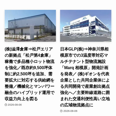
(株)澁澤倉庫⇒松戸エリア
日本GLP(株)⇒神奈川県相
の新拠点「松戸第4倉庫」
模原市での3温度帯対応マ
稼働で多品種小ロット物流
ルチテナント型物流施設
を強化／既存約9,500坪体
「Marq 相模原」開発計画
制に約2,500坪を追加、需
を発表／ (株)ギオンを代表
要拡大に対応する供給網を
企業とした共同企業体によ
整備／機械化とマンパワー
る共同開発で産業創出拠点
融合のハイブリッド運用で
強化へ／主要幹線道路に囲
収益力向上を図る
まれた交通利便性高い立地
の広域物流拠点に
2026-08-06
2026-08-06