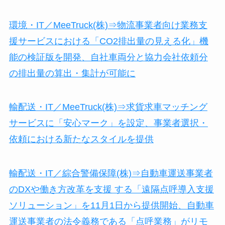
環境・IT／MeeTruck(株)⇒物流事業者向け業務支
援サービスにおける「CO2排出量の見える化」機
能の検証版を開発、自社車両分と協力会社依頼分
の排出量の算出・集計が可能に
輸配送・IT／MeeTruck(株)⇒求貨求車マッチング
サービスに「安心マーク」を設定、事業者選択・
依頼における新たなスタイルを提供
輸配送・IT／綜合警備保障(株)⇒自動車運送事業者
のDXや働き方改革を支援 する「遠隔点呼導入支援
ソリューション」を11月1日から提供開始、自動車
運送事業者の法令義務である「点呼業務」がリモ