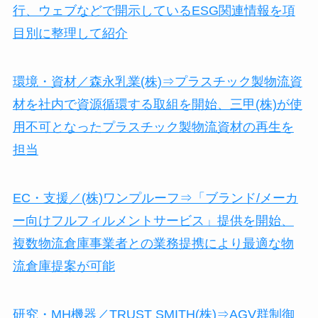
行、ウェブなどで開示しているESG関連情報を項
目別に整理して紹介
環境・資材／森永乳業(株)⇒プラスチック製物流資
材を社内で資源循環する取組を開始、三甲(株)が使
用不可となったプラスチック製物流資材の再生を
担当
EC・支援／(株)ワンプルーフ⇒「ブランド/メーカ
ー向けフルフィルメントサービス」提供を開始、
複数物流倉庫事業者との業務提携により最適な物
流倉庫提案が可能
研究・MH機器／TRUST SMITH(株)⇒AGV群制御