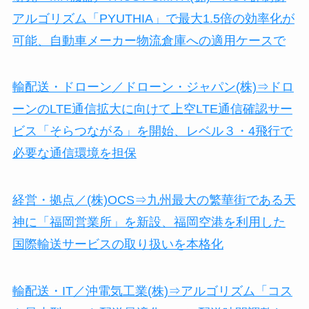
アルゴリズム「PYUTHIA」で最大1.5倍の効率化が
可能、自動車メーカー物流倉庫への適用ケースで
輸配送・ドローン／ドローン・ジャパン(株)⇒ドロ
ーンのLTE通信拡大に向けて上空LTE通信確認サー
ビス「そらつながる」を開始、レベル３・4飛行で
必要な通信環境を担保
経営・拠点／(株)OCS⇒九州最大の繁華街である天
神に「福岡営業所」を新設、福岡空港を利用した
国際輸送サービスの取り扱いを本格化
輸配送・IT／沖電気工業(株)⇒アルゴリズム「コス