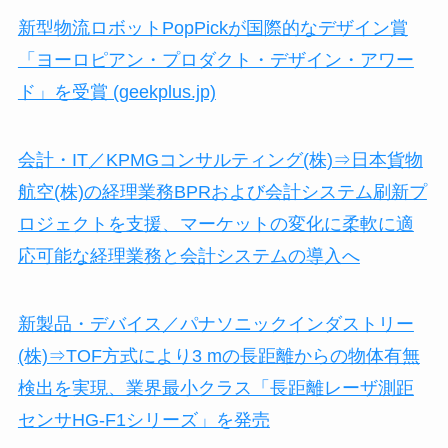
新型物流ロボットPopPickが国際的なデザイン賞
「ヨーロピアン・プロダクト・デザイン・アワー
ド」を受賞 (geekplus.jp)
会計・IT／KPMGコンサルティング(株)⇒日本貨物
航空(株)の経理業務BPRおよび会計システム刷新プ
ロジェクトを支援、マーケットの変化に柔軟に適
応可能な経理業務と会計システムの導入へ
新製品・デバイス／パナソニックインダストリー
(株)⇒TOF方式により3 mの長距離からの物体有無
検出を実現、業界最小クラス「長距離レーザ測距
センサHG-F1シリーズ」を発売