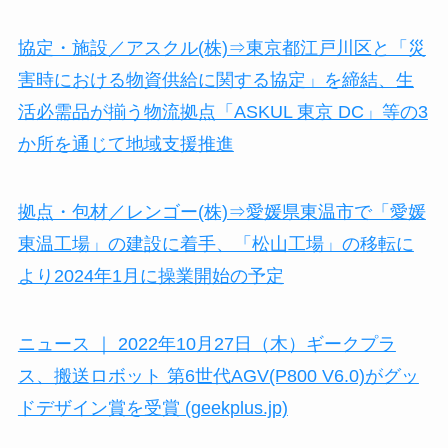
協定・施設／アスクル(株)⇒東京都江戸川区と「災
害時における物資供給に関する協定」を締結、生
活必需品が揃う物流拠点「ASKUL 東京 DC」等の3
か所を通じて地域支援推進
拠点・包材／レンゴー(株)⇒愛媛県東温市で「愛媛
東温工場」の建設に着手、「松山工場」の移転に
より2024年1月に操業開始の予定
ニュース ｜ 2022年10月27日（木）ギークプラ
ス、搬送ロボット 第6世代AGV(P800 V6.0)がグッ
ドデザイン賞を受賞 (geekplus.jp)