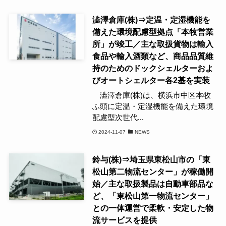
澁澤倉庫(株)⇒定温・定湿機能を
備えた環境配慮型拠点「本牧営業
所」が竣工／主な取扱貨物は輸入
食品や輸入酒類など、商品品質維
持のためのドックシェルターおよ
びオートシェルター各2基を実装
澁澤倉庫(株)は、横浜市中区本牧
ふ頭に定温・定湿機能を備えた環境
配慮型次世代...
2024-11-07
NEWS
鈴与(株)⇒埼玉県東松山市の「東
松山第二物流センター」が稼働開
始／主な取扱製品は自動車部品な
ど、「東松山第一物流センター」
との一体運営で柔軟・安定した物
流サービスを提供