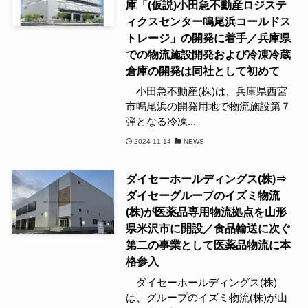
庫「(仮説)小田急不動産ロジステ
ィクスセンター鳴尾浜コールドス
トレージ」の開発に着手／兵庫県
での物流施設開発および冷凍冷蔵
倉庫の開発は同社として初めて
小田急不動産(株)は、兵庫県西宮
市鳴尾浜の開発用地で物流施設第７
弾となる冷凍...
2024-11-14
NEWS
ダイセーホールディングス(株)⇒
ダイセーグループのイズミ物流
(株)が医薬品専用物流拠点を山形
県米沢市に開設／食品輸送に次ぐ
第二の事業として医薬品物流に本
格参入
ダイセーホールディングス(株)
は、グループのイズミ物流(株)が山