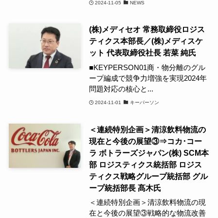
2024-11-05
NEWS
(株)メディセオ 常務取締役ロジス
ティクス本部長／(株)メディスケ
ット 代表取締役社長 若菜 純氏
■KEYPERSON01商・物分離のグル
ープ編成で競争力増強を実現2024年
問題対応の核心と...
2024-11-01
キーパーソン
＜連続特別企画＞清涼飲料物流の
現在と今後の展望③⇒コカ･コー
ラ ボトラーズジャパン(株) SCM本
部 ロジスティクス統括部 ロジス
ティクス戦略グループ統括部 グル
ープ統括部長 髙木氏
＜連続特別企画＞清涼飲料物流の現
在と今後の展望③戦略的な物流改善