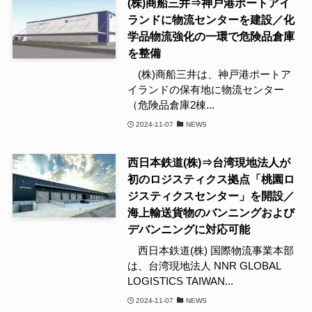
(株)商船三井⇒神戸港ポートアイ
ランドに物流センターを建設／化
学品物流強化の一環で危険品倉庫
を整備
(株)商船三井は、神戸港ポートア
イランドの保有地に物流センター
（危険品倉庫2棟...
2024-11-07
NEWS
西日本鉄道(株)⇒台湾現地法人が
初のロジスティクス拠点「桃園ロ
ジスティクスセンター」を開設／
海上輸送貨物のバンニングおよび
デバンニングに対応可能
西日本鉄道(株) 国際物流事業本部
は、台湾現地法人 NNR GLOBAL
LOGISTICS TAIWAN...
2024-11-07
NEWS