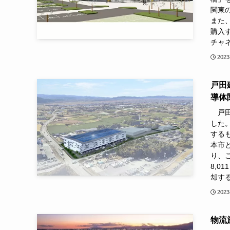
関東
また
購入
チャ
2023
戸田
導体
戸田
した。
するも
本市
り、
8,0
却す
2023
物流施