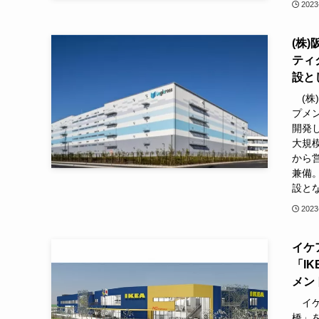
2023
(株
ティ
設と
(株
プメン
開発
大規模
から
兼備。
設と
2023
イケ
「I
メン
イケア
橋」