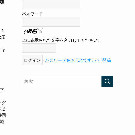
加
パスワード
4
決定
上に表示された文字を入力してください。
ッキ
パスワードをお忘れですか？
登録
以下
ング
不足
共同
重軽