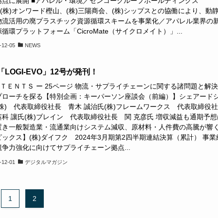
拠点に展開 ■アパレル・環境／センコーグループホールディングス
⇒(株)オンワード樫山、(株)三陽商会、(株)シップスとの協働により、動
物流活用の廃プラスチック資源循環スキームを事業化／アパレル業界の
循環プラットフォーム「CicroMate（サイクロメイト）」...
-12-05
NEWS
LOGI-EVO」12号が発刊！
ＮＴＥＮＴＳ ー 25ページ 物流・サプライチェーンに関する諸問題と解
プローチを探る【特別企画：キーパーソン座談会（前編）】シェアード
株) 代表取締役社長 青木 誠治氏(株)フレームワークス 代表取締役社
科 讓氏(株)ブレイン 代表取締役社長 関 克彦氏 増収減益も通期予想
置き一般製造業・流通業向けシステム減収、原材料・人件費の高騰が響
ックス】(株)ダイフク 2024年3月期第2四半期連結決算（累計） 事業
争力強化に向けてサプライチェーン拠点...
-12-01
デジタルマガジン
1
2