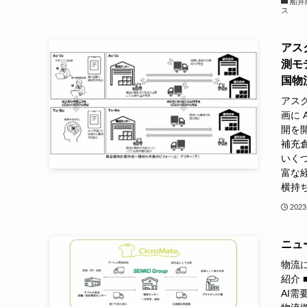
船井
ス
アス
測モ
国物
アス
画に
開を
補充
いく
富な
横持
2023
ニュー
物流に
紹介 
AI