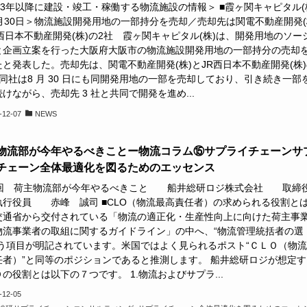
23年以降に建設・竣工・稼働する物流施設の情報＞ ■霞ヶ関キャピタル(
1月30日＞物流施設開発用地の一部持分を売却／売却先は関電不動産開発(
西日本不動産開発(株)の2社 霞ヶ関キャピタル(株)は、開発用地のソー
と企画立案を行った大阪府大阪市の物流施設開発用地の一部持分の売却
と発表した。売却先は、関電不動産開発(株)とJR西日本不動産開発(株)
同社は8 月 30 日にも同開発用地の一部を売却しており、引き続き一部
けながら、売却先 3 社と共同で開発を進め...
-12-07
NEWS
物流部が今年やるべきことー物流コラム⑮サプライチェーンサ
チェーン全体最適化を図るためのエッセンス
5回 荷主物流部が今年やるべきこと 船井総研ロジ株式会社 取
執行役員 赤峰 誠司 ■CLO（物流最高責任者）の求められる役割と
交通省から交付されている「物流の適正化・生産性向上に向けた荷主事
物流事業者の取組に関するガイドライン」の中へ、“物流管理統括者の選
とう項目が明記されています。米国ではよく見られるポスト“ＣＬＯ（物
任者）”と同等のポジションであると推測します。 船井総研ロジが想定す
の役割とは以下の７つです。 1.物流およびサプラ...
-12-05