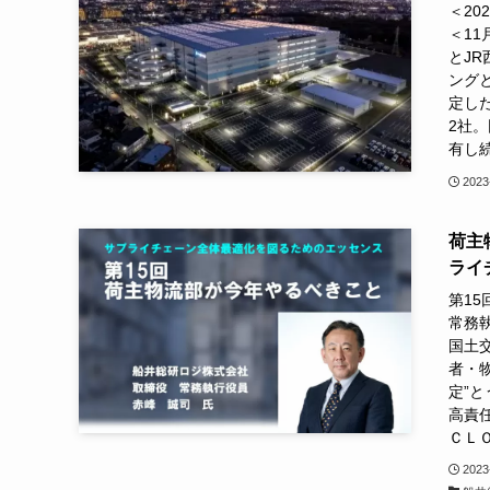
＜20
＜1
とJR
ング
定した
2社。
有し続
2023
荷主
ライ
第1
常務
国土
者・
定”
高責
ＣＬＯ
2023