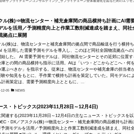
総研サプライチェーンコンサルティング_サプライチェーン全体最適化を図るためのエッセ
クル(株)⇒物流センター・補充倉庫間の商品横持ち計画にAI需
デルを活用／予測精度向上と作業工数削減達成を踏まえ、同社
流拠点に展開
クル(株)は、物流センターと補充倉庫間の拠点間で商品輸送を行う横持
 AI を活用した需要予測モデルを導入し、このほど同社全国物流拠点への
開始した。 AI 需要予測モデルは、同社物流センターとその近郊に位置す
倉庫との間の商品横持ち指示に活用。AIは「いつ・どこからどこへ・何
つ運ぶべきか」を指示する。従来は、物流センターや補充倉庫の担当者
経験や知見をもとに、手作業で横持ち計画を策定していた。同モデルに
ち計画策定は、需要予測精度向上とともに、...
-12-05
NEWS
ス・トピックス(2023年11月28日～12月4日)
関連する(2023年11月28日～12月4日の主なニュース・トピックスを
■EC・DX／アスクル(株)⇒物流センター・補充倉庫間の商品横持ち計画
需要予測モデルを活用／予測精度向上と作業工数削減達成を踏まえ、同社