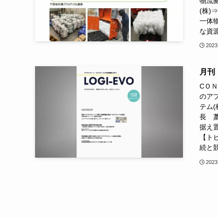
物流
(株)
一体
な資源
2023
月刊「
CＯ
のア
テム(
長 藁
据え
【トピ
続と競
2023