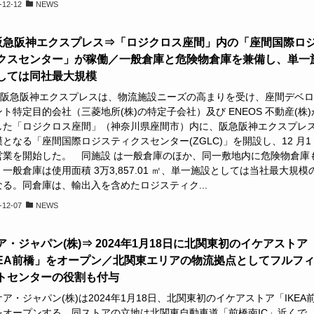
-12-12
NEWS
)阪急阪神エクスプレス⇒「ロジクロス座間」内の「座間国際ロ
クスセンター」が稼働／一般倉庫と危険物倉庫を兼備し、単一
しては同社最大規模
)阪急阪神エクスプレスは、物流施設ニーズの高まりを受け、座間デベロ
ト特定目的会社（三菱地所(株)の特定子会社）及び ENEOS 不動産(株)
した「ロジクロス座間」（神奈川県座間市）内に、阪急阪神エクスプレ
となる「座間国際ロジスティクスセンター(ZGLC)」を開設し、12 月1
営業を開始した。 同施設 は一般倉庫のほか、同一敷地内に危険物倉庫
一般倉庫は使用面積 3万3,857.01 ㎡、単一施設としては当社最大規模
なる。同倉庫は、輸出入を含めたロジスティク...
-12-07
NEWS
ア・ジャパン(株)⇒ 2024年1月18日に北関東初のイケアストア
KEA前橋」をオープン／北関東エリアの物流拠点としてフルフ
トセンターの役割も付与
・ジャパン(株)は2024年1月18日、北関東初のイケアストア「IKEA
をオープンする。同ストアの立地は北関東自動車道「前橋南IC」近くで