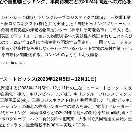
足や重量物ピッキング、車両待機などの2024年問題への対応を
ンビバレッジ(株)とキリングループロジスティクス(株)は、三菱重工業
)、三菱ロジスネクスト(株)と共同実証した「自動ピッキングソリューショ
を飲料出荷拠点の海老名物流センター（神奈川県海老名市）に導入する。
同実証で同ソリューションの物流現場への実効性が検証されたことから
もので、2024年12月に本格稼働を開始する予定だ。 同ソリューション
作業者が効率性を考慮しながら行っているパレット貨物の積付作業（ピ
を自動化･知能化する。コンベヤのような固定設備を...
-12-12
NEWS
ス・トピックス(2023年12月5日～12月11日)
関連する(2023年12月5日～12月11日の主なニュース・トピックスを
 ■自動化・導入／キリンビバレッジ(株)、キリングループロジスティクス
⇒三菱重工業(株)、三菱ロジスネクスト(株)と共同実証した「自動ピッキ
ューション」の海老名物流センターでの導入を決定／物流オペレーター
量物ピッキング、車両待機などの2024年問題への対応を加速 ■輸配送・
ッポログループ、ハウス食品(株)⇒北関東～大阪間で共同輸送を開始／
送でトラック重量積載率約98％を実現 / CO2排...