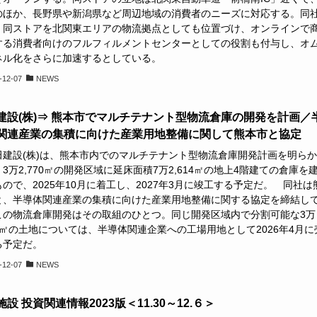
のほか、長野県や新潟県など周辺地域の消費者のニーズに対応する。同
、同ストアを北関東エリアの物流拠点としても位置づけ、オンラインで
する消費者向けのフルフィルメントセンターとしての役割も付与し、オ
ネル化をさらに加速するとしている。
-12-07
NEWS
建設(株)⇒ 熊本市でマルチテナント型物流倉庫の開発を計画／
関連産業の集積に向けた産業用地整備に関して熊本市と協定
建設(株)は、熊本市内でのマルチテナント型物流倉庫開発計画を明らか
3万2,770㎡の開発区域に延床面積7万2,614㎡の地上4階建ての倉庫を
ので、2025年10月に着工し、2027年3月に竣工する予定だ。 同社は
と、半導体関連産業の集積に向けた産業用地整備に関する協定を締結し
この物流倉庫開発はその取組のひとつ。同じ開発区域内で分割可能な3万
11㎡の土地については、半導体関連企業への工場用地として2026年4月に
る予定だ。
-12-07
NEWS
設 投資関連情報2023版＜11.30～12.６＞