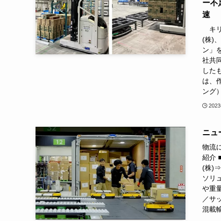
ー不
速
キリ
(株
ン」
社共
した
は、
ング）
2023
ニュー
物流に
紹介
(株)
ソリ
や重
／サ
混載輸