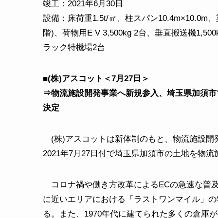
竣工：2021年6月30日
設備：床荷重1.5t/㎡、柱スパン10.4m×10.0
階)、荷物用E V 3,500kg 2台、垂直搬送機1
ラック特機場2台
■(株)アスコット＜7月27日＞
⇒物流施設開発事業へ新規参入、埼玉県加須市
決定
(株)アスコットは新体制のもと、物流施設開
2021年7月27日付で埼玉県加須市の土地を
コロナ禍や働き方改革によるECの急速な普及
に近いエリアにおける「ラストワンマイル」の
る。また、1970年代に建てられた多くの倉庫