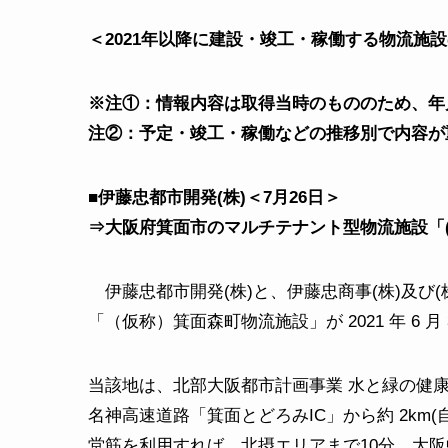
＜2021
年以降に建設・竣工・稼働する物流施
※注①：情報内容は取得当時のもののため、年
注②：予定・竣工・稼働などの推移別で内容が
■伊藤忠都市開発(株)＜7月26日＞
⇒大阪府箕面市のマルチテナント型物流施設「
伊藤忠都市開発(株)と、伊藤忠商事(株)及び
「（仮称）箕面森町物流施設」が 2021 年 6 月
当該地は、北部大阪都市計画事業 水と緑の健康
名神高速道路「箕面とどろみIC」から約 2km
堂筋を利用すれば、北摂エリアまで10分、大阪