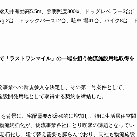
m、梁天井有効高5.5m、照明照度300lx、ドッグレベ ラー3台(1
,500kg 2台、トラックバース12台、駐車 場41台、バイク8台、
で「ラストワンマイル」の一端を担う物流施設用地取得を
発事業への新規参入を決定し、その第一号案件として、
物流施設開発用地として取得する契約を締結した。
を背景に、宅配需要が爆発的に増加し、特に生活居住空間
物流網強化が、物流事業各社にとり喫緊の課題となってい
が老朽化し、建て替え需要も膨らんでおり、同社も物流施設