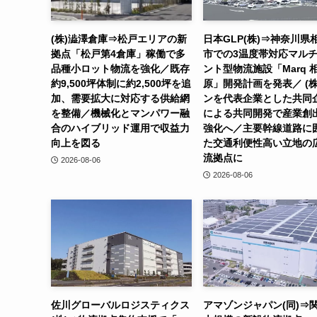
(株)澁澤倉庫⇒松戸エリアの新
日本GLP(株)⇒神奈川県
拠点「松戸第4倉庫」稼働で多
市での3温度帯対応マル
品種小ロット物流を強化／既存
ント型物流施設「Marq 
約9,500坪体制に約2,500坪を追
原」開発計画を発表／ (株
加、需要拡大に対応する供給網
ンを代表企業とした共同
を整備／機械化とマンパワー融
による共同開発で産業創
合のハイブリッド運用で収益力
強化へ／主要幹線道路に
向上を図る
た交通利便性高い立地の
流拠点に
2026-08-06
2026-08-06
佐川グローバルロジスティクス
アマゾンジャパン(同)⇒