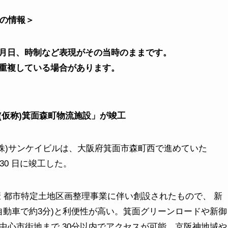
設の情報＞
月日、時制など表現がその当時のままです。
重複している場合があります。
(仮称)箕面森町物流施設」が竣工
(株)サンケイビルは、大阪府箕面市森町西で進めていた
 30 日に竣工した。
 都市特定土地区画整理事業に伴い創設されたもので、 新
(自動車で約3分)と利便性が高い。箕面グリーンロードや新御
中心市街地まで 30分以内でアクセスが可能。京阪神地域や