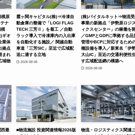
相模原
霞ヶ関キャピタル(株)⇒冷凍自
(株)バイタルネット⇒物流
チテナ
動倉庫の整備で「LOGI FLAG
事業の新拠点「伊勢原ロジ
相模
TECH 三芳Ⅱ」を着工 ／自動
ィクスセンター」の稼働を
)ギオ
ラック導入で冷凍庫内の入出庫
／GMPとGDPに準拠する品
企業体
を自動化する施設／ 関越自動
管理やBCPに対応するため
出拠点
車道「三芳SIC」至近で広域配
種設備を導入／新東名「伊
囲まれ
送に適する立地
大山IC」至近の交通利便性
広域物
す広域配送網の構築へ
2026-08-06
2026-08-06
関西最
■物流施設 投資関連情報2026版
物流・ロジスティクス関連