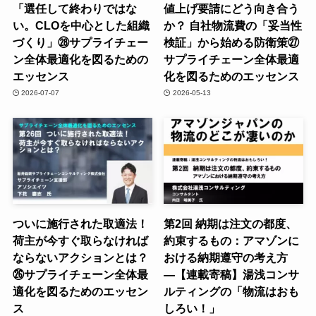
「選任して終わりではな
値上げ要請にどう向き合う
い。CLOを中心とした組織
か？ 自社物流費の「妥当性
づくり」㉘サプライチェー
検証」から始める防衛策㉗
ン全体最適化を図るための
サプライチェーン全体最適
エッセンス
化を図るためのエッセンス
2026-07-07
2026-05-13
ついに施行された取適法！
第2回 納期は注文の都度、
荷主が今すぐ取らなければ
約束するもの：アマゾンに
ならないアクションとは？
おける納期遵守の考え方
㉖サプライチェーン全体最
―【連載寄稿】湯浅コンサ
適化を図るためのエッセン
ルティングの「物流はおも
ス
しろい！」