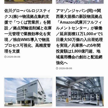
佐川グローバルロジスティ
アマゾンジャパン(同)⇒関
クス(株)⇒物流拠点集約支
西最大規模の新設物流拠点
援で「つくば営業所」を開
「Amazon武庫川フルフィ
設 ／拠点間輸送削減と在庫
ルメントセンター」が稼働
一元管理で業務効率化を実
／延床面積11万1,000㎡で1
現 ／独自WMS導入で物流
日最大50万個の入出荷処理
プロセス可視化、高精度管
を実現／兵庫県への5年間
理を支援
投資額は1,800億円超、地
域雇用機会の創出と配送網
2026-08-06
強化へ
2026-08-06