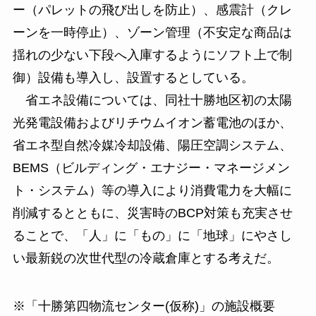
ー（パレットの飛び出しを防止）、感震計（クレ
ーンを一時停止）、ゾーン管理（不安定な商品は
揺れの少ない下段へ入庫するようにソフト上で制
御）設備も導入し、設置するとしている。
省エネ設備については、同社十勝地区初の太陽
光発電設備およびリチウムイオン蓄電池のほか、
省エネ型自然冷媒冷却設備、陽圧空調システム、
BEMS（ビルディング・エナジー・マネージメン
ト・システム）等の導入により消費電力を大幅に
削減するとともに、災害時のBCP対策も充実させ
ることで、「人」に「もの」に「地球」にやさし
い最新鋭の次世代型の冷蔵倉庫とする考えだ。
※「十勝第四物流センター(仮称)」の施設概要