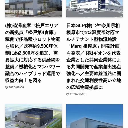
(株)澁澤倉庫⇒松戸エリア
日本GLP(株)⇒神奈川県相
の新拠点「松戸第4倉庫」
模原市での3温度帯対応マ
稼働で多品種小ロット物流
ルチテナント型物流施設
を強化／既存約9,500坪体
「Marq 相模原」開発計画
制に約2,500坪を追加、需
を発表／ (株)ギオンを代表
要拡大に対応する供給網を
企業とした共同企業体によ
整備／機械化とマンパワー
る共同開発で産業創出拠点
融合のハイブリッド運用で
強化へ／主要幹線道路に囲
収益力向上を図る
まれた交通利便性高い立地
の広域物流拠点に
2026-08-06
2026-08-06