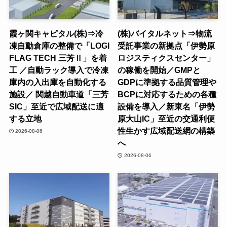
霞ヶ関キャピタル(株)⇒冷
(株)バイタルネット⇒物流
凍自動倉庫の整備で「LOGI
受託事業の新拠点「伊勢原
FLAG TECH 三芳Ⅱ」を着
ロジスティクスセンター」
工 ／自動ラック導入で冷凍
の稼働を開始／GMPと
庫内の入出庫を自動化する
GDPに準拠する品質管理や
施設／ 関越自動車道「三芳
BCPに対応するための各種
SIC」至近で広域配送に適
設備を導入／新東名「伊勢
する立地
原大山IC」至近の交通利便
性生かす広域配送網の構築
2026-08-06
へ
2026-08-06