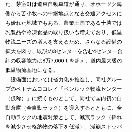
た、芽室町は道東自動車道が通り、オホーツク海
側から苫小牧への中継地点となる交通アクセスに
も優れた地域でもある。農業王国である十勝では
乳製品や冷凍食品の取り扱いも増えており、低温
物流ニーズの増大を支えるため、さらなる設備の
拡大を図り、既設の3センターを含む4センター合
計の収容能力は8万7,000ｔを超え、道内最大級の
低温物流基地になる。
設備面においては省力化を推進し、同社グルー
プのベトナムヨコレイ「ベンルック物流センター
（仮称）」に続くものとして、同社で国内初の自
動倉庫（全自動ラック）を導入するとともに、全
自動ラックの地震対策として、減震ラック（揺れ
を減少させ格納物の落下を低減）、減崩ストッパ