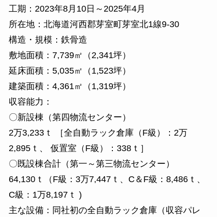
工期：2023年8月10日～2025年4月
所在地：北海道河西郡芽室町芽室北1線9-30
構造・規模：鉄骨造
敷地面積：7,739㎡（2,341坪）
延床面積：5,035㎡（1,523坪）
建築面積：4,361㎡（1,319坪）
収容能力：
〇新設棟（第四物流センター）
2万3,233ｔ ［全自動ラック倉庫（F級）：2万
2,895ｔ、 仮置室（F級）：338ｔ］
〇既設棟合計（第一～第三物流センター）
64,130ｔ（F級：3万7,447ｔ、C＆F級：8,486ｔ、
C級：1万8,197ｔ )
主な設備：同社初の全自動ラック倉庫（収容パレ