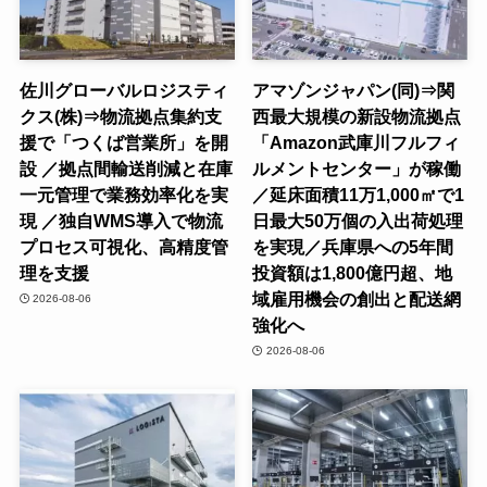
佐川グローバルロジスティ
アマゾンジャパン(同)⇒関
クス(株)⇒物流拠点集約支
西最大規模の新設物流拠点
援で「つくば営業所」を開
「Amazon武庫川フルフィ
設 ／拠点間輸送削減と在庫
ルメントセンター」が稼働
一元管理で業務効率化を実
／延床面積11万1,000㎡で1
現 ／独自WMS導入で物流
日最大50万個の入出荷処理
プロセス可視化、高精度管
を実現／兵庫県への5年間
理を支援
投資額は1,800億円超、地
域雇用機会の創出と配送網
2026-08-06
強化へ
2026-08-06