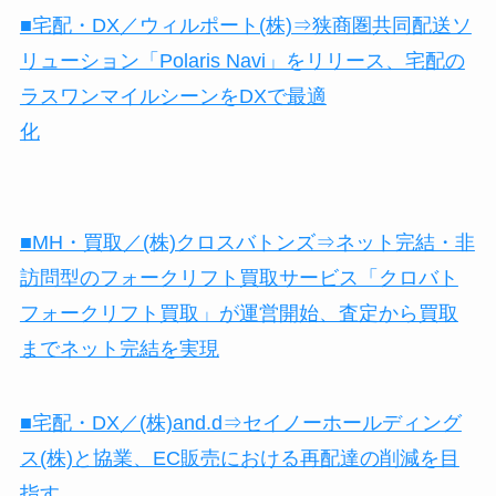
■宅配・DX／ウィルポート(株)⇒狭商圏共同配送ソ
リューション「Polaris Navi」をリリース、宅配の
ラスワンマイルシーンをDXで最適
化
■MH・買取／(株)クロスバトンズ⇒ネット完結・非
訪問型のフォークリフト買取サービス「クロバト
フォークリフト買取」が運営開始、査定から買取
までネット完結を実現
■宅配・DX／(株)and.d⇒セイノーホールディング
ス(株)と協業、EC販売における再配達の削減を目
指す