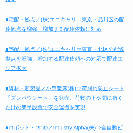
■宅配・拠点／(株)エニキャリ⇒東京・品川区の配
達拠点を増強、増加する配達依頼に対応
■宅配・拠点／(株)エニキャリ⇒東京・北区の配達
拠点を増強、増加する配達依頼への対応で配達エ
リア拡大
■資材・新製品／小泉製麻(株)⇒荷崩れ防止シート
「ズレボウシート」を発売、荷物の下や間に敷く
だけの簡単設置で安全運搬を実現
■ロボット・RFID／Industry Alpha(株)⇒全自動ピ