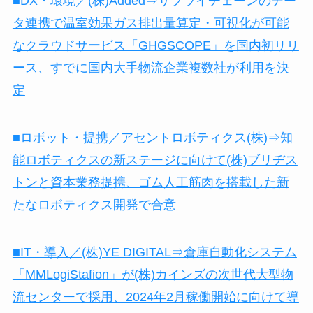
■DX・環境／(株)Added⇒サプライチェーンのデー
タ連携で温室効果ガス排出量算定・可視化が可能
なクラウドサービス「GHGSCOPE」を国内初リリ
ース、すでに国内大手物流企業複数社が利用を決
定
■ロボット・提携／アセントロボティクス(株)⇒知
能ロボティクスの新ステージに向けて(株)ブリヂス
トンと資本業務提携、ゴム人工筋肉を搭載した新
たなロボティクス開発で合意
■IT・導入／(株)YE DIGITAL⇒倉庫自動化システム
「MMLogiStafion」が(株)カインズの次世代大型物
流センターで採用、2024年2月稼働開始に向けて導