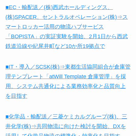
■EC・輸配送／(株)西武ホールディングス、
(株)SPACER、セントラルオペレーション(株)⇒ス
マートロッカー活用の物流ハブサービス
「BOPISTA」の実証実験を開始、2月1日から西武
鉄道沿線や紀尾井町など10か所19拠点で
■IT・導入／SCSK(株)⇒東都生活協同組合が倉庫管
理テンプレート「atWill Template 倉庫管理」を採
用、システム共通化による業務効率化と品質向上
を目指す
■化学品・輸配送／三菱ケミカルグループ(株)、三
井化学(株)⇒共同物流に向けた検討を開始、DXを
活用して化学品物流の標準化・効率化を目指す