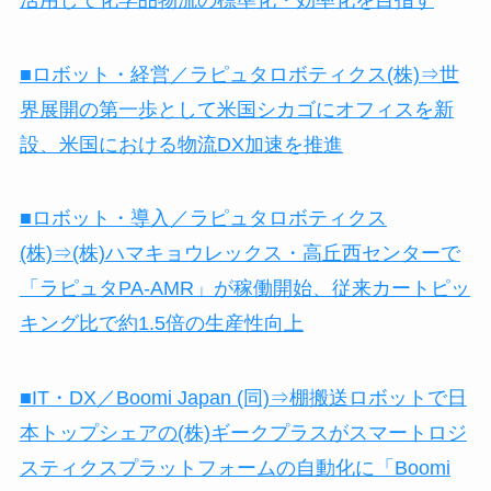
■ロボット・経営／ラピュタロボティクス(株)⇒世
界展開の第一歩として米国シカゴにオフィスを新
設、米国における物流DX加速を推進
■ロボット・導入／ラピュタロボティクス
(株)⇒(株)ハマキョウレックス・高丘西センターで
「ラピュタPA-AMR」が稼働開始、従来カートピッ
キング比で約1.5倍の生産性向上
■IT・DX／Boomi Japan (同)⇒棚搬送ロボットで日
本トップシェアの(株)ギークプラスがスマートロジ
スティクスプラットフォームの自動化に「Boomi