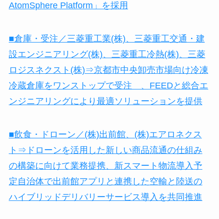
AtomSphere Platform」を採用
■倉庫・受注／三菱重工業(株)、三菱重工交通・建
設エンジニアリング(株)、三菱重工冷熱(株)、三菱
ロジスネクスト(株)⇒京都市中央卸売市場向け冷凍
冷蔵倉庫をワンストップで受注 、FEEDと総合エ
ンジニアリングにより最適ソリューションを提供
■飲食・ドローン／(株)出前館、(株)エアロネクス
ト⇒ドローンを活用した新しい商品流通の仕組み
の構築に向けて業務提携、新スマート物流導入予
定自治体で出前館アプリと連携した空輸と陸送の
ハイブリッドデリバリーサービス導入を共同推進