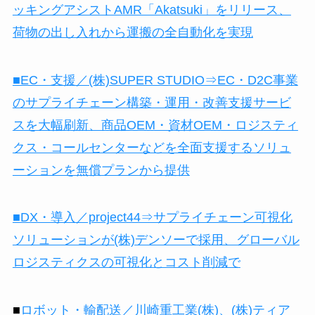
ッキングアシストAMR「Akatsuki」をリリース、
荷物の出し入れから運搬の全自動化を実現
■EC・支援／(株)SUPER STUDIO⇒EC・D2C事業
のサプライチェーン構築・運用・改善支援サービ
スを大幅刷新、商品OEM・資材OEM・ロジスティ
クス・コールセンターなどを全面支援するソリュ
ーションを無償プランから提供
■DX・導入／project44⇒サプライチェーン可視化
ソリューションが(株)デンソーで採用、グローバル
ロジスティクスの可視化とコスト削減で
■
ロボット・輸配送／川崎重工業(株)、(株)ティア