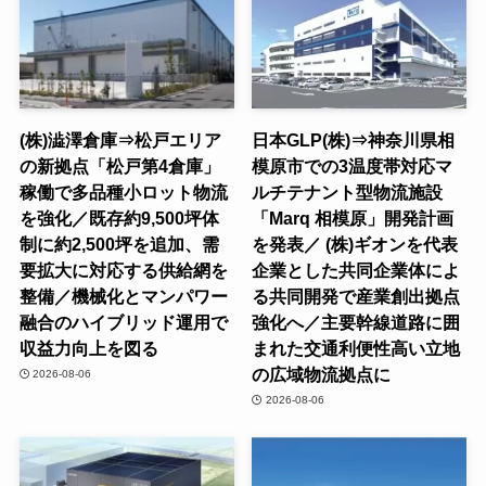
(株)澁澤倉庫⇒松戸エリア
日本GLP(株)⇒神奈川県相
の新拠点「松戸第4倉庫」
模原市での3温度帯対応マ
稼働で多品種小ロット物流
ルチテナント型物流施設
を強化／既存約9,500坪体
「Marq 相模原」開発計画
制に約2,500坪を追加、需
を発表／ (株)ギオンを代表
要拡大に対応する供給網を
企業とした共同企業体によ
整備／機械化とマンパワー
る共同開発で産業創出拠点
融合のハイブリッド運用で
強化へ／主要幹線道路に囲
収益力向上を図る
まれた交通利便性高い立地
の広域物流拠点に
2026-08-06
2026-08-06