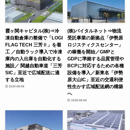
霞ヶ関キャピタル(株)⇒冷
(株)バイタルネット⇒物流
凍自動倉庫の整備で「LOGI
受託事業の新拠点「伊勢原
FLAG TECH 三芳Ⅱ」を着
ロジスティクスセンター」
工 ／自動ラック導入で冷凍
の稼働を開始／GMPと
庫内の入出庫を自動化する
GDPに準拠する品質管理や
施設／ 関越自動車道「三芳
BCPに対応するための各種
SIC」至近で広域配送に適
設備を導入／新東名「伊勢
する立地
原大山IC」至近の交通利便
性生かす広域配送網の構築
2026-08-06
へ
2026-08-06