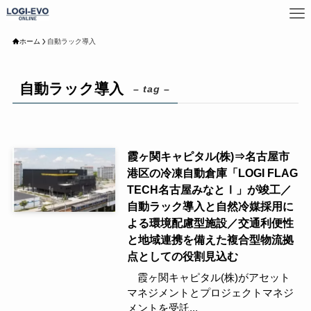
ホーム
自動ラック導入
自動ラック導入
– tag –
霞ヶ関キャピタル(株)⇒名古屋市
港区の冷凍自動倉庫「LOGI FLAG
TECH名古屋みなとⅠ」が竣工／
自動ラック導入と自然冷媒採用に
よる環境配慮型施設／交通利便性
と地域連携を備えた複合型物流拠
点としての役割見込む
霞ヶ関キャピタル(株)がアセット
マネジメントとプロジェクトマネジ
メントを受託...